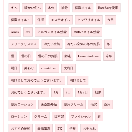
冬へ
暖かい冬へ
水分
油分
保湿オイル
RoseFairy使用
保湿オイル・
保湿
エステオイル
ヒマワリオイル
今日
Xmas
eve
アルガンオイル効能
ホホバオイル効能
メリークリスマス
冷たい空気
冷たい空気の冬のお肌
冬
雪
雪の日
雪の日のお肌
師走
kauunntodown
今年
明日
終わり
countdown
大晦日
明けましておめでとうございます。
明けまして
おめでとうございます。
1月
2日
1月2日
初夢
使用ローション
医薬部外品
使用クリーム
毛穴
薬用
ローション
クリーム
日本製
ファイシャル
唇
おすすめ施術
最高気温
5℃
予報
お手入れ