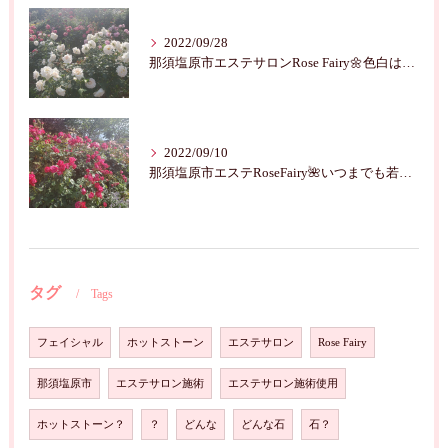
2022/09/28
那須塩原市エステサロンRose Fairy🌼色白は七難隠す
2022/09/10
那須塩原市エステRoseFairy🌺いつまでも若々しく綺麗に💝
タグ
Tags
フェイシャル
ホットストーン
エステサロン
Rose Fairy
那須塩原市
エステサロン施術
エステサロン施術使用
ホットストーン？
？
どんな
どんな石
石？