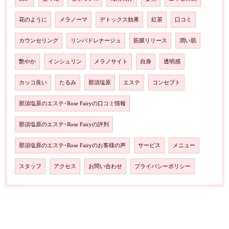
花のように
メラノーマ
デトックス効果
紅茶
口コミ
カウンセリング
リンパドレナージュ
筋膜リリース
潤い肌
艶やか
インシュリン
メラノサイト
自身
透明感
カッコ良い
たるみ
那須塩原
エステ
コンセプト
那須塩原のエステ･Rose Fairyの口コミ情報
那須塩原のエステ･Rose Fairyの評判
那須塩原のエステ･Rose Fairyのお客様の声
サービス
メニュー
スタッフ
アクセス
お問い合わせ
プライバシーポリシー