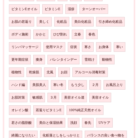
ビタミンEオイル
ビタミンE
湿疹
ターンオーバー
お肌の若返り
美しく
化粧品
美白化粧品
引き締め化粧品
ボディ施術
かかと
ひび割れ
立春
春色
リンパマッサージ
使用マスク
症状
寒さ
お身体
寒い
更年期症状
痩身
バレンタインデー
雪焼け
動物性
植物性
乾燥肌
北風
お顔
アルコール消毒対策
ハンド編
美肌美人
寒い冬
もう少し
２月
お風呂上り
お肌対策
敏感肌
３月
美容オイル達
美容オイル
オレイン酸
若返りビタミンE
100%純正天然オイル
若さの脂肪酸
美白と保湿効果
洗顔
春先
UVケア
綺麗になりたい
化粧落としをしっかりと
バランスの良い食べ物を