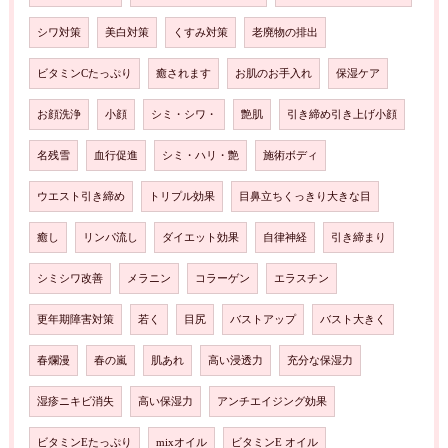
シワ対策
美白対策
くすみ対策
老廃物の排出
ビタミンCたっぷり
癒されます
お肌のお手入れ
保湿ケア
お顔洗浄
小顔
シミ・シワ・
艶肌
引き締め引き上げ小顔
名残雪
血行促進
シミ・ハリ・艶
施術ボディ
ウエスト引き締め
トリプル効果
目鼻立ちくっきり大きな目
癒し
リンパ流し
ダイエット効果
自律神経
引き締まり
シミシワ改善
メラニン
コラーゲン
エラスチン
更年期障害対策
若く
目尻
バストアップ
バスト大きく
春爛漫
春の嵐
肌あれ
高い浸透力
充分な保湿力
湿疹ニキビ消失
高い保湿力
アンチエイジング効果
ビタミンEたっぷり
mixオイル
ビタミンE オイル