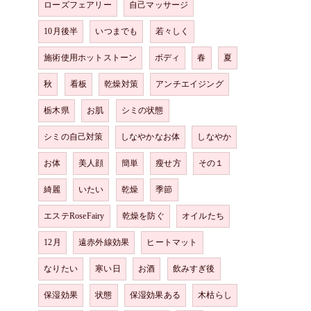
ローズフェアリー
自己マッサージ
10月後半
いつまでも
若々しく
施術使用ホットストーン
ボディ
春
夏
秋
看板
乾燥対策
アンチエイジング
栃木県
お肌
シミの状態
シミの自己対策
しなやかなお体
しなやか
お体
美人顔
簡単
瘦せ方
その１
綺麗
いたい
乾燥
季節
エステRoseFairy
乾燥を防ぐ
オイルたち
12月
遠赤外線効果
ヒートマット
なりたい
寒い日
お酒
飲みすぎ後
保湿効果
状態
保湿効果ある
木枯らし