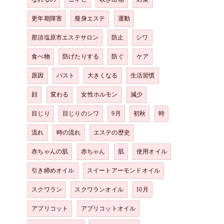
更年期障害
瘦身エステ
運動
那須塩原市エステサロン
防止
シワ
食べ物
防げたりする
防ぐ
ケア
原因
バスト
大きくなる
生活習慣
顔
変わる
女性ホルモン
減少
目じり
目じりのシワ
9月
初秋
時
流れ
時の流れ
エステの歴史
赤ちゃんの肌
赤ちゃん
肌
使用オイル
引き締めオイル
スイートアーモンドオイル
スクワラン
スクワランオイル
10月
アプリコット
アプリコットオイル