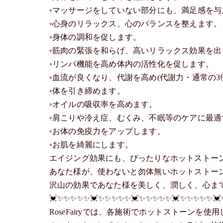
◦マッサージをしていない部分にも、満足感を与
◦心身のリラックス、心のバランスを整えます。
◦身体の調和を促します。
◦筋肉の緊張を和らげ、高いリラックス効果を出
◦リンパ機能を高め体内の活性化を促します。
◦血流が良くなり、代謝を高め(代謝力・通常の3
◦体を引き締めます。
◦オイルの吸収率を高めます。
◦肩こりや冷え症、むくみ、不眠等のケアに最適
◦お体の免疫力をアップします。
◦お肌を綺麗にします。
エイジング効果にも、ぴったりなホットストー
あなた様が、使わないと勿体無いホットストー
沢山の効果であなた様を美しく、潤しく、心ま
💓✨✨✨✨✨💓✨✨✨✨✨💓✨✨✨✨✨💓✨✨✨✨✨💓
RoseFairyでは、各施術でホットストーンを使