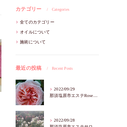
カテゴリー
Categories
全てのカテゴリー
オイルについて
施術について
最近の投稿
Recent Posts
2022/09/29
那須塩原市エステRoseFairy🌺シワ・たるみ
2022/09/28
那須塩原市エステサロンRose Fairy🌼色白は七難隠す