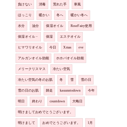
負けない
消毒
荒れた手
寒風
ほっこり
暖かい
冬へ
暖かい冬へ
水分
油分
保湿オイル
RoseFairy使用
保湿オイル・
保湿
エステオイル
ヒマワリオイル
今日
Xmas
eve
アルガンオイル効能
ホホバオイル効能
メリークリスマス
冷たい空気
冷たい空気の冬のお肌
冬
雪
雪の日
雪の日のお肌
師走
kauunntodown
今年
明日
終わり
countdown
大晦日
明けましておめでとうございます。
明けまして
おめでとうございます。
1月