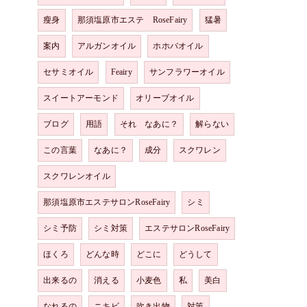
瘦身
那須塩原市エステ RoseFairy
猛暑
案内
アルガンオイル
ホホバオイル
セサミオイル
Feairy
サンフラワーオイル
スイートアーモンド
オリーブオイル
ブログ
用語
それ なあに？
解らない
この言葉
なあに？
成分
スクワレン
スクワレンオイル
那須塩原市エステサロンRoseFairy
シミ
シミ予防
シミ対策
エステサロンRoseFairy
ほくろ
どんな時
どこに
どうして
出来るの
消える
小麦色
私
美白
なれるの
ニキビ
吹き出物
対策