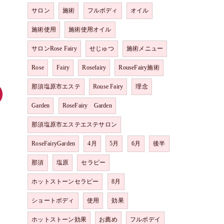
サロン
施術
フルボディ
オイル
施術使用
施術使用オイル
サロンRose Fairy
せじゅつ
施術メニュー
Rose
Fairy
Rosefairy
RouseFairy施術
那須塩原市エステ
Rouse Fairy
理念
Garden
RoseFairy Garden
那須塩原市エステエステサロン
RoseFairyGarden
4月
5月
6月
後半
那須
塩原
セラピー
ホットストーンセラピー
8月
ショートボディ
使用
効果
ホットストーン効果
お薦め
フルボデイ