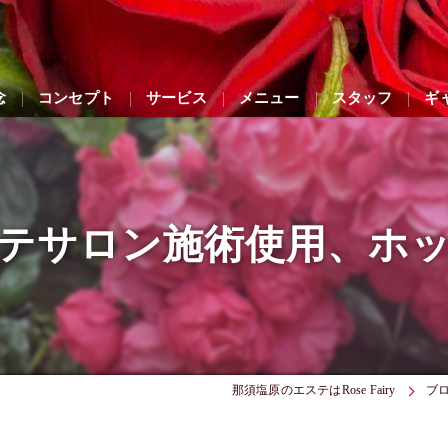
念
コンセプト
サービス
メニュー
スタッフ
ギ
テサロン施術使用、ホ
那須塩原のエステはRose Fairy
ブ