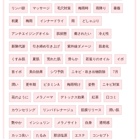
リンパ節
マッサージ
毛穴対策
梅雨時
雨降り
薔薇
初夏
梅雨
インナードライ
雨
どしゃぶり
アンチエイジングオイル
肌状態
癒されたい
冷え性
新陳代謝
引き締め引き上げ
紫外線ダメージ
肌老化
くすみ肌
夏肌
荒れた肌
滑らか
若返りのオイル
イボ
首イボ
美白効果
シワ予防
ニキビ・吹き出物防除
7月
潤い
更年期
ビタミンA
梅雨明け
姿勢
ニキビ対策
花のように
メラノーマ
デトックス効果
紅茶
口コミ
カウンセリング
リンパドレナージュ
筋膜リリース
潤い肌
艶やか
インシュリン
メラノサイト
自身
透明感
カッコ良い
たるみ
那須塩原
エステ
コンセプト