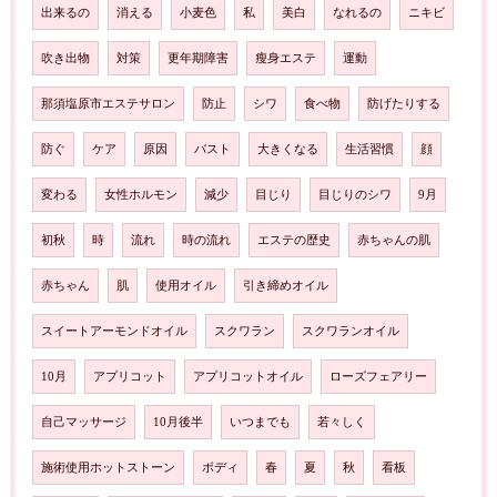
出来るの
消える
小麦色
私
美白
なれるの
ニキビ
吹き出物
対策
更年期障害
瘦身エステ
運動
那須塩原市エステサロン
防止
シワ
食べ物
防げたりする
防ぐ
ケア
原因
バスト
大きくなる
生活習慣
顔
変わる
女性ホルモン
減少
目じり
目じりのシワ
9月
初秋
時
流れ
時の流れ
エステの歴史
赤ちゃんの肌
赤ちゃん
肌
使用オイル
引き締めオイル
スイートアーモンドオイル
スクワラン
スクワランオイル
10月
アプリコット
アプリコットオイル
ローズフェアリー
自己マッサージ
10月後半
いつまでも
若々しく
施術使用ホットストーン
ボディ
春
夏
秋
看板