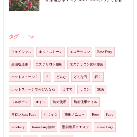
那須塩原市エステRoseFairy🌺いつまでも若々しく綺麗に💝
タグ
Tags
フェイシャル
ホットストーン
エステサロン
Rose Fairy
那須塩原市
エステサロン施術
エステサロン施術使用
ホットストーン？
？
どんな
どんな石
石？
ホットストーンて何どんな石
えすて
サロン
施術
フルボディ
オイル
施術使用
施術使用オイル
サロンRose Fairy
せじゅつ
施術メニュー
Rose
Fairy
Rosefairy
RouseFairy施術
那須塩原市エステ
Rouse Fairy