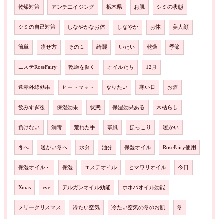
乾燥対策
アンチエイジング
栃木県
お肌
シミの状態
シミの自己対策
しなやかなお体
しなやか
お体
美人顔
簡単
瘦せ方
その１
綺麗
いたい
乾燥
季節
エステRoseFairy
乾燥を防ぐ
オイルたち
12月
遠赤外線効果
ヒートマット
なりたい
寒い日
お酒
飲みすぎ後
保湿効果
状態
保湿効果ある
木枯らし
負けない
消毒
荒れた手
寒風
ほっこり
暖かい
冬へ
暖かい冬へ
水分
油分
保湿オイル
RoseFairy使用
保湿オイル・
保湿
エステオイル
ヒマワリオイル
今日
Xmas
eve
アルガンオイル効能
ホホバオイル効能
メリークリスマス
冷たい空気
冷たい空気の冬のお肌
冬