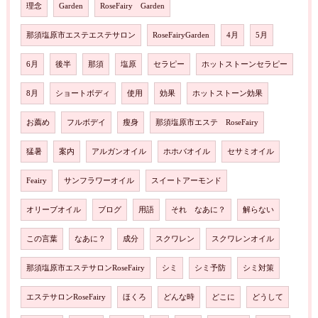
理念
Garden
RoseFairy Garden
那須塩原市エステエステサロン
RoseFairyGarden
4月
5月
6月
後半
那須
塩原
セラピー
ホットストーンセラピー
8月
ショートボディ
使用
効果
ホットストーン効果
お薦め
フルボデイ
瘦身
那須塩原市エステ RoseFairy
猛暑
案内
アルガンオイル
ホホバオイル
セサミオイル
Feairy
サンフラワーオイル
スイートアーモンド
オリーブオイル
ブログ
用語
それ なあに？
解らない
この言葉
なあに？
成分
スクワレン
スクワレンオイル
那須塩原市エステサロンRoseFairy
シミ
シミ予防
シミ対策
エステサロンRoseFairy
ほくろ
どんな時
どこに
どうして