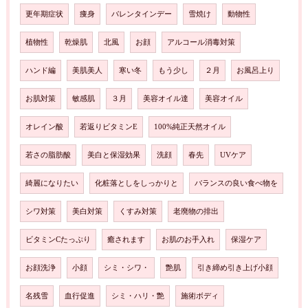
更年期症状
痩身
バレンタインデー
雪焼け
動物性
植物性
乾燥肌
北風
お顔
アルコール消毒対策
ハンド編
美肌美人
寒い冬
もう少し
２月
お風呂上り
お肌対策
敏感肌
３月
美容オイル達
美容オイル
オレイン酸
若返りビタミンE
100%純正天然オイル
若さの脂肪酸
美白と保湿効果
洗顔
春先
UVケア
綺麗になりたい
化粧落としをしっかりと
バランスの良い食べ物を
シワ対策
美白対策
くすみ対策
老廃物の排出
ビタミンCたっぷり
癒されます
お肌のお手入れ
保湿ケア
お顔洗浄
小顔
シミ・シワ・
艶肌
引き締め引き上げ小顔
名残雪
血行促進
シミ・ハリ・艶
施術ボディ