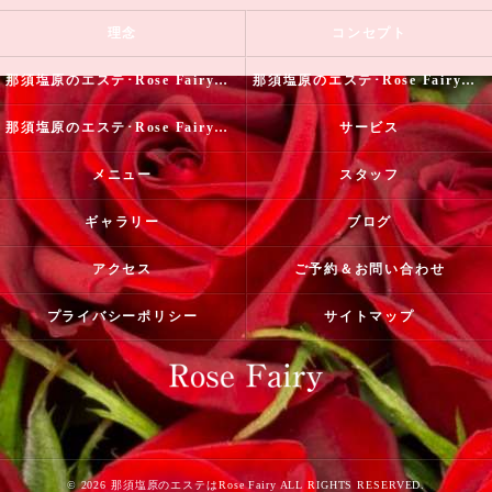
理念
コンセプト
那須塩原のエステ･Rose Fairyの口コミ情報
那須塩原のエステ･Rose Fairyの評判
那須塩原のエステ･Rose Fairyのお客様の声
サービス
メニュー
スタッフ
ギャラリー
ブログ
アクセス
ご予約＆お問い合わせ
プライバシーポリシー
サイトマップ
© 2026 那須塩原のエステはRose Fairy ALL RIGHTS RESERVED.