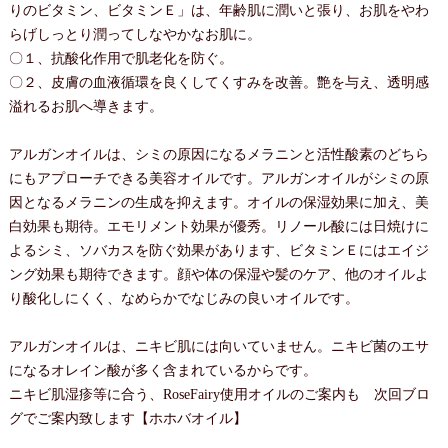
りのビタミン、ビタミンＥ」は、年齢肌に潤いと張り、お肌をやわ
らげしっとり潤ってしなやかなお肌に。
〇１、抗酸化作用で肌老化を防ぐ。
〇２、皮膚の血液循環を良くしてくすみを改善。艶を与え、透明感
溢れるお肌へ導きます。
アルガンオイルは、シミの原因になるメラニンと活性酸素のどちら
にもアプローチできる美容オイルです。アルガンオイルがシミの原
因となるメラニンの生成を抑えます。オイルの保湿効果に加え、美
白効果も期待。エモリメント効果が優秀。リノール酸には日焼けに
よるシミ、ソバカスを防ぐ効果があります、ビタミンＥにはエイジ
ング効果も期待できます。顔や体の保湿や髪のケア、他のオイルよ
り酸化しにくく、なめらかでなじみの良いオイルです。
アルガンオイルは、ニキビ肌には向いていません。ニキビ菌のエサ
になるオレイン酸が多く含まれているからです。
ニキビ肌湿疹等に合う、RoseFairy使用オイルのご案内も 次回ブロ
グでご案内致します【ホホバオイル】