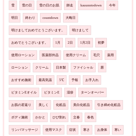
雪
雪の日
雪の日のお肌
師走
kauunntodown
今年
明日
終わり
countdown
大晦日
明けましておめでとうございます。
明けまして
おめでとうございます。
1月
2日
1月2日
初夢
使用ローション
医薬部外品
使用クリーム
毛穴
薬用
ローション
クリーム
日本製
ファイシャル
唇
おすすめ施術
最高気温
5℃
予報
お手入れ
ビタミンEオイル
ビタミンE
湿疹
ターンオーバー
お肌の若返り
美しく
化粧品
美白化粧品
引き締め化粧品
ボディ施術
かかと
ひび割れ
立春
春色
リンパマッサージ
使用マスク
症状
寒さ
お身体
寒い