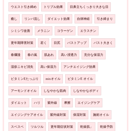
ウエスト引き締め
トリプル効果
目鼻立ちくっきり大きな目
癒し
リンパ流し
ダイエット効果
自律神経
引き締まり
シミシワ改善
メラニン
コラーゲン
エラスチン
更年期障害対策
若く
目尻
バストアップ
バスト大きく
春爛漫
春の嵐
肌あれ
高い浸透力
充分な保湿力
湿疹ニキビ消失
高い保湿力
アンチエイジング効果
ビタミンEたっぷり
mixオイル
ビタミンE オイル
アーモンドオイル
しなやかな筋肉
しなやかなボディ
ダイエット
ハリ
紫外線
摩擦
エイジングケア
エイジングケアオイル
紫外線対策
保湿対策
施術オイル
スベスベ
ツルツル
更年期症状対策
乾燥肌」
乾燥予防