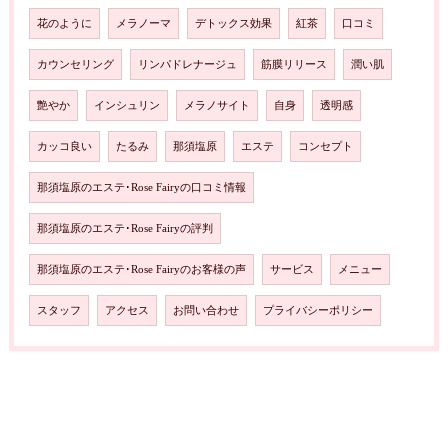
花のように
メラノーマ
デトックス効果
紅茶
口コミ
カウンセリング
リンパドレナージュ
筋膜リリース
潤い肌
艶やか
インシュリン
メラノサイト
自身
透明感
カッコ良い
たるみ
那須塩原
エステ
コンセプト
那須塩原のエステ･Rose Fairyの口コミ情報
那須塩原のエステ･Rose Fairyの評判
那須塩原のエステ･Rose Fairyのお客様の声
サービス
メニュー
スタッフ
アクセス
お問い合わせ
プライバシーポリシー