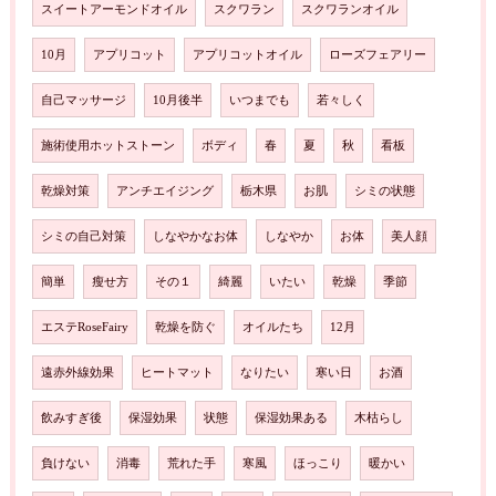
スイートアーモンドオイル
スクワラン
スクワランオイル
10月
アプリコット
アプリコットオイル
ローズフェアリー
自己マッサージ
10月後半
いつまでも
若々しく
施術使用ホットストーン
ボディ
春
夏
秋
看板
乾燥対策
アンチエイジング
栃木県
お肌
シミの状態
シミの自己対策
しなやかなお体
しなやか
お体
美人顔
簡単
瘦せ方
その１
綺麗
いたい
乾燥
季節
エステRoseFairy
乾燥を防ぐ
オイルたち
12月
遠赤外線効果
ヒートマット
なりたい
寒い日
お酒
飲みすぎ後
保湿効果
状態
保湿効果ある
木枯らし
負けない
消毒
荒れた手
寒風
ほっこり
暖かい