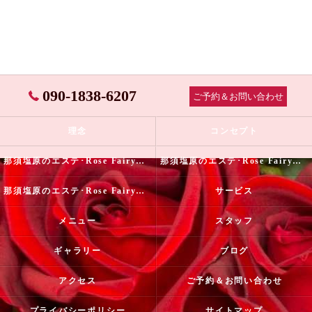
090-1838-6207
ご予約＆お問い合わせ
理念
コンセプト
那須塩原のエステ･Rose Fairyの口コミ情報
那須塩原のエステ･Rose Fairyの評判
那須塩原のエステ･Rose Fairyのお客様の声
サービス
メニュー
スタッフ
ギャラリー
ブログ
アクセス
ご予約＆お問い合わせ
プライバシーポリシー
サイトマップ