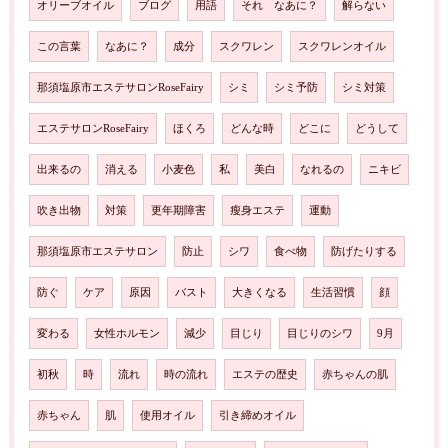
オリーブオイル
ブログ
用語
それ なあに？
解らない
この言葉
なあに？
成分
スクワレン
スクワレンオイル
那須塩原市エステサロンRoseFairy
シミ
シミ予防
シミ対策
エステサロンRoseFairy
ほくろ
どんな時
どこに
どうして
出来るの
消える
小麦色
私
美白
なれるの
ニキビ
吹き出物
対策
更年期障害
瘦身エステ
運動
那須塩原市エステサロン
防止
シワ
食べ物
防げたりする
防ぐ
ケア
原因
バスト
大きくなる
生活習慣
顔
変わる
女性ホルモン
減少
目じり
目じりのシワ
9月
初秋
時
流れ
時の流れ
エステの歴史
赤ちゃんの肌
赤ちゃん
肌
使用オイル
引き締めオイル