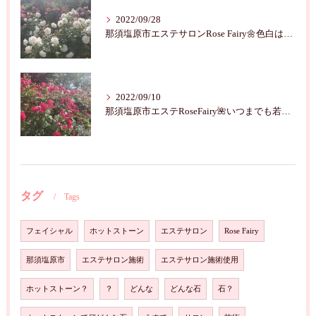
2022/09/28
那須塩原市エステサロンRose Fairy🌼色白は七難隠す
2022/09/10
那須塩原市エステRoseFairy🌺いつまでも若々しく綺麗に💝
タグ
Tags
フェイシャル
ホットストーン
エステサロン
Rose Fairy
那須塩原市
エステサロン施術
エステサロン施術使用
ホットストーン？
？
どんな
どんな石
石？