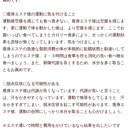
薦めです。
〇瘦身エステ後の運動に気を付けること
運動後空腹を感じても食べ過ぎない。瘦身エステ後は空腹を感じま
す。更に運動で体を動かした後は、より空腹を感じます。ここでお
腹いっぱい食べてしまうとカロリー過多により、せっかくの運動効
果も意味が無くなってしまいます。気をつけましょう。
瘦身エステの急激な脂肪消費が体が本能的に飢餓状態と勘違いして
しまうのでエステ後、２・３時間は食事を控え消化の良い食べ物を
食べましょう。また、新陳代謝を良くするため、水分を多く取るこ
ともお薦めです。
〇脱水症状になる可能性がある
瘦身エステ後は代謝が良くなっています。代謝が良いと言うこと
は、汗をかきやすくなっています。運動で無茶をしてしまうと 汗
をかきすぎてしまい、脱水症状を起こす可能性があります。瘦身エ
ステ後、運動の合間にしっかり水分を取ることも心がけましょう。
※エステ通いで時間と費用をかけているなら結果を出したいです