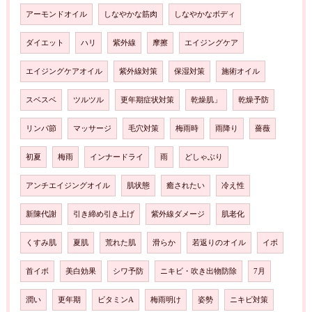
アーモンドオイル
しなやかな筋肉
しなやかなボディ
ダイエット
ハリ
紫外線
摩擦
エイジングケア
エイジングケアオイル
紫外線対策
保湿対策
施術オイル
スベスベ
ツルツル
更年期症状対策
乾燥肌」
乾燥予防
リンパ節
マッサージ
毛穴対策
梅雨時
雨降り
薔薇
初夏
梅雨
インナードライ
雨
どしゃぶり
アンチエイジングオイル
肌状態
癒されたい
冷え性
新陳代謝
引き締め引き上げ
紫外線ダメージ
肌老化
くすみ肌
夏肌
荒れた肌
滑らか
若返りのオイル
イボ
首イボ
美白効果
シワ予防
ニキビ・吹き出物防除
7月
潤い
更年期
ビタミンA
梅雨明け
姿勢
ニキビ対策