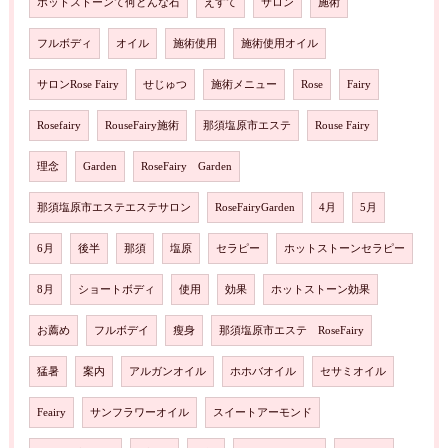
ホットストーンて何どんな石
えすて
サロン
施術
フルボディ
オイル
施術使用
施術使用オイル
サロンRose Fairy
せじゅつ
施術メニュー
Rose
Fairy
Rosefairy
RouseFairy施術
那須塩原市エステ
Rouse Fairy
理念
Garden
RoseFairy Garden
那須塩原市エステエステサロン
RoseFairyGarden
4月
5月
6月
後半
那須
塩原
セラピー
ホットストーンセラピー
8月
ショートボディ
使用
効果
ホットストーン効果
お薦め
フルボデイ
瘦身
那須塩原市エステ RoseFairy
猛暑
案内
アルガンオイル
ホホバオイル
セサミオイル
Feairy
サンフラワーオイル
スイートアーモンド