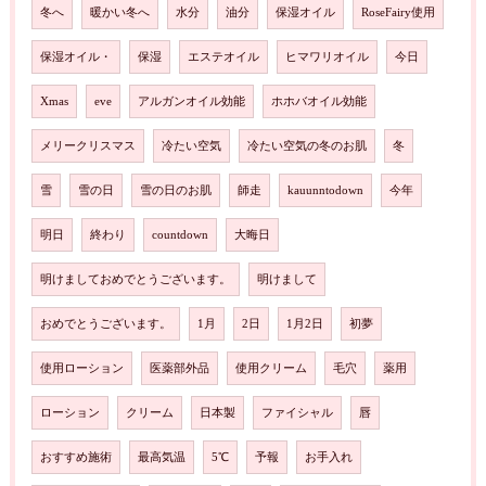
冬へ
暖かい冬へ
水分
油分
保湿オイル
RoseFairy使用
保湿オイル・
保湿
エステオイル
ヒマワリオイル
今日
Xmas
eve
アルガンオイル効能
ホホバオイル効能
メリークリスマス
冷たい空気
冷たい空気の冬のお肌
冬
雪
雪の日
雪の日のお肌
師走
kauunntodown
今年
明日
終わり
countdown
大晦日
明けましておめでとうございます。
明けまして
おめでとうございます。
1月
2日
1月2日
初夢
使用ローション
医薬部外品
使用クリーム
毛穴
薬用
ローション
クリーム
日本製
ファイシャル
唇
おすすめ施術
最高気温
5℃
予報
お手入れ