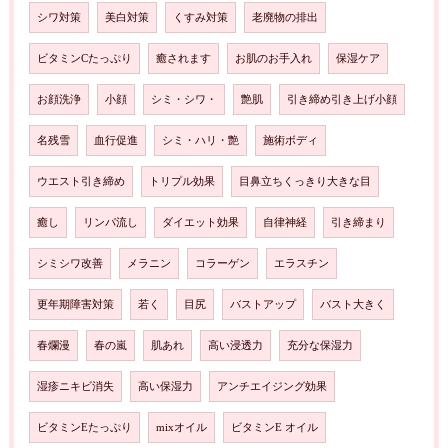
シワ対策
美白対策
くすみ対策
老廃物の排出
ビタミンCたっぷり
癒されます
お肌のお手入れ
保湿ケア
お顔洗浄
小顔
シミ・シワ・
艶肌
引き締め引き上げ小顔
名残雪
血行促進
シミ・ハリ・艶
施術ボディ
ウエスト引き締め
トリプル効果
目鼻立ちくっきり大きな目
癒し
リンパ流し
ダイエット効果
自律神経
引き締まり
シミシワ改善
メラニン
コラーゲン
エラスチン
更年期障害対策
若く
目尻
バストアップ
バスト大きく
春爛漫
春の嵐
肌あれ
高い浸透力
充分な保湿力
湿疹ニキビ消失
高い保湿力
アンチエイジング効果
ビタミンEたっぷり
mixオイル
ビタミンE オイル