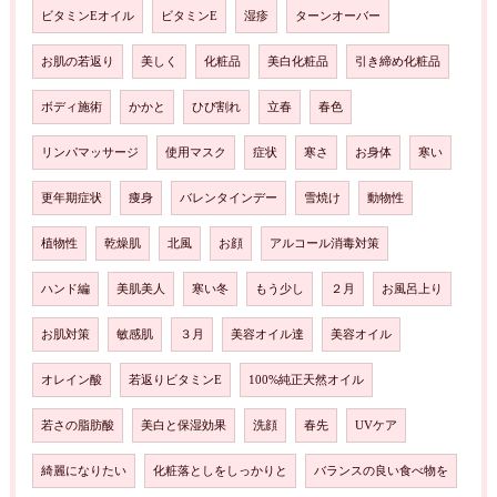
ビタミンEオイル
ビタミンE
湿疹
ターンオーバー
お肌の若返り
美しく
化粧品
美白化粧品
引き締め化粧品
ボディ施術
かかと
ひび割れ
立春
春色
リンパマッサージ
使用マスク
症状
寒さ
お身体
寒い
更年期症状
痩身
バレンタインデー
雪焼け
動物性
植物性
乾燥肌
北風
お顔
アルコール消毒対策
ハンド編
美肌美人
寒い冬
もう少し
２月
お風呂上り
お肌対策
敏感肌
３月
美容オイル達
美容オイル
オレイン酸
若返りビタミンE
100%純正天然オイル
若さの脂肪酸
美白と保湿効果
洗顔
春先
UVケア
綺麗になりたい
化粧落としをしっかりと
バランスの良い食べ物を