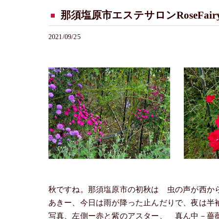
那須塩原市エステサロンRoseFairy
2021/09/25
秋ですね。那須塩原市の初秋は 虫の声が西か
あきー、今日は雨が降った止んだりで、夜は半
写真、左側ー赤と紫のアスター、 真ん中－薔