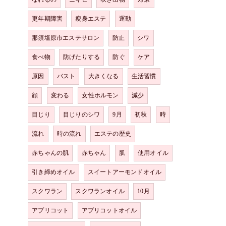
更年期障害
瘦身エステ
運動
那須塩原市エステサロン
防止
シワ
食べ物
防げたりする
防ぐ
ケア
原因
バスト
大きくなる
生活習慣
顔
変わる
女性ホルモン
減少
目じり
目じりのシワ
9月
初秋
時
流れ
時の流れ
エステの歴史
赤ちゃんの肌
赤ちゃん
肌
使用オイル
引き締めオイル
スイートアーモンドオイル
スクワラン
スクワランオイル
10月
アプリコット
アプリコットオイル