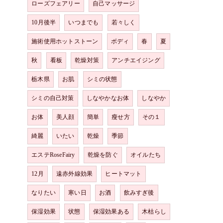
ローズフェアリー
自己マッサージ
10月後半
いつまでも
若々しく
施術使用ホットストーン
ボディ
春
夏
秋
看板
乾燥対策
アンチエイジング
栃木県
お肌
シミの状態
シミの自己対策
しなやかなお体
しなやか
お体
美人顔
簡単
瘦せ方
その１
綺麗
いたい
乾燥
季節
エステRoseFairy
乾燥を防ぐ
オイルたち
12月
遠赤外線効果
ヒートマット
なりたい
寒い日
お酒
飲みすぎ後
保湿効果
状態
保湿効果ある
木枯らし