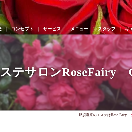
念
コンセプト
サービス
メニュー
スタッフ
ギ
テサロンRoseFairy G
那須塩原のエステはRose Fairy