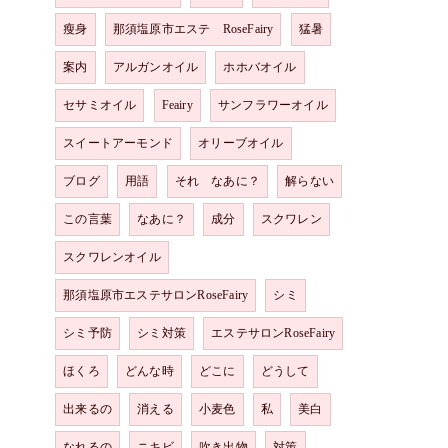
瘦身
那須塩原市エステ RoseFairy
猛暑
案内
アルガンオイル
ホホバオイル
セサミオイル
Feairy
サンフラワーオイル
スイートアーモンド
オリーブオイル
ブログ
用語
それ なあに？
解らない
この言葉
なあに？
成分
スクワレン
スクワレンオイル
那須塩原市エステサロンRoseFairy
シミ
シミ予防
シミ対策
エステサロンRoseFairy
ほくろ
どんな時
どこに
どうして
出来るの
消える
小麦色
私
美白
なれるの
ニキビ
吹き出物
対策