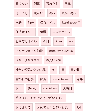
負けない
消毒
荒れた手
寒風
ほっこり
暖かい
冬へ
暖かい冬へ
水分
油分
保湿オイル
RoseFairy使用
保湿オイル・
保湿
エステオイル
ヒマワリオイル
今日
Xmas
eve
アルガンオイル効能
ホホバオイル効能
メリークリスマス
冷たい空気
冷たい空気の冬のお肌
冬
雪
雪の日
雪の日のお肌
師走
kauunntodown
今年
明日
終わり
countdown
大晦日
明けましておめでとうございます。
明けまして
おめでとうございます。
1月