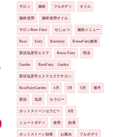
サロン
施術
フルボディ
オイル
施術使用
施術使用オイル
サロンRose Fairy
せじゅつ
施術メニュー
Rose
Fairy
Rosefairy
RouseFairy施術
那須塩原市エステ
Rouse Fairy
理念
Garden
RoseFairy Garden
を
那須塩原市エステエステサロン
RoseFairyGarden
4月
5月
6月
後半
那須
塩原
セラピー
ホットストーンセラピー
8月
ショートボディ
使用
効果
ホットストーン効果
お薦め
フルボデイ