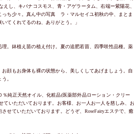
みなえし、キバナコスモス、青・アゲラータム、右端ー紫陽花
こっち少々。真ん中の写真 ラ・マルセイユ初秋の中、まとま
咲いてくれてるのね、ありがとう。」
処理。鉢植え苗の植え付け。夏の追肥若苗、四季咲性品種。薬
。お顔もお身体も裸の状態から、美しくしてあげましょう。自
ょう。
１００％純正天然オイル、化粧品(医薬部外品ローション・クリー
わせていただいております。お客様、お一人お一人を慈しみ、
せていただいております。どうぞ、RoseFairyエステで、癒