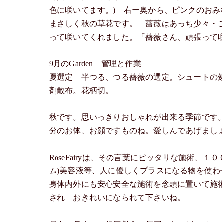
色に咲いてます。) 右ー奥から、ピンクのお
まさしく秋の草花です。 薔薇はあっち少々・
って咲いてくれました。「薔薇さん、頑張って
9月のGarden 管理と作業
夏選定 半つる、つる薔薇の選定。シュートの
剤散布。花柄切。
秋です。思いっきりおしゃれが出来る季節です
分のお体、お顔ですものね。愛しんであげまし
RoseFairyは、その言葉にピッタリな施術、
ム)美容液等、人に優しくプラスになる物を使
身体内外にも安心安全な施術を念頭に置いて施術さ
され おきれいになられて下さいね。