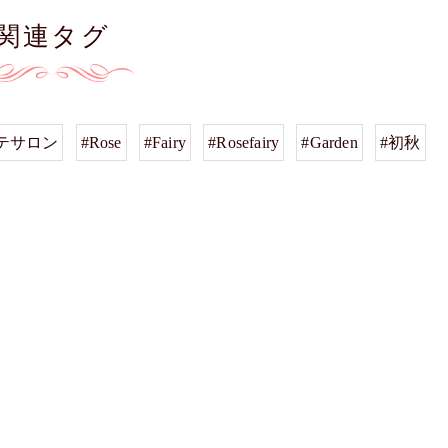
関連タグ
テサロン
#Rose
#Fairy
#Rosefairy
#Garden
#初秋