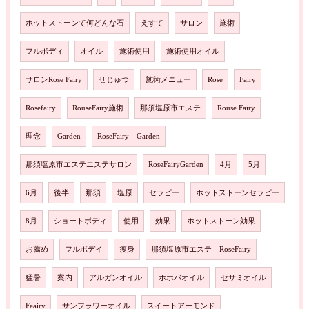
ホットストーンて何どんな石
えすて
サロン
施術
フルボディ
オイル
施術使用
施術使用オイル
サロンRose Fairy
せじゅつ
施術メニュー
Rose
Fairy
Rosefairy
RouseFairy施術
那須塩原市エステ
Rouse Fairy
理念
Garden
RoseFairy Garden
那須塩原市エステエステサロン
RoseFairyGarden
4月
5月
6月
後半
那須
塩原
セラピー
ホットストーンセラピー
8月
ショートボディ
使用
効果
ホットストーン効果
お薦め
フルボデイ
瘦身
那須塩原市エステ RoseFairy
猛暑
案内
アルガンオイル
ホホバオイル
セサミオイル
Feairy
サンフラワーオイル
スイートアーモンド