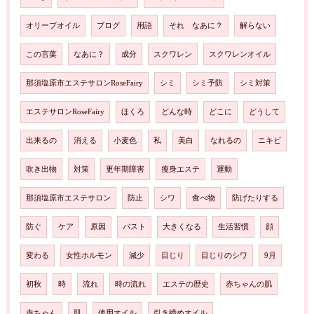
オリーブオイル
ブログ
用語
それ なあに？
解らない
この言葉
なあに？
成分
スクワレン
スクワレンオイル
那須塩原市エステサロンRoseFairy
シミ
シミ予防
シミ対策
エステサロンRoseFairy
ほくろ
どんな時
どこに
どうして
出来るの
消える
小麦色
私
美白
なれるの
ニキビ
吹き出物
対策
更年期障害
瘦身エステ
運動
那須塩原市エステサロン
防止
シワ
食べ物
防げたりする
防ぐ
ケア
原因
バスト
大きくなる
生活習慣
顔
変わる
女性ホルモン
減少
目じり
目じりのシワ
9月
初秋
時
流れ
時の流れ
エステの歴史
赤ちゃんの肌
赤ちゃん
肌
使用オイル
引き締めオイル