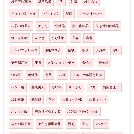
おすすめ施術
最高気温
5℃
予報
お手入れ
ビタミンEオイル
ビタミンE
湿疹
ターンオーバー
お肌の若返り
美しく
化粧品
美白化粧品
引き締め化粧品
ボディ施術
かかと
ひび割れ
立春
春色
リンパマッサージ
使用マスク
症状
寒さ
お身体
寒い
更年期症状
痩身
バレンタインデー
雪焼け
動物性
植物性
乾燥肌
北風
お顔
アルコール消毒対策
ハンド編
美肌美人
寒い冬
もう少し
２月
お風呂上り
お肌対策
敏感肌
３月
美容オイル達
美容オイル
オレイン酸
若返りビタミンE
100%純正天然オイル
若さの脂肪酸
美白と保湿効果
洗顔
春先
UVケア