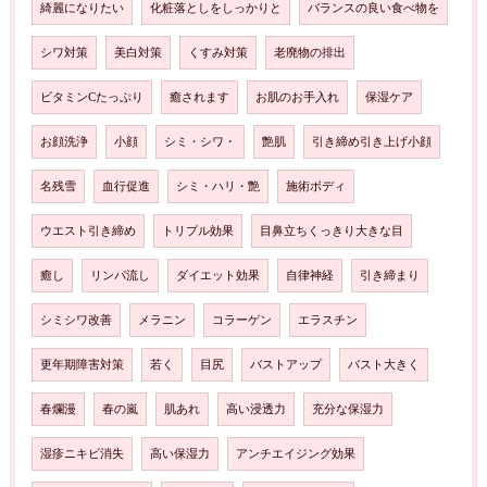
綺麗になりたい
化粧落としをしっかりと
バランスの良い食べ物を
シワ対策
美白対策
くすみ対策
老廃物の排出
ビタミンCたっぷり
癒されます
お肌のお手入れ
保湿ケア
お顔洗浄
小顔
シミ・シワ・
艶肌
引き締め引き上げ小顔
名残雪
血行促進
シミ・ハリ・艶
施術ボディ
ウエスト引き締め
トリプル効果
目鼻立ちくっきり大きな目
癒し
リンパ流し
ダイエット効果
自律神経
引き締まり
シミシワ改善
メラニン
コラーゲン
エラスチン
更年期障害対策
若く
目尻
バストアップ
バスト大きく
春爛漫
春の嵐
肌あれ
高い浸透力
充分な保湿力
湿疹ニキビ消失
高い保湿力
アンチエイジング効果