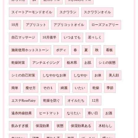
スイートアーモンドオイル
スクワラン
スクワランオイル
10月
アプリコット
アプリコットオイル
ローズフェアリー
自己マッサージ
10月後半
いつまでも
若々しく
施術使用ホットストーン
ボディ
春
夏
秋
看板
乾燥対策
アンチエイジング
栃木県
お肌
シミの状態
シミの自己対策
しなやかなお体
しなやか
お体
美人顔
簡単
瘦せ方
その１
綺麗
いたい
乾燥
季節
エステRoseFairy
乾燥を防ぐ
オイルたち
12月
遠赤外線効果
ヒートマット
なりたい
寒い日
お酒
飲みすぎ後
保湿効果
状態
保湿効果ある
木枯らし