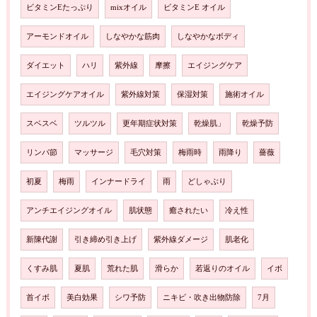
ビタミンEたっぷり
mixオイル
ビタミンE オイル
アーモンドオイル
しなやかな筋肉
しなやかなボディ
ダイエット
ハリ
紫外線
摩擦
エイジングケア
エイジングケアオイル
紫外線対策
保湿対策
施術オイル
スベスベ
ツルツル
更年期症状対策
乾燥肌」
乾燥予防
リンパ節
マッサージ
毛穴対策
梅雨時
雨降り
薔薇
初夏
梅雨
インナードライ
雨
どしゃぶり
アンチエイジングオイル
肌状態
癒されたい
冷え性
新陳代謝
引き締め引き上げ
紫外線ダメージ
肌老化
くすみ肌
夏肌
荒れた肌
滑らか
若返りのオイル
イボ
首イボ
美白効果
シワ予防
ニキビ・吹き出物防除
7月