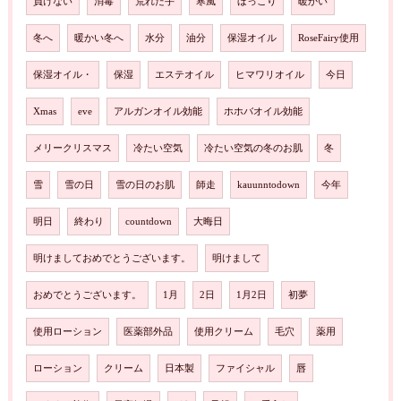
負けない
消毒
荒れた手
寒風
ほっこり
暖かい
冬へ
暖かい冬へ
水分
油分
保湿オイル
RoseFairy使用
保湿オイル・
保湿
エステオイル
ヒマワリオイル
今日
Xmas
eve
アルガンオイル効能
ホホバオイル効能
メリークリスマス
冷たい空気
冷たい空気の冬のお肌
冬
雪
雪の日
雪の日のお肌
師走
kauunntodown
今年
明日
終わり
countdown
大晦日
明けましておめでとうございます。
明けまして
おめでとうございます。
1月
2日
1月2日
初夢
使用ローション
医薬部外品
使用クリーム
毛穴
薬用
ローション
クリーム
日本製
ファイシャル
唇