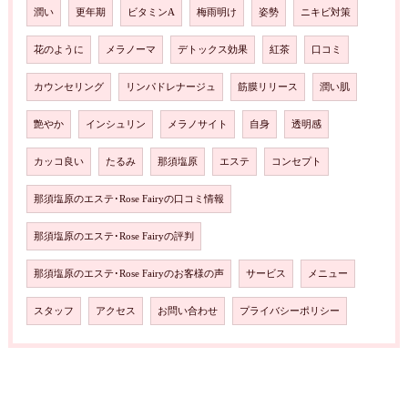
潤い
更年期
ビタミンA
梅雨明け
姿勢
ニキビ対策
花のように
メラノーマ
デトックス効果
紅茶
口コミ
カウンセリング
リンパドレナージュ
筋膜リリース
潤い肌
艶やか
インシュリン
メラノサイト
自身
透明感
カッコ良い
たるみ
那須塩原
エステ
コンセプト
那須塩原のエステ･Rose Fairyの口コミ情報
那須塩原のエステ･Rose Fairyの評判
那須塩原のエステ･Rose Fairyのお客様の声
サービス
メニュー
スタッフ
アクセス
お問い合わせ
プライバシーポリシー