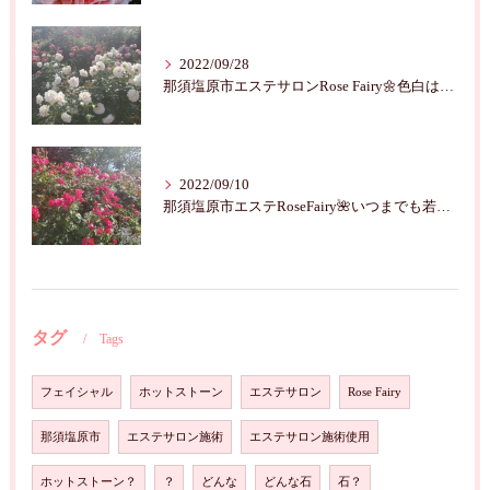
2022/09/28
那須塩原市エステサロンRose Fairy🌼色白は七難隠す
2022/09/10
那須塩原市エステRoseFairy🌺いつまでも若々しく綺麗に💝
タグ
Tags
フェイシャル
ホットストーン
エステサロン
Rose Fairy
那須塩原市
エステサロン施術
エステサロン施術使用
ホットストーン？
？
どんな
どんな石
石？