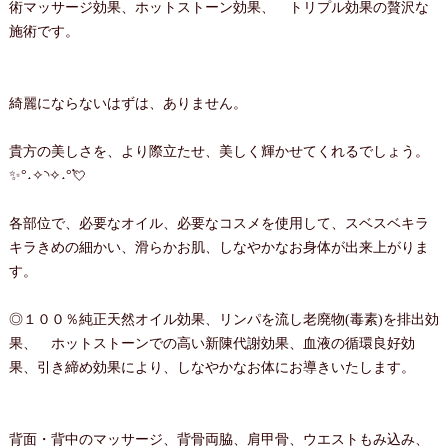
術マッサージ効果、ホットストーン効果、 トリプル効果の贅沢な
施術です。
綺麗にならないはずは、ありません。
貴方の美しさを、より際立たせ、美しく輝かせてくれるでしょう。
✨°˖✧◝✧˖°💘
各部位で、必要なオイル、必要なコスメを使用して、スベスベキラ
キラきめの細かい、滑らかお肌、しなやかなお身体が出来上がりま
す。
◎１００％純正天然オイル効果、リンパを流し老廃物(毒素)を排出効
果、 ホットストーンでの高い新陳代謝効果、血液の循環良好効
果、引き締め効果により、しなやかなお体にお導きいたします。
背面・背中のマッサージ、背骨両脇、肩甲骨、ウエストもみ込み、