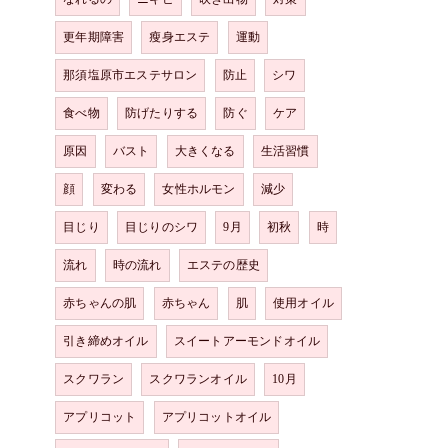
更年期障害
瘦身エステ
運動
那須塩原市エステサロン
防止
シワ
食べ物
防げたりする
防ぐ
ケア
原因
バスト
大きくなる
生活習慣
顔
変わる
女性ホルモン
減少
目じり
目じりのシワ
9月
初秋
時
流れ
時の流れ
エステの歴史
赤ちゃんの肌
赤ちゃん
肌
使用オイル
引き締めオイル
スイートアーモンドオイル
スクワラン
スクワランオイル
10月
アプリコット
アプリコットオイル