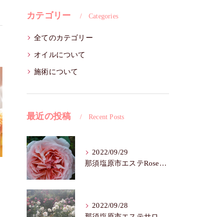
カテゴリー
Categories
全てのカテゴリー
オイルについて
施術について
最近の投稿
Recent Posts
2022/09/29
那須塩原市エステRoseFairy🌺シワ・たるみ
2022/09/28
那須塩原市エステサロンRose Fairy🌼色白は七難隠す