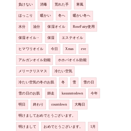
負けない
消毒
荒れた手
寒風
ほっこり
暖かい
冬へ
暖かい冬へ
水分
油分
保湿オイル
RoseFairy使用
保湿オイル・
保湿
エステオイル
ヒマワリオイル
今日
Xmas
eve
アルガンオイル効能
ホホバオイル効能
メリークリスマス
冷たい空気
冷たい空気の冬のお肌
冬
雪
雪の日
雪の日のお肌
師走
kauunntodown
今年
明日
終わり
countdown
大晦日
明けましておめでとうございます。
明けまして
おめでとうございます。
1月