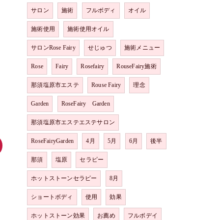
サロン
施術
フルボディ
オイル
施術使用
施術使用オイル
サロンRose Fairy
せじゅつ
施術メニュー
Rose
Fairy
Rosefairy
RouseFairy施術
那須塩原市エステ
Rouse Fairy
理念
Garden
RoseFairy Garden
那須塩原市エステエステサロン
RoseFairyGarden
4月
5月
6月
後半
那須
塩原
セラピー
ホットストーンセラピー
8月
ショートボディ
使用
効果
ホットストーン効果
お薦め
フルボデイ