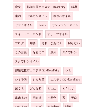
瘦身
那須塩原市エステ RoseFairy
猛暑
案内
アルガンオイル
ホホバオイル
セサミオイル
Feairy
サンフラワーオイル
スイートアーモンド
オリーブオイル
ブログ
用語
それ なあに？
解らない
この言葉
なあに？
成分
スクワレン
スクワレンオイル
那須塩原市エステサロンRoseFairy
シミ
シミ予防
シミ対策
エステサロンRoseFairy
ほくろ
どんな時
どこに
どうして
出来るの
消える
小麦色
私
美白
なれるの
ニキビ
吹き出物
対策