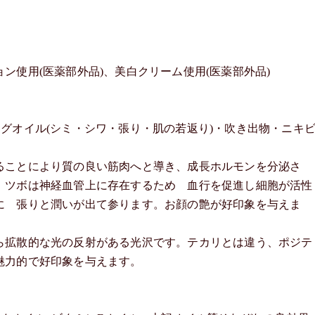
ン使用(医薬部外品)、美白クリーム使用(医薬部外品)
へ
グオイル(シミ・シワ・張り・肌の若返り)・吹き出物・ニキ
ことにより質の良い筋肉へと導き、成長ホルモンを分泌さ
。ツボは神経血管上に存在するため 血行を促進し細胞が活性
に 張りと潤いが出て参ります。お顔の艶が好印象を与えま
ら拡散的な光の反射がある光沢です。テカリとは違う、ポジテ
魅力的で好印象を与えます。