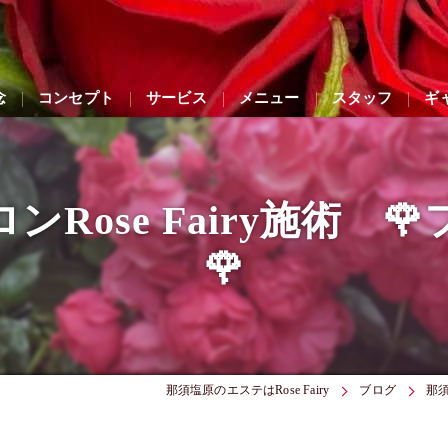
念
コンセプト
サービス
メニュー
スタッフ
ギ
Rose Fairy施術 
🌹
那須塩原のエステはRose Fairy
ブログ
那須