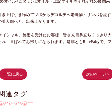
締めオイル<ビタミンEオイル・上記オイル等それぞれの良効果
引き上げ引き締めてツボからデコルテへ老廃物・リンパを流す
の美人顔へと、出来上がります。
ィのフェイシャル。施術を受けたお客様、皆さん目鼻立ちくっきり大
 喜ばれてお帰りになられます。是非ともRoseFairyで、フ
一覧に戻る
次のページ >
関連タグ