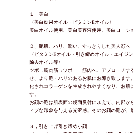
１、美白
〈美白効果オイル・ビタミンEオイル〉
美白オイル使用、美白美容液使用、美白ローショ
２、艶肌、ハリ、潤い、すっきりした美人顔
〈ビタミンEオイル・引き締めオイル・エイジン
除去オイル等〉
ツボ→筋肉筋→ツボ 筋肉へ、アプローチする
せ、より艶・ハリのあるお肌にお導き致します
化されコラーゲンを生成されやすくなり、お肌
す。
お顔の艶は肌表面の鏡面反射に加えて、内部か
ィブな印象を与える光沢感。そのお顔の艶が、
３，引き上げ引き締め小顔