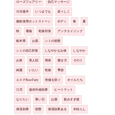
ローズフェアリー
自己マッサージ
10月後半
いつまでも
若々しく
施術使用ホットストーン
ボディ
春
夏
秋
看板
乾燥対策
アンチエイジング
栃木県
お肌
シミの状態
シミの自己対策
しなやかなお体
しなやか
お体
美人顔
簡単
瘦せ方
その１
綺麗
いたい
乾燥
季節
エステRoseFairy
乾燥を防ぐ
オイルたち
12月
遠赤外線効果
ヒートマット
なりたい
寒い日
お酒
飲みすぎ後
保湿効果
状態
保湿効果ある
木枯らし