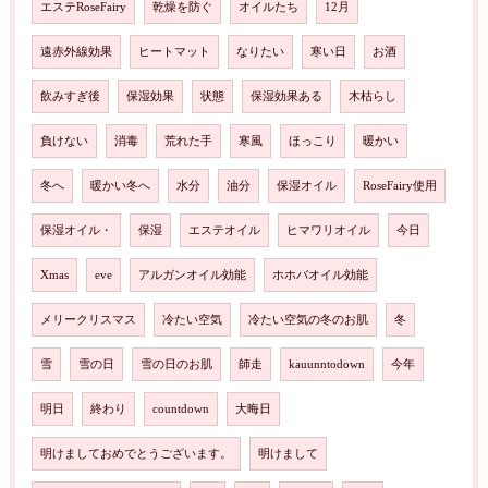
エステRoseFairy
乾燥を防ぐ
オイルたち
12月
遠赤外線効果
ヒートマット
なりたい
寒い日
お酒
飲みすぎ後
保湿効果
状態
保湿効果ある
木枯らし
負けない
消毒
荒れた手
寒風
ほっこり
暖かい
冬へ
暖かい冬へ
水分
油分
保湿オイル
RoseFairy使用
保湿オイル・
保湿
エステオイル
ヒマワリオイル
今日
Xmas
eve
アルガンオイル効能
ホホバオイル効能
メリークリスマス
冷たい空気
冷たい空気の冬のお肌
冬
雪
雪の日
雪の日のお肌
師走
kauunntodown
今年
明日
終わり
countdown
大晦日
明けましておめでとうございます。
明けまして