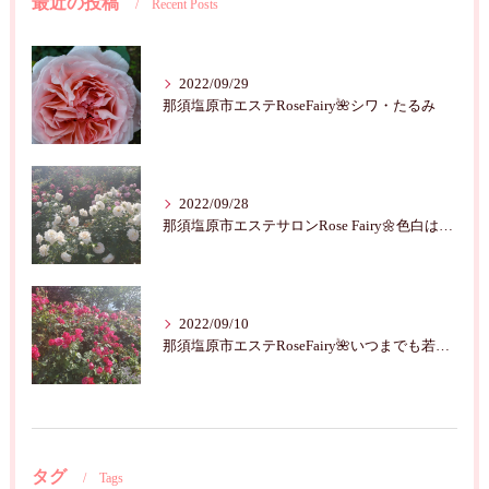
最近の投稿
Recent Posts
2022/09/29
那須塩原市エステRoseFairy🌺シワ・たるみ
2022/09/28
那須塩原市エステサロンRose Fairy🌼色白は七難隠す
2022/09/10
那須塩原市エステRoseFairy🌺いつまでも若々しく綺麗に💝
タグ
Tags