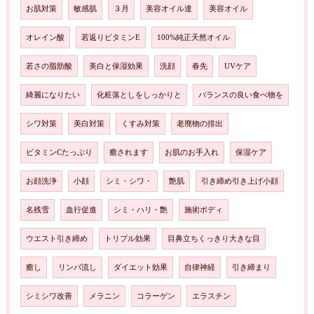
お肌対策
敏感肌
３月
美容オイル達
美容オイル
オレイン酸
若返りビタミンE
100%純正天然オイル
若さの脂肪酸
美白と保湿効果
洗顔
春先
UVケア
綺麗になりたい
化粧落としをしっかりと
バランスの良い食べ物を
シワ対策
美白対策
くすみ対策
老廃物の排出
ビタミンCたっぷり
癒されます
お肌のお手入れ
保湿ケア
お顔洗浄
小顔
シミ・シワ・
艶肌
引き締め引き上げ小顔
名残雪
血行促進
シミ・ハリ・艶
施術ボディ
ウエスト引き締め
トリプル効果
目鼻立ちくっきり大きな目
癒し
リンパ流し
ダイエット効果
自律神経
引き締まり
シミシワ改善
メラニン
コラーゲン
エラスチン