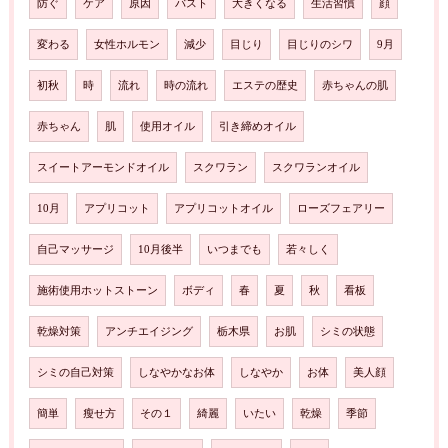
防ぐ
ケア
原因
バスト
大きくなる
生活習慣
顔
変わる
女性ホルモン
減少
目じり
目じりのシワ
9月
初秋
時
流れ
時の流れ
エステの歴史
赤ちゃんの肌
赤ちゃん
肌
使用オイル
引き締めオイル
スイートアーモンドオイル
スクワラン
スクワランオイル
10月
アプリコット
アプリコットオイル
ローズフェアリー
自己マッサージ
10月後半
いつまでも
若々しく
施術使用ホットストーン
ボディ
春
夏
秋
看板
乾燥対策
アンチエイジング
栃木県
お肌
シミの状態
シミの自己対策
しなやかなお体
しなやか
お体
美人顔
簡単
瘦せ方
その１
綺麗
いたい
乾燥
季節