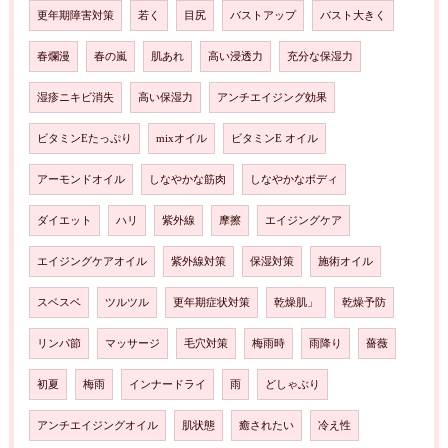
更年期障害対策
若く
目尻
バストアップ
バスト大きく
春爛漫
春の嵐
肌あれ
高い浸透力
充分な保湿力
湿疹ニキビ消失
高い保湿力
アンチエイジング効果
ビタミンEたっぷり
mixオイル
ビタミンE オイル
アーモンドオイル
しなやかな筋肉
しなやかなボディ
ダイエット
ハリ
紫外線
摩擦
エイジングケア
エイジングケアオイル
紫外線対策
保湿対策
施術オイル
スベスベ
ツルツル
更年期症状対策
乾燥肌」
乾燥予防
リンパ節
マッサージ
毛穴対策
梅雨時
雨降り
薔薇
初夏
梅雨
インナードライ
雨
どしゃぶり
アンチエイジングオイル
肌状態
癒されたい
冷え性