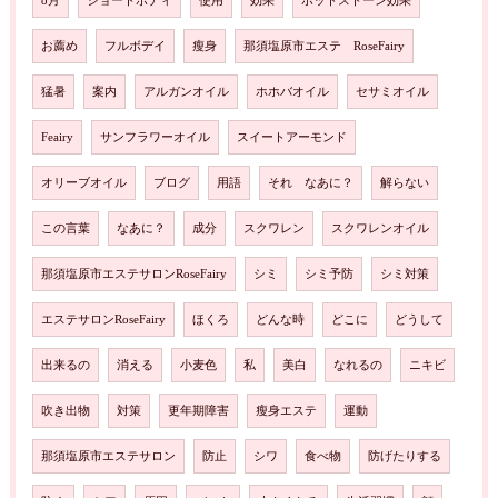
8月
ショートボディ
使用
効果
ホットストーン効果
お薦め
フルボデイ
瘦身
那須塩原市エステ RoseFairy
猛暑
案内
アルガンオイル
ホホバオイル
セサミオイル
Feairy
サンフラワーオイル
スイートアーモンド
オリーブオイル
ブログ
用語
それ なあに？
解らない
この言葉
なあに？
成分
スクワレン
スクワレンオイル
那須塩原市エステサロンRoseFairy
シミ
シミ予防
シミ対策
エステサロンRoseFairy
ほくろ
どんな時
どこに
どうして
出来るの
消える
小麦色
私
美白
なれるの
ニキビ
吹き出物
対策
更年期障害
瘦身エステ
運動
那須塩原市エステサロン
防止
シワ
食べ物
防げたりする