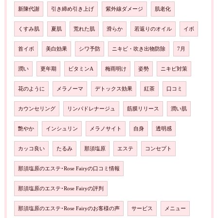
新陳代謝
引き締め引き上げ
紫外線ダメージ
肌老化
くすみ肌
夏肌
荒れた肌
滑らか
若返りのオイル
イボ
首イボ
美白効果
シワ予防
ニキビ・吹き出物防除
7月
潤い
更年期
ビタミンA
梅雨明け
姿勢
ニキビ対策
花のように
メラノーマ
デトックス効果
紅茶
口コミ
カウンセリング
リンパドレナージュ
筋膜リリース
潤い肌
艶やか
インシュリン
メラノサイト
自身
透明感
カッコ良い
たるみ
那須塩原
エステ
コンセプト
那須塩原のエステ･Rose Fairyの口コミ情報
那須塩原のエステ･Rose Fairyの評判
那須塩原のエステ･Rose Fairyのお客様の声
サービス
メニュー