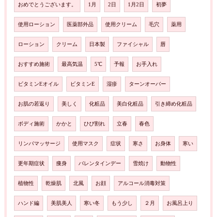
おめでとうございます。
1月
2日
1月2日
初夢
使用ローション
医薬部外品
使用クリーム
毛穴
薬用
ローション
クリーム
日本製
ファイシャル
唇
おすすめ施術
最高気温
5℃
予報
お手入れ
ビタミンEオイル
ビタミンE
湿疹
ターンオーバー
お肌の若返り
美しく
化粧品
美白化粧品
引き締め化粧品
ボディ施術
かかと
ひび割れ
立春
春色
リンパマッサージ
使用マスク
症状
寒さ
お身体
寒い
更年期症状
痩身
バレンタインデー
雪焼け
動物性
植物性
乾燥肌
北風
お顔
アルコール消毒対策
ハンド編
美肌美人
寒い冬
もう少し
２月
お風呂上り