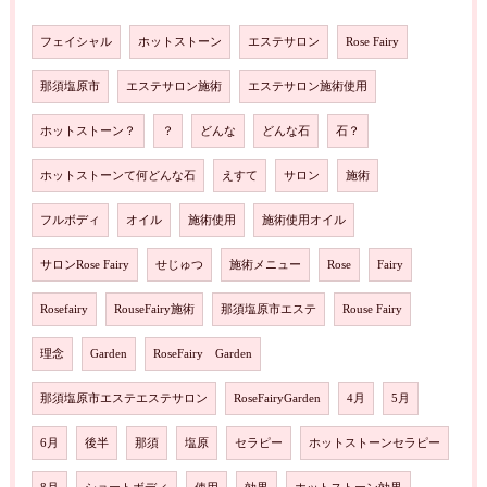
フェイシャル
ホットストーン
エステサロン
Rose Fairy
那須塩原市
エステサロン施術
エステサロン施術使用
ホットストーン？
？
どんな
どんな石
石？
ホットストーンて何どんな石
えすて
サロン
施術
フルボディ
オイル
施術使用
施術使用オイル
サロンRose Fairy
せじゅつ
施術メニュー
Rose
Fairy
Rosefairy
RouseFairy施術
那須塩原市エステ
Rouse Fairy
理念
Garden
RoseFairy Garden
那須塩原市エステエステサロン
RoseFairyGarden
4月
5月
6月
後半
那須
塩原
セラピー
ホットストーンセラピー