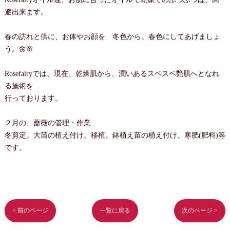
避出来ます。
春の訪れと供に、お体やお顔を 冬色から。春色にしてあげましょ
う。🌼🌸
Rosefairyでは、現在、乾燥肌から、潤いあるスベスベ艶肌へとなれ
る施術を
行っております。
２月の、薔薇の管理・作業
冬剪定。大苗の植え付け。移植。鉢植え苗の植え付け。寒肥(肥料)等
です。
< 前のページ
一覧に戻る
次のページ >