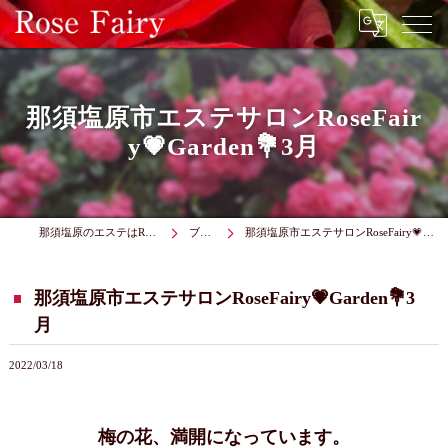
那須塩原市エステサロンRoseFair
y💗Garden💐3月
那須塩原のエステはRose Fairy
ブログ
那須塩原市エステサロンRoseFairy💗Garden💐3月
那須塩原市エステサロンRoseFairy💗Garden💐3
月
2022/03/18
梅の花、満開になっています。