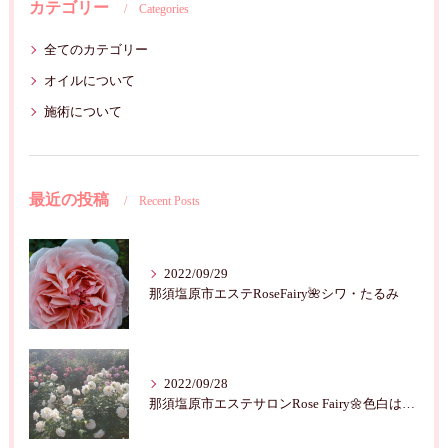
カテゴリー
Categories
全てのカテゴリー
オイルについて
施術について
最近の投稿
Recent Posts
2022/09/29
那須塩原市エステRoseFairy🌺シワ・たるみ
2022/09/28
那須塩原市エステサロンRose Fairy🌼色白は七難隠す