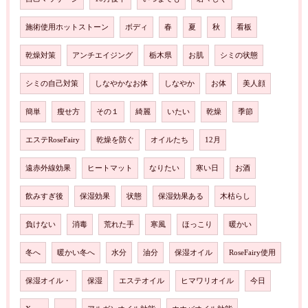
施術使用ホットストーン
ボディ
春
夏
秋
看板
乾燥対策
アンチエイジング
栃木県
お肌
シミの状態
シミの自己対策
しなやかなお体
しなやか
お体
美人顔
簡単
瘦せ方
その１
綺麗
いたい
乾燥
季節
エステRoseFairy
乾燥を防ぐ
オイルたち
12月
遠赤外線効果
ヒートマット
なりたい
寒い日
お酒
飲みすぎ後
保湿効果
状態
保湿効果ある
木枯らし
負けない
消毒
荒れた手
寒風
ほっこり
暖かい
冬へ
暖かい冬へ
水分
油分
保湿オイル
RoseFairy使用
保湿オイル・
保湿
エステオイル
ヒマワリオイル
今日