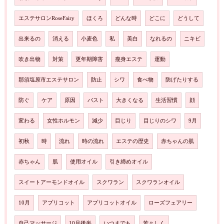
エステサロンRoseFairy
ほくろ
どんな時
どこに
どうして
出来るの
消える
小麦色
私
美白
なれるの
ニキビ
吹き出物
対策
更年期障害
瘦身エステ
運動
那須塩原市エステサロン
防止
シワ
食べ物
防げたりする
防ぐ
ケア
原因
バスト
大きくなる
生活習慣
顔
変わる
女性ホルモン
減少
目じり
目じりのシワ
9月
初秋
時
流れ
時の流れ
エステの歴史
赤ちゃんの肌
赤ちゃん
肌
使用オイル
引き締めオイル
スイートアーモンドオイル
スクワラン
スクワランオイル
10月
アプリコット
アプリコットオイル
ローズフェアリー
自己マッサージ
10月後半
いつまでも
若々しく