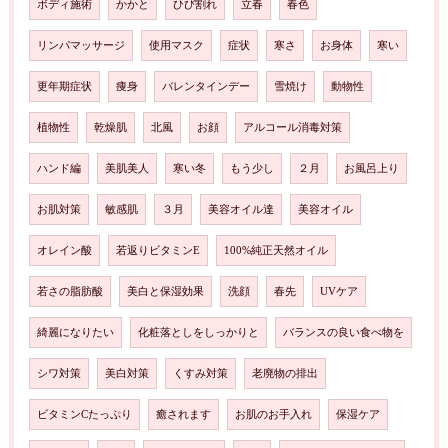
ボディ施術
かかと
ひび割れ
立春
春色
リンパマッサージ
使用マスク
症状
寒さ
お身体
寒い
更年期症状
痩身
バレンタインデー
雪焼け
動物性
植物性
乾燥肌
北風
お顔
アルコール消毒対策
ハンド編
美肌美人
寒い冬
もう少し
２月
お風呂上り
お肌対策
敏感肌
３月
美容オイル達
美容オイル
オレイン酸
若返りビタミンE
100%純正天然オイル
若さの脂肪酸
美白と保湿効果
洗顔
春先
UVケア
綺麗になりたい
化粧落としをしっかりと
バランスの良い食べ物を
シワ対策
美白対策
くすみ対策
老廃物の排出
ビタミンCたっぷり
癒されます
お肌のお手入れ
保湿ケア