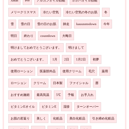
Xmas
eve
アルガンオイル効能
ホホバオイル効能
メリークリスマス
冷たい空気
冷たい空気の冬のお肌
冬
雪
雪の日
雪の日のお肌
師走
kauunntodown
今年
明日
終わり
countdown
大晦日
明けましておめでとうございます。
明けまして
おめでとうございます。
1月
2日
1月2日
初夢
使用ローション
医薬部外品
使用クリーム
毛穴
薬用
ローション
クリーム
日本製
ファイシャル
唇
おすすめ施術
最高気温
5℃
予報
お手入れ
ビタミンEオイル
ビタミンE
湿疹
ターンオーバー
お肌の若返り
美しく
化粧品
美白化粧品
引き締め化粧品