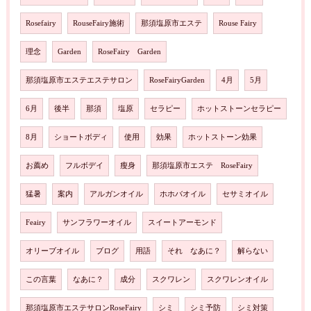
Rosefairy
RouseFairy施術
那須塩原市エステ
Rouse Fairy
理念
Garden
RoseFairy Garden
那須塩原市エステエステサロン
RoseFairyGarden
4月
5月
6月
後半
那須
塩原
セラピー
ホットストーンセラピー
8月
ショートボディ
使用
効果
ホットストーン効果
お薦め
フルボデイ
瘦身
那須塩原市エステ RoseFairy
猛暑
案内
アルガンオイル
ホホバオイル
セサミオイル
Feairy
サンフラワーオイル
スイートアーモンド
オリーブオイル
ブログ
用語
それ なあに？
解らない
この言葉
なあに？
成分
スクワレン
スクワレンオイル
那須塩原市エステサロンRoseFairy
シミ
シミ予防
シミ対策