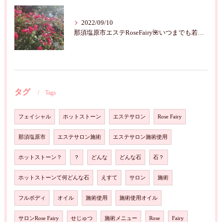
2022/09/10
那須塩原市エステRoseFairy🌺いつまでも若々しく綺麗に💝
タグ
Tags
フェイシャル
ホットストーン
エステサロン
Rose Fairy
那須塩原市
エステサロン施術
エステサロン施術使用
ホットストーン？
？
どんな
どんな石
石？
ホットストーンて何どんな石
えすて
サロン
施術
フルボディ
オイル
施術使用
施術使用オイル
サロンRose Fairy
せじゅつ
施術メニュー
Rose
Fairy