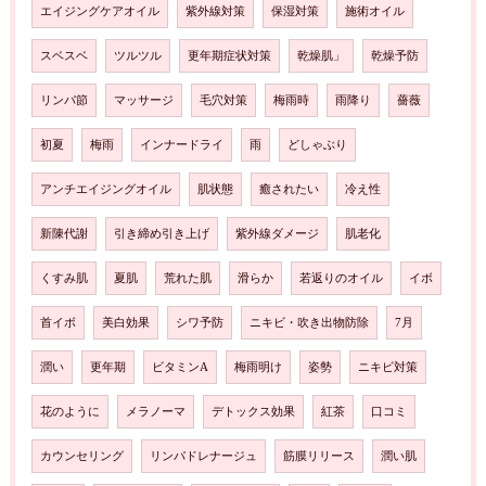
エイジングケアオイル
紫外線対策
保湿対策
施術オイル
スベスベ
ツルツル
更年期症状対策
乾燥肌」
乾燥予防
リンパ節
マッサージ
毛穴対策
梅雨時
雨降り
薔薇
初夏
梅雨
インナードライ
雨
どしゃぶり
アンチエイジングオイル
肌状態
癒されたい
冷え性
新陳代謝
引き締め引き上げ
紫外線ダメージ
肌老化
くすみ肌
夏肌
荒れた肌
滑らか
若返りのオイル
イボ
首イボ
美白効果
シワ予防
ニキビ・吹き出物防除
7月
潤い
更年期
ビタミンA
梅雨明け
姿勢
ニキビ対策
花のように
メラノーマ
デトックス効果
紅茶
口コミ
カウンセリング
リンパドレナージュ
筋膜リリース
潤い肌