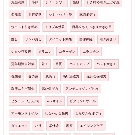
お顔洗浄
小顔
シミ・シワ・
艶肌
引き締め引き上げ小顔
名残雪
血行促進
シミ・ハリ・艶
施術ボディ
ウエスト引き締め
トリプル効果
目鼻立ちくっきり大きな目
癒し
リンパ流し
ダイエット効果
自律神経
引き締まり
シミシワ改善
メラニン
コラーゲン
エラスチン
更年期障害対策
若く
目尻
バストアップ
バスト大きく
春爛漫
春の嵐
肌あれ
高い浸透力
充分な保湿力
湿疹ニキビ消失
高い保湿力
アンチエイジング効果
ビタミンEたっぷり
mixオイル
ビタミンE オイル
アーモンドオイル
しなやかな筋肉
しなやかなボディ
ダイエット
ハリ
紫外線
摩擦
エイジングケア