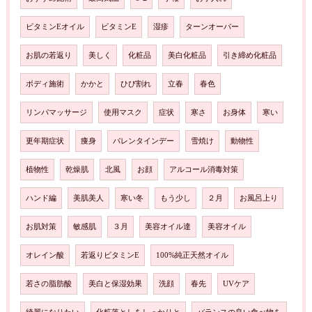
ビタミンEオイル
ビタミンE
湿疹
ターンオーバー
お肌の若返り
美しく
化粧品
美白化粧品
引き締め化粧品
ボディ施術
かかと
ひび割れ
立春
春色
リンパマッサージ
使用マスク
症状
寒さ
お身体
寒い
更年期症状
痩身
バレンタインデー
雪焼け
動物性
植物性
乾燥肌
北風
お顔
アルコール消毒対策
ハンド編
美肌美人
寒い冬
もう少し
２月
お風呂上り
お肌対策
敏感肌
３月
美容オイル達
美容オイル
オレイン酸
若返りビタミンE
100%純正天然オイル
若さの脂肪酸
美白と保湿効果
洗顔
春先
UVケア