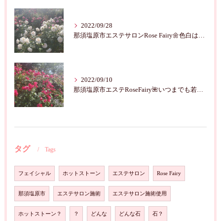
2022/09/28
那須塩原市エステサロンRose Fairy🌼色白は七難隠す
2022/09/10
那須塩原市エステRoseFairy🌺いつまでも若々しく綺麗に💝
タグ
Tags
フェイシャル
ホットストーン
エステサロン
Rose Fairy
那須塩原市
エステサロン施術
エステサロン施術使用
ホットストーン？
？
どんな
どんな石
石？