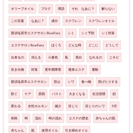
オリーブオイル
ブログ
用語
それ なあに？
解らない
この言葉
なあに？
成分
スクワレン
スクワレンオイル
那須塩原市エステサロンRoseFairy
シミ
シミ予防
シミ対策
エステサロンRoseFairy
ほくろ
どんな時
どこに
どうして
出来るの
消える
小麦色
私
美白
なれるの
ニキビ
吹き出物
対策
更年期障害
瘦身エステ
運動
那須塩原市エステサロン
防止
シワ
食べ物
防げたりする
防ぐ
ケア
原因
バスト
大きくなる
生活習慣
顔
変わる
女性ホルモン
減少
目じり
目じりのシワ
9月
初秋
時
流れ
時の流れ
エステの歴史
赤ちゃんの肌
赤ちゃん
肌
使用オイル
引き締めオイル