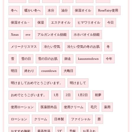
冬へ
暖かい冬へ
水分
油分
保湿オイル
RoseFairy使用
保湿オイル・
保湿
エステオイル
ヒマワリオイル
今日
Xmas
eve
アルガンオイル効能
ホホバオイル効能
メリークリスマス
冷たい空気
冷たい空気の冬のお肌
冬
雪
雪の日
雪の日のお肌
師走
kauunntodown
今年
明日
終わり
countdown
大晦日
明けましておめでとうございます。
明けまして
おめでとうございます。
1月
2日
1月2日
初夢
使用ローション
医薬部外品
使用クリーム
毛穴
薬用
ローション
クリーム
日本製
ファイシャル
唇
おすすめ施術
最高気温
5℃
予報
お手入れ