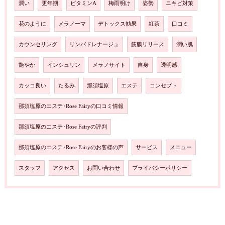
潤い
更年期
ビタミンA
梅雨明け
姿勢
ニキビ対策
花のように
メラノーマ
デトックス効果
紅茶
口コミ
カウンセリング
リンパドレナージュ
筋膜リリース
潤い肌
艶やか
インシュリン
メラノサイト
自身
透明感
カッコ良い
たるみ
那須塩原
エステ
コンセプト
那須塩原のエステ･Rose Fairyの口コミ情報
那須塩原のエステ･Rose Fairyの評判
那須塩原のエステ･Rose Fairyのお客様の声
サービス
メニュー
スタッフ
アクセス
お問い合わせ
プライバシーポリシー