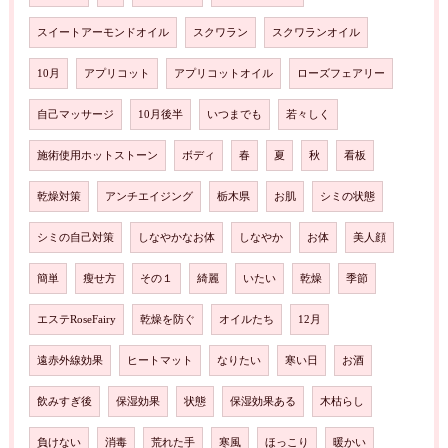
スイートアーモンドオイル
スクワラン
スクワランオイル
10月
アプリコット
アプリコットオイル
ローズフェアリー
自己マッサージ
10月後半
いつまでも
若々しく
施術使用ホットストーン
ボディ
春
夏
秋
看板
乾燥対策
アンチエイジング
栃木県
お肌
シミの状態
シミの自己対策
しなやかなお体
しなやか
お体
美人顔
簡単
瘦せ方
その１
綺麗
いたい
乾燥
季節
エステRoseFairy
乾燥を防ぐ
オイルたち
12月
遠赤外線効果
ヒートマット
なりたい
寒い日
お酒
飲みすぎ後
保湿効果
状態
保湿効果ある
木枯らし
負けない
消毒
荒れた手
寒風
ほっこり
暖かい