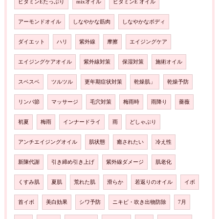
ビタミンEたっぷり
mixオイル
ビタミンE オイル
アーモンドオイル
しなやかな筋肉
しなやかなボディ
ダイエット
ハリ
紫外線
摩擦
エイジングケア
エイジングケアオイル
紫外線対策
保湿対策
施術オイル
スベスベ
ツルツル
更年期症状対策
乾燥肌」
乾燥予防
リンパ節
マッサージ
毛穴対策
梅雨時
雨降り
薔薇
初夏
梅雨
インナードライ
雨
どしゃぶり
アンチエイジングオイル
肌状態
癒されたい
冷え性
新陳代謝
引き締め引き上げ
紫外線ダメージ
肌老化
くすみ肌
夏肌
荒れた肌
滑らか
若返りのオイル
イボ
首イボ
美白効果
シワ予防
ニキビ・吹き出物防除
7月