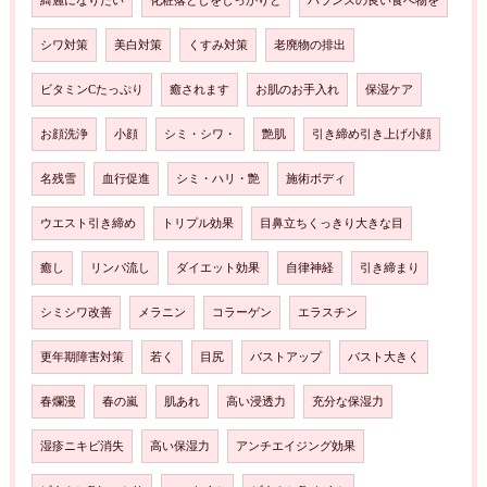
綺麗になりたい
化粧落としをしっかりと
バランスの良い食べ物を
シワ対策
美白対策
くすみ対策
老廃物の排出
ビタミンCたっぷり
癒されます
お肌のお手入れ
保湿ケア
お顔洗浄
小顔
シミ・シワ・
艶肌
引き締め引き上げ小顔
名残雪
血行促進
シミ・ハリ・艶
施術ボディ
ウエスト引き締め
トリプル効果
目鼻立ちくっきり大きな目
癒し
リンパ流し
ダイエット効果
自律神経
引き締まり
シミシワ改善
メラニン
コラーゲン
エラスチン
更年期障害対策
若く
目尻
バストアップ
バスト大きく
春爛漫
春の嵐
肌あれ
高い浸透力
充分な保湿力
湿疹ニキビ消失
高い保湿力
アンチエイジング効果