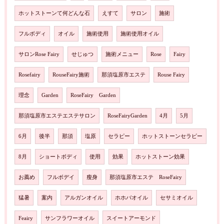
ホットストーンて何どんな石
えすて
サロン
施術
フルボディ
オイル
施術使用
施術使用オイル
サロンRose Fairy
せじゅつ
施術メニュー
Rose
Fairy
Rosefairy
RouseFairy施術
那須塩原市エステ
Rouse Fairy
理念
Garden
RoseFairy Garden
那須塩原市エステエステサロン
RoseFairyGarden
4月
5月
6月
後半
那須
塩原
セラピー
ホットストーンセラピー
8月
ショートボディ
使用
効果
ホットストーン効果
お薦め
フルボデイ
瘦身
那須塩原市エステ RoseFairy
猛暑
案内
アルガンオイル
ホホバオイル
セサミオイル
Feairy
サンフラワーオイル
スイートアーモンド