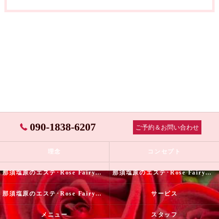
090-1838-6207
ご予約＆お問い合わせ
理念
コンセプト
那須塩原のエステ･Rose Fairyの口コミ情報
那須塩原のエステ･Rose Fairyの評判
那須塩原のエステ･Rose Fairyのお客様の声
サービス
メニュー
スタッフ