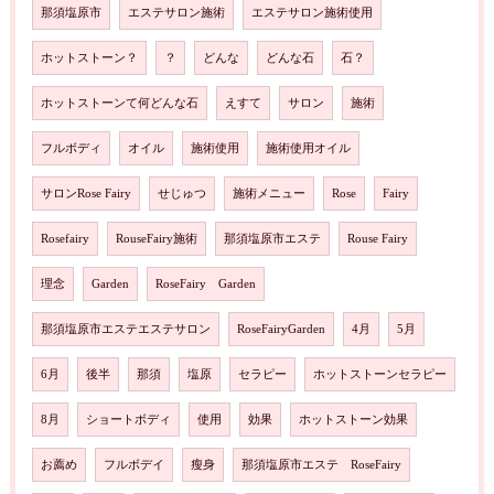
那須塩原市
エステサロン施術
エステサロン施術使用
ホットストーン？
？
どんな
どんな石
石？
ホットストーンて何どんな石
えすて
サロン
施術
フルボディ
オイル
施術使用
施術使用オイル
サロンRose Fairy
せじゅつ
施術メニュー
Rose
Fairy
Rosefairy
RouseFairy施術
那須塩原市エステ
Rouse Fairy
理念
Garden
RoseFairy Garden
那須塩原市エステエステサロン
RoseFairyGarden
4月
5月
6月
後半
那須
塩原
セラピー
ホットストーンセラピー
8月
ショートボディ
使用
効果
ホットストーン効果
お薦め
フルボデイ
瘦身
那須塩原市エステ RoseFairy