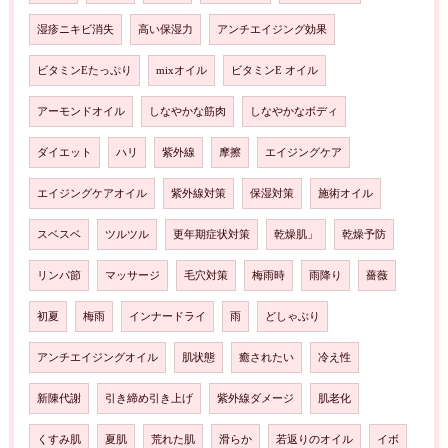
湿疹ニキビ消失
高い保湿力
アンチエイジング効果
ビタミンEたっぷり
mixオイル
ビタミンE オイル
アーモンドオイル
しなやかな筋肉
しなやかなボディ
ダイエット
ハリ
紫外線
摩擦
エイジングケア
エイジングケアオイル
紫外線対策
保湿対策
施術オイル
スベスベ
ツルツル
更年期症状対策
乾燥肌」
乾燥予防
リンパ節
マッサージ
毛穴対策
梅雨時
雨降り
薔薇
初夏
梅雨
インナードライ
雨
どしゃぶり
アンチエイジングオイル
肌状態
癒されたい
冷え性
新陳代謝
引き締め引き上げ
紫外線ダメージ
肌老化
くすみ肌
夏肌
荒れた肌
滑らか
若返りのオイル
イボ