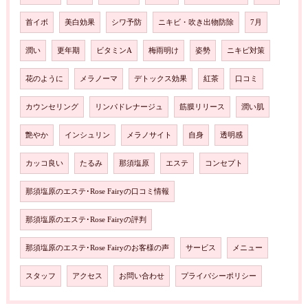
首イボ
美白効果
シワ予防
ニキビ・吹き出物防除
7月
潤い
更年期
ビタミンA
梅雨明け
姿勢
ニキビ対策
花のように
メラノーマ
デトックス効果
紅茶
口コミ
カウンセリング
リンパドレナージュ
筋膜リリース
潤い肌
艶やか
インシュリン
メラノサイト
自身
透明感
カッコ良い
たるみ
那須塩原
エステ
コンセプト
那須塩原のエステ･Rose Fairyの口コミ情報
那須塩原のエステ･Rose Fairyの評判
那須塩原のエステ･Rose Fairyのお客様の声
サービス
メニュー
スタッフ
アクセス
お問い合わせ
プライバシーポリシー