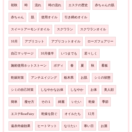
初秋
時
流れ
時の流れ
エステの歴史
赤ちゃんの肌
赤ちゃん
肌
使用オイル
引き締めオイル
スイートアーモンドオイル
スクワラン
スクワランオイル
10月
アプリコット
アプリコットオイル
ローズフェアリー
自己マッサージ
10月後半
いつまでも
若々しく
施術使用ホットストーン
ボディ
春
夏
秋
看板
乾燥対策
アンチエイジング
栃木県
お肌
シミの状態
シミの自己対策
しなやかなお体
しなやか
お体
美人顔
簡単
瘦せ方
その１
綺麗
いたい
乾燥
季節
エステRoseFairy
乾燥を防ぐ
オイルたち
12月
遠赤外線効果
ヒートマット
なりたい
寒い日
お酒