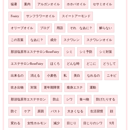
猛暑
案内
アルガンオイル
ホホバオイル
セサミオイル
Feairy
サンフラワーオイル
スイートアーモンド
オリーブオイル
ブログ
用語
それ なあに？
解らない
この言葉
なあに？
成分
スクワレン
スクワレンオイル
那須塩原市エステサロンRoseFairy
シミ
シミ予防
シミ対策
エステサロンRoseFairy
ほくろ
どんな時
どこに
どうして
出来るの
消える
小麦色
私
美白
なれるの
ニキビ
吹き出物
対策
更年期障害
瘦身エステ
運動
那須塩原市エステサロン
防止
シワ
食べ物
防げたりする
防ぐ
ケア
原因
バスト
大きくなる
生活習慣
顔
変わる
女性ホルモン
減少
目じり
目じりのシワ
9月