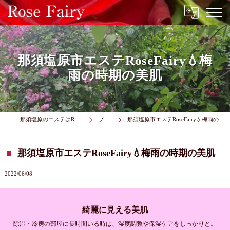
那須塩原市エステRoseFairy💧梅
雨の時期の美肌
那須塩原のエステはRose Fairy
ブログ
那須塩原市エステRoseFairy💧梅雨の時期の美肌
那須塩原市エステRoseFairy💧梅雨の時期の美肌
2022/06/08
綺麗に見える美肌
除湿・冷房の部屋に長時間いる時は、湿度調整や保湿ケアをしっかりと。