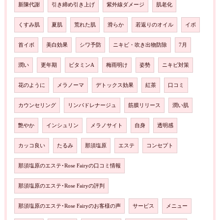
新陳代謝
引き締め引き上げ
紫外線ダメージ
肌老化
くすみ肌
夏肌
荒れた肌
滑らか
若返りのオイル
イボ
首イボ
美白効果
シワ予防
ニキビ・吹き出物防除
7月
潤い
更年期
ビタミンA
梅雨明け
姿勢
ニキビ対策
花のように
メラノーマ
デトックス効果
紅茶
口コミ
カウンセリング
リンパドレナージュ
筋膜リリース
潤い肌
艶やか
インシュリン
メラノサイト
自身
透明感
カッコ良い
たるみ
那須塩原
エステ
コンセプト
那須塩原のエステ･Rose Fairyの口コミ情報
那須塩原のエステ･Rose Fairyの評判
那須塩原のエステ･Rose Fairyのお客様の声
サービス
メニュー