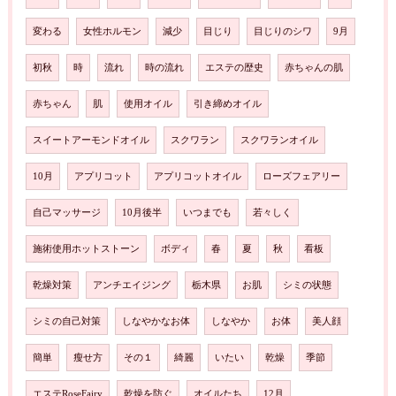
変わる
女性ホルモン
減少
目じり
目じりのシワ
9月
初秋
時
流れ
時の流れ
エステの歴史
赤ちゃんの肌
赤ちゃん
肌
使用オイル
引き締めオイル
スイートアーモンドオイル
スクワラン
スクワランオイル
10月
アプリコット
アプリコットオイル
ローズフェアリー
自己マッサージ
10月後半
いつまでも
若々しく
施術使用ホットストーン
ボディ
春
夏
秋
看板
乾燥対策
アンチエイジング
栃木県
お肌
シミの状態
シミの自己対策
しなやかなお体
しなやか
お体
美人顔
簡単
瘦せ方
その１
綺麗
いたい
乾燥
季節
エステRoseFairy
乾燥を防ぐ
オイルたち
12月