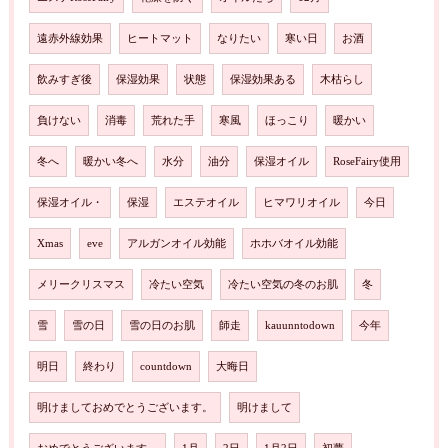
遠赤外線効果
ヒートマット
なりたい
寒い日
お酒
飲みすぎ後
保湿効果
状態
保湿効果ある
木枯らし
負けない
消毒
荒れた手
寒風
ほっこり
暖かい
冬へ
暖かい冬へ
水分
油分
保湿オイル
RoseFairy使用
保湿オイル・
保湿
エステオイル
ヒマワリオイル
今日
Xmas
eve
アルガンオイル効能
ホホバオイル効能
メリークリスマス
冷たい空気
冷たい空気の冬のお肌
冬
雪
雪の日
雪の日のお肌
師走
kauunntodown
今年
明日
終わり
countdown
大晦日
明けましておめでとうございます。
明けまして