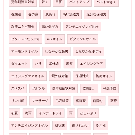
更年期障害対策
若く
目尻
バストアップ
バスト大きく
春爛漫
春の嵐
肌あれ
高い浸透力
充分な保湿力
湿疹ニキビ消失
高い保湿力
アンチエイジング効果
ビタミンEたっぷり
mixオイル
ビタミンE オイル
アーモンドオイル
しなやかな筋肉
しなやかなボディ
ダイエット
ハリ
紫外線
摩擦
エイジングケア
エイジングケアオイル
紫外線対策
保湿対策
施術オイル
スベスベ
ツルツル
更年期症状対策
乾燥肌」
乾燥予防
リンパ節
マッサージ
毛穴対策
梅雨時
雨降り
薔薇
初夏
梅雨
インナードライ
雨
どしゃぶり
アンチエイジングオイル
肌状態
癒されたい
冷え性