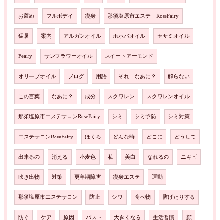
お薦め
フルボデイ
瘦身
那須塩原市エステ RoseFairy
猛暑
案内
アルガンオイル
ホホバオイル
セサミオイル
Feairy
サンフラワーオイル
スイートアーモンド
オリーブオイル
ブログ
用語
それ なあに？
解らない
この言葉
なあに？
成分
スクワレン
スクワレンオイル
那須塩原市エステサロンRoseFairy
シミ
シミ予防
シミ対策
エステサロンRoseFairy
ほくろ
どんな時
どこに
どうして
出来るの
消える
小麦色
私
美白
なれるの
ニキビ
吹き出物
対策
更年期障害
瘦身エステ
運動
那須塩原市エステサロン
防止
シワ
食べ物
防げたりする
防ぐ
ケア
原因
バスト
大きくなる
生活習慣
顔