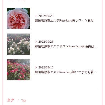
2022/09/29
那須塩原市エステRoseFairy🌺シワ・たるみ
2022/09/28
那須塩原市エステサロンRose Fairy🌼色白は七難隠す
2022/09/10
那須塩原市エステRoseFairy🌺いつまでも若々しく綺麗に💝
タグ
Tags