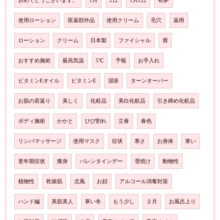
おめでとうございます。
1月
2日
1月2日
初夢
使用ローション
医薬部外品
使用クリーム
毛穴
薬用
ローション
クリーム
日本製
ファイシャル
唇
おすすめ施術
最高気温
5℃
予報
お手入れ
ビタミンEオイル
ビタミンE
湿疹
ターンオーバー
お肌の若返り
美しく
化粧品
美白化粧品
引き締め化粧品
ボディ施術
かかと
ひび割れ
立春
春色
リンパマッサージ
使用マスク
症状
寒さ
お身体
寒い
更年期症状
痩身
バレンタインデー
雪焼け
動物性
植物性
乾燥肌
北風
お顔
アルコール消毒対策
ハンド編
美肌美人
寒い冬
もう少し
２月
お風呂上り