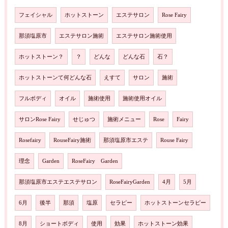
フェイシャル
ホットストーン
エステサロン
Rose Fairy
那須塩原市
エステサロン施術
エステサロン施術使用
ホットストーン？
？
どんな
どんな石
石？
ホットストーンて何どんな石
えすて
サロン
施術
フルボディ
オイル
施術使用
施術使用オイル
サロンRose Fairy
せじゅつ
施術メニュー
Rose
Fairy
Rosefairy
RouseFairy施術
那須塩原市エステ
Rouse Fairy
理念
Garden
RoseFairy Garden
那須塩原市エステエステサロン
RoseFairyGarden
4月
5月
6月
後半
那須
塩原
セラピー
ホットストーンセラピー
8月
ショートボディ
使用
効果
ホットストーン効果