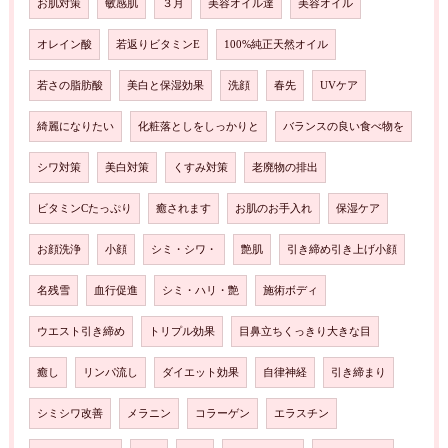
お肌対策
敏感肌
３月
美容オイル達
美容オイル
オレイン酸
若返りビタミンE
100%純正天然オイル
若さの脂肪酸
美白と保湿効果
洗顔
春先
UVケア
綺麗になりたい
化粧落としをしっかりと
バランスの良い食べ物を
シワ対策
美白対策
くすみ対策
老廃物の排出
ビタミンCたっぷり
癒されます
お肌のお手入れ
保湿ケア
お顔洗浄
小顔
シミ・シワ・
艶肌
引き締め引き上げ小顔
名残雪
血行促進
シミ・ハリ・艶
施術ボディ
ウエスト引き締め
トリプル効果
目鼻立ちくっきり大きな目
癒し
リンパ流し
ダイエット効果
自律神経
引き締まり
シミシワ改善
メラニン
コラーゲン
エラスチン