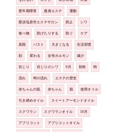
更年期障害
瘦身エステ
運動
那須塩原市エステサロン
防止
シワ
食べ物
防げたりする
防ぐ
ケア
原因
バスト
大きくなる
生活習慣
顔
変わる
女性ホルモン
減少
目じり
目じりのシワ
9月
初秋
時
流れ
時の流れ
エステの歴史
赤ちゃんの肌
赤ちゃん
肌
使用オイル
引き締めオイル
スイートアーモンドオイル
スクワラン
スクワランオイル
10月
アプリコット
アプリコットオイル