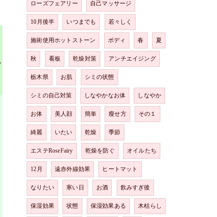
ローズフェアリー
自己マッサージ
10月後半
いつまでも
若々しく
施術使用ホットストーン
ボディ
春
夏
秋
看板
乾燥対策
アンチエイジング
ル
栃木県
お肌
シミの状態
シミの自己対策
しなやかなお体
しなやか
お体
美人顔
簡単
瘦せ方
その１
綺麗
いたい
乾燥
季節
エステRoseFairy
乾燥を防ぐ
オイルたち
12月
遠赤外線効果
ヒートマット
なりたい
寒い日
お酒
飲みすぎ後
保湿効果
状態
保湿効果ある
木枯らし