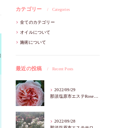
カテゴリー
Categories
全てのカテゴリー
オイルについて
施術について
老
最近の投稿
Recent Posts
2022/09/29
那須塩原市エステRoseFairy🌺シワ・たるみ
2022/09/28
那須塩原市エステサロンRose Fairy🌼色白は七難隠す