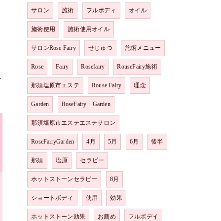
サロン
施術
フルボディ
オイル
施術使用
施術使用オイル
サロンRose Fairy
せじゅつ
施術メニュー
Rose
Fairy
Rosefairy
RouseFairy施術
シ
那須塩原市エステ
Rouse Fairy
理念
Garden
RoseFairy Garden
那須塩原市エステエステサロン
RoseFairyGarden
4月
5月
6月
後半
那須
塩原
セラピー
ホットストーンセラピー
8月
ショートボディ
使用
効果
ホットストーン効果
お薦め
フルボデイ