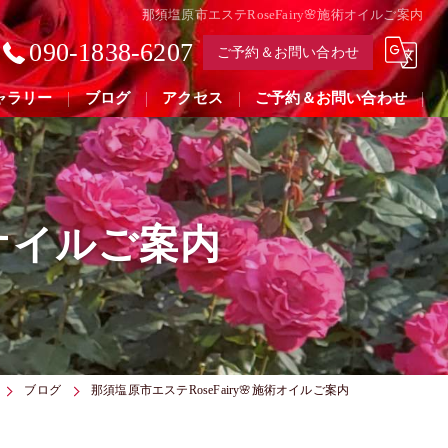
那須塩原市エステRoseFairy🌸施術オイルご案内
090-1838-6207
ご予約＆お問い合わせ
ャラリー
ブログ
アクセス
ご予約＆お問い合わせ
術オイルご案内
ブログ
那須塩原市エステRoseFairy🌸施術オイルご案内