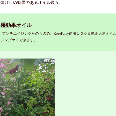
日焼け止め効果のあるオイル多々。
保湿効果オイル
ンチエイジングそのものの、RoseFairy使用１００％純正天然オイ
イジングケアできます。