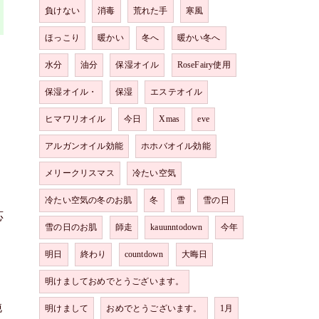
負けない
消毒
荒れた手
寒風
ほっこり
暖かい
冬へ
暖かい冬へ
水分
油分
保湿オイル
RoseFairy使用
保湿オイル・
保湿
エステオイル
ヒマワリオイル
今日
Xmas
eve
アルガンオイル効能
ホホバオイル効能
メリークリスマス
冷たい空気
冷たい空気の冬のお肌
冬
雪
雪の日
応
雪の日のお肌
師走
kauunntodown
今年
明日
終わり
countdown
大晦日
明けましておめでとうございます。
純
明けまして
おめでとうございます。
1月