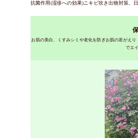
抗菌作用(湿疹への効果)ニキビ吹き出物対策。
お肌の美白、くすみシミや老化を防ぎお肌の若がえり ア
でエ