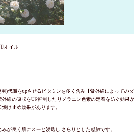
使用オイル
使用)代謝をupさせるビタミンを多く含み【紫外線によってのダ
紫外線の吸収をUP抑制したりメラニン色素の定着を防ぐ効果
日焼け止め効果があります。
じみが良く肌にスーと浸透し さらりとした感触です。