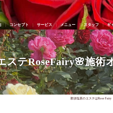
念
コンセプト
サービス
メニュー
スタッフ
ギ
ステRoseFairy🌸施
那須塩原のエステはRose Fairy