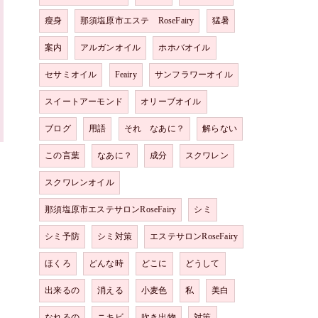
瘦身
那須塩原市エステ RoseFairy
猛暑
案内
アルガンオイル
ホホバオイル
セサミオイル
Feairy
サンフラワーオイル
スイートアーモンド
オリーブオイル
ブログ
用語
それ なあに？
解らない
この言葉
なあに？
成分
スクワレン
スクワレンオイル
那須塩原市エステサロンRoseFairy
シミ
シミ予防
シミ対策
エステサロンRoseFairy
ほくろ
どんな時
どこに
どうして
出来るの
消える
小麦色
私
美白
なれるの
ニキビ
吹き出物
対策