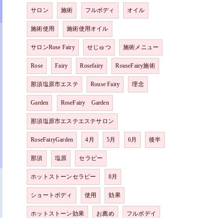
サロン
施術
フルボディ
オイル
施術使用
施術使用オイル
サロンRose Fairy
せじゅつ
施術メニュー
Rose
Fairy
Rosefairy
RouseFairy施術
那須塩原市エステ
Rouse Fairy
理念
Garden
RoseFairy Garden
那須塩原市エステエステサロン
RoseFairyGarden
4月
5月
6月
後半
那須
塩原
セラピー
ホットストーンセラピー
8月
ショートボディ
使用
効果
ホットストーン効果
お薦め
フルボデイ