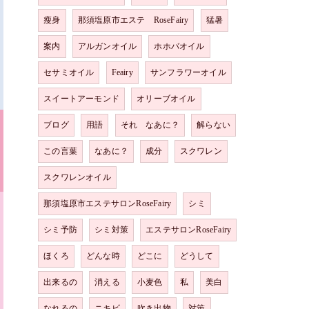
瘦身
那須塩原市エステ RoseFairy
猛暑
案内
アルガンオイル
ホホバオイル
セサミオイル
Feairy
サンフラワーオイル
スイートアーモンド
オリーブオイル
ブログ
用語
それ なあに？
解らない
この言葉
なあに？
成分
スクワレン
スクワレンオイル
那須塩原市エステサロンRoseFairy
シミ
シミ予防
シミ対策
エステサロンRoseFairy
ほくろ
どんな時
どこに
どうして
出来るの
消える
小麦色
私
美白
なれるの
ニキビ
吹き出物
対策