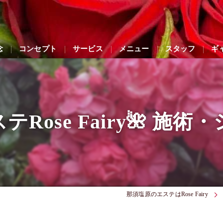
念
コンセプト
サービス
メニュー
スタッフ
ギ
Rose Fairy🌺 施
那須塩原のエステはRose Fairy