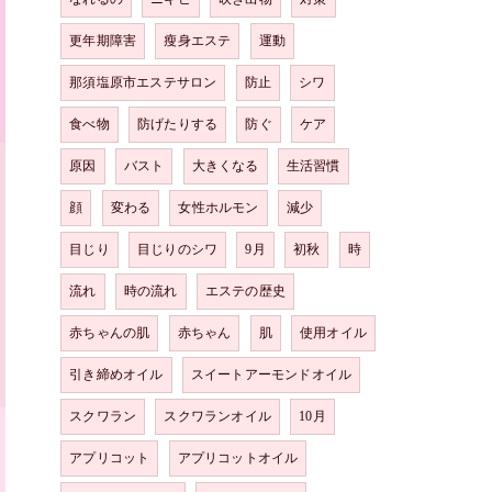
更年期障害
瘦身エステ
運動
那須塩原市エステサロン
防止
シワ
食べ物
防げたりする
防ぐ
ケア
原因
バスト
大きくなる
生活習慣
顔
変わる
女性ホルモン
減少
目じり
目じりのシワ
9月
初秋
時
流れ
時の流れ
エステの歴史
赤ちゃんの肌
赤ちゃん
肌
使用オイル
引き締めオイル
スイートアーモンドオイル
スクワラン
スクワランオイル
10月
アプリコット
アプリコットオイル