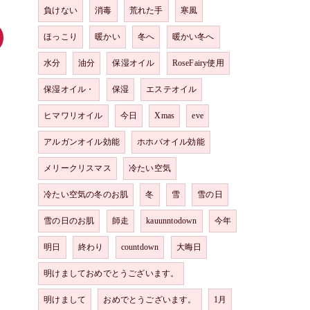
負けない
消毒
荒れた手
寒風
ほっこり
暖かい
冬へ
暖かい冬へ
水分
油分
保湿オイル
RoseFairy使用
保湿オイル・
保湿
エステオイル
ヒマワリオイル
今日
Xmas
eve
アルガンオイル効能
ホホバオイル効能
メリークリスマス
冷たい空気
冷たい空気の冬のお肌
冬
雪
雪の日
雪の日のお肌
師走
kauunntodown
今年
明日
終わり
countdown
大晦日
明けましておめでとうございます。
明けまして
おめでとうございます。
1月