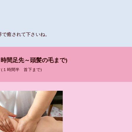
界で癒されて下さいね。
２時間足先～頭髪の毛まで)
ィ(１時間半 首下まで)