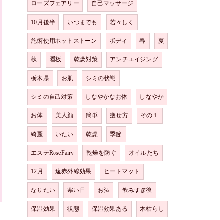
ローズフェアリー
自己マッサージ
10月後半
いつまでも
若々しく
施術使用ホットストーン
ボディ
春
夏
秋
看板
乾燥対策
アンチエイジング
栃木県
お肌
シミの状態
シミの自己対策
しなやかなお体
しなやか
お体
美人顔
簡単
瘦せ方
その１
綺麗
いたい
乾燥
季節
エステRoseFairy
乾燥を防ぐ
オイルたち
12月
遠赤外線効果
ヒートマット
なりたい
寒い日
お酒
飲みすぎ後
保湿効果
状態
保湿効果ある
木枯らし