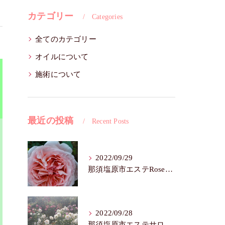
カテゴリー
Categories
全てのカテゴリー
オイルについて
施術について
最近の投稿
Recent Posts
2022/09/29
那須塩原市エステRoseFairy🌺シワ・たるみ
2022/09/28
那須塩原市エステサロンRose Fairy🌼色白は七難隠す