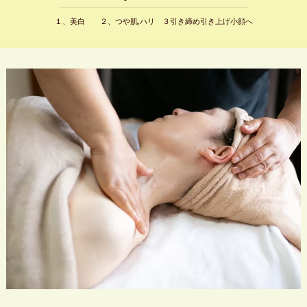
１、美白 ２、つや肌,ハリ ３引き締め引き上げ小顔へ