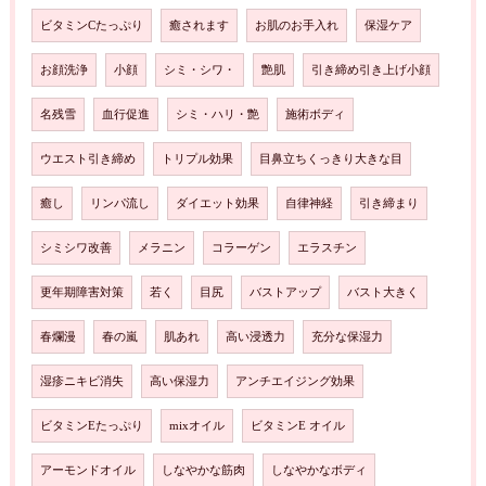
ビタミンCたっぷり
癒されます
お肌のお手入れ
保湿ケア
お顔洗浄
小顔
シミ・シワ・
艶肌
引き締め引き上げ小顔
名残雪
血行促進
シミ・ハリ・艶
施術ボディ
ウエスト引き締め
トリプル効果
目鼻立ちくっきり大きな目
癒し
リンパ流し
ダイエット効果
自律神経
引き締まり
シミシワ改善
メラニン
コラーゲン
エラスチン
更年期障害対策
若く
目尻
バストアップ
バスト大きく
春爛漫
春の嵐
肌あれ
高い浸透力
充分な保湿力
湿疹ニキビ消失
高い保湿力
アンチエイジング効果
ビタミンEたっぷり
mixオイル
ビタミンE オイル
アーモンドオイル
しなやかな筋肉
しなやかなボディ