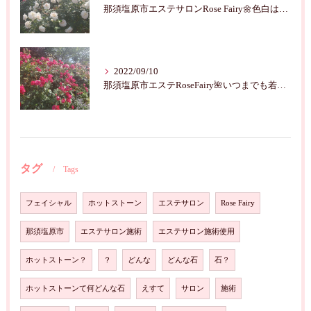
那須塩原市エステサロンRose Fairy🌼色白は七難隠す
2022/09/10
那須塩原市エステRoseFairy🌺いつまでも若々しく綺麗に💝
タグ
Tags
フェイシャル
ホットストーン
エステサロン
Rose Fairy
那須塩原市
エステサロン施術
エステサロン施術使用
ホットストーン？
？
どんな
どんな石
石？
ホットストーンて何どんな石
えすて
サロン
施術