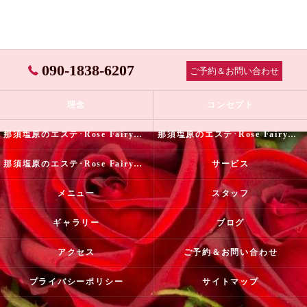
090-1838-6207
ご予約＆お問い合わせ
理念
コンセプト
那須塩原のエステ･Rose Fairyの口コミ情報
那須塩原のエステ･Rose Fairyの評判
那須塩原のエステ･Rose Fairyのお客様の声
サービス
メニュー
スタッフ
ギャラリー
ブログ
アクセス
ご予約＆お問い合わせ
プライバシーポリシー
サイトマップ