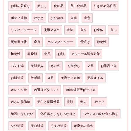
お肌の若返り
美しく
化粧品
美白化粧品
引き締め化粧品
ボディ施術
かかと
ひび割れ
立春
春色
リンパマッサージ
使用マスク
症状
寒さ
お身体
寒い
更年期症状
痩身
バレンタインデー
雪焼け
動物性
植物性
乾燥肌
北風
お顔
アルコール消毒対策
ハンド編
美肌美人
寒い冬
もう少し
２月
お風呂上り
お肌対策
敏感肌
３月
美容オイル達
美容オイル
オレイン酸
若返りビタミンE
100%純正天然オイル
若さの脂肪酸
美白と保湿効果
洗顔
春先
UVケア
綺麗になりたい
化粧落としをしっかりと
バランスの良い食べ物を
シワ対策
美白対策
くすみ対策
老廃物の排出