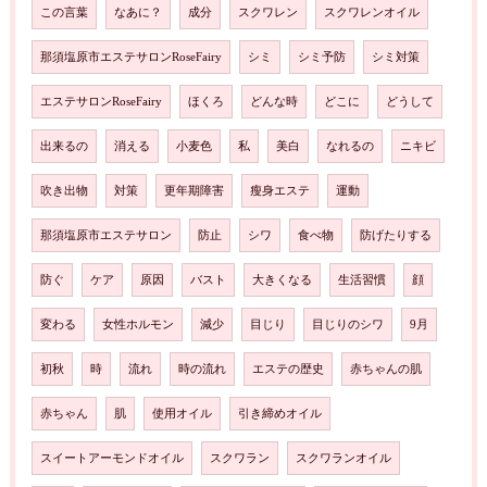
この言葉
なあに？
成分
スクワレン
スクワレンオイル
那須塩原市エステサロンRoseFairy
シミ
シミ予防
シミ対策
エステサロンRoseFairy
ほくろ
どんな時
どこに
どうして
出来るの
消える
小麦色
私
美白
なれるの
ニキビ
吹き出物
対策
更年期障害
瘦身エステ
運動
那須塩原市エステサロン
防止
シワ
食べ物
防げたりする
防ぐ
ケア
原因
バスト
大きくなる
生活習慣
顔
変わる
女性ホルモン
減少
目じり
目じりのシワ
9月
初秋
時
流れ
時の流れ
エステの歴史
赤ちゃんの肌
赤ちゃん
肌
使用オイル
引き締めオイル
スイートアーモンドオイル
スクワラン
スクワランオイル