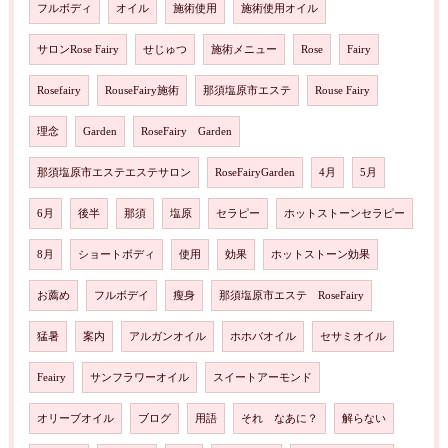
フルボディ
オイル
施術使用
施術使用オイル
サロンRose Fairy
せじゅつ
施術メニュー
Rose
Fairy
Rosefairy
RouseFairy施術
那須塩原市エステ
Rouse Fairy
理念
Garden
RoseFairy Garden
那須塩原市エステエステサロン
RoseFairyGarden
4月
5月
6月
後半
那須
塩原
セラピー
ホットストーンセラピー
8月
ショートボディ
使用
効果
ホットストーン効果
お薦め
フルボデイ
瘦身
那須塩原市エステ RoseFairy
猛暑
案内
アルガンオイル
ホホバオイル
セサミオイル
Feairy
サンフラワーオイル
スイートアーモンド
オリーブオイル
ブログ
用語
それ なあに？
解らない