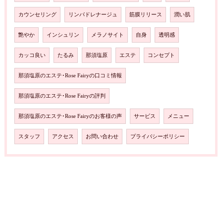
カウンセリング
リンパドレナージュ
筋膜リリース
潤い肌
艶やか
インシュリン
メラノサイト
自身
透明感
カッコ良い
たるみ
那須塩原
エステ
コンセプト
那須塩原のエステ･Rose Fairyの口コミ情報
那須塩原のエステ･Rose Fairyの評判
那須塩原のエステ･Rose Fairyのお客様の声
サービス
メニュー
スタッフ
アクセス
お問い合わせ
プライバシーポリシー