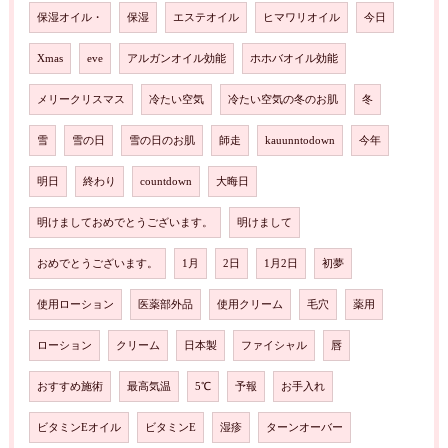
保湿オイル・
保湿
エステオイル
ヒマワリオイル
今日
Xmas
eve
アルガンオイル効能
ホホバオイル効能
メリークリスマス
冷たい空気
冷たい空気の冬のお肌
冬
雪
雪の日
雪の日のお肌
師走
kauunntodown
今年
明日
終わり
countdown
大晦日
明けましておめでとうございます。
明けまして
おめでとうございます。
1月
2日
1月2日
初夢
使用ローション
医薬部外品
使用クリーム
毛穴
薬用
ローション
クリーム
日本製
ファイシャル
唇
おすすめ施術
最高気温
5℃
予報
お手入れ
ビタミンEオイル
ビタミンE
湿疹
ターンオーバー