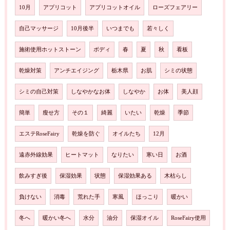
10月
アプリコット
アプリコットオイル
ローズフェアリー
自己マッサージ
10月後半
いつまでも
若々しく
施術使用ホットストーン
ボディ
春
夏
秋
看板
乾燥対策
アンチエイジング
栃木県
お肌
シミの状態
シミの自己対策
しなやかなお体
しなやか
お体
美人顔
簡単
瘦せ方
その１
綺麗
いたい
乾燥
季節
エステRoseFairy
乾燥を防ぐ
オイルたち
12月
遠赤外線効果
ヒートマット
なりたい
寒い日
お酒
飲みすぎ後
保湿効果
状態
保湿効果ある
木枯らし
負けない
消毒
荒れた手
寒風
ほっこり
暖かい
冬へ
暖かい冬へ
水分
油分
保湿オイル
RoseFairy使用