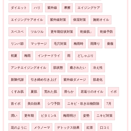
ダイエット
ハリ
紫外線
摩擦
エイジングケア
エイジングケアオイル
紫外線対策
保湿対策
施術オイル
スベスベ
ツルツル
更年期症状対策
乾燥肌」
乾燥予防
リンパ節
マッサージ
毛穴対策
梅雨時
雨降り
薔薇
初夏
梅雨
インナードライ
雨
どしゃぶり
アンチエイジングオイル
肌状態
癒されたい
冷え性
新陳代謝
引き締め引き上げ
紫外線ダメージ
肌老化
くすみ肌
夏肌
荒れた肌
滑らか
若返りのオイル
イボ
首イボ
美白効果
シワ予防
ニキビ・吹き出物防除
7月
潤い
更年期
ビタミンA
梅雨明け
姿勢
ニキビ対策
花のように
メラノーマ
デトックス効果
紅茶
口コミ