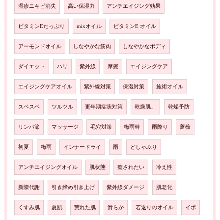
湿疹ニキビ消失
高い保湿力
アンチエイジング効果
ビタミンEたっぷり
mixオイル
ビタミンE オイル
アーモンドオイル
しなやかな筋肉
しなやかなボディ
ダイエット
ハリ
紫外線
摩擦
エイジングケア
エイジングケアオイル
紫外線対策
保湿対策
施術オイル
スベスベ
ツルツル
更年期症状対策
乾燥肌」
乾燥予防
リンパ節
マッサージ
毛穴対策
梅雨時
雨降り
薔薇
初夏
梅雨
インナードライ
雨
どしゃぶり
アンチエイジングオイル
肌状態
癒されたい
冷え性
新陳代謝
引き締め引き上げ
紫外線ダメージ
肌老化
くすみ肌
夏肌
荒れた肌
滑らか
若返りのオイル
イボ