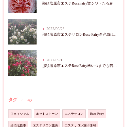
那須塩原市エステRoseFairy🌺シワ・たるみ
2022/09/28
那須塩原市エステサロンRose Fairy🌼色白は七難隠す
2022/09/10
那須塩原市エステRoseFairy🌺いつまでも若々しく綺麗に💝
タグ
Tags
フェイシャル
ホットストーン
エステサロン
Rose Fairy
那須塩原市
エステサロン施術
エステサロン施術使用