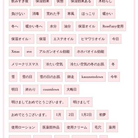
飲みすぎ後
保湿効果
状態
保湿効果ある
木枯らし
負けない
消毒
荒れた手
寒風
ほっこり
暖かい
冬へ
暖かい冬へ
水分
油分
保湿オイル
RoseFairy使用
保湿オイル・
保湿
エステオイル
ヒマワリオイル
今日
Xmas
eve
アルガンオイル効能
ホホバオイル効能
メリークリスマス
冷たい空気
冷たい空気の冬のお肌
冬
雪
雪の日
雪の日のお肌
師走
kauunntodown
今年
明日
終わり
countdown
大晦日
明けましておめでとうございます。
明けまして
おめでとうございます。
1月
2日
1月2日
初夢
使用ローション
医薬部外品
使用クリーム
毛穴
薬用