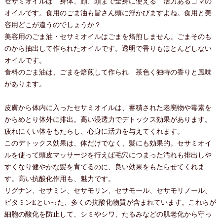
セサミオイルは 身体、顔、頭まで全身に使える 活力あるゴマの
オイルです。食用のごま油も皆さん頭に浮かびますよね。食用と美
容用どこが違うのでしょうか？
美容用のごま油・セサミオイルはごまを焙煎しません。ごまそのも
のから抽出して作られたオイルです。透明で香りもほとんどしない
オイルです。
食料のごま油は、ごまを焙煎して作られ 茶色く独特の香りと風味
があります。
皮膚から体内に入ったセサミオイルは、蓄積された老廃物や毒素を
からめとり体外に排出。高い浸透力でデトックス効果があります。
疲れにくい体をもたらし、心身に活力を与えてくれます。
このデトックス効果は、体だけでなく、髪にも効果的。セサミオイ
ルを使って頭皮マッサージを行えば毛穴につまった汚れも排出しや
すくなり健やかな髪を育てるのに、良い効果をもたらせてくれま
す。高い抗酸化作用も、魅力です。
リグナン、セサミン、セサモリン、セサモール、セサモリノール、
ビタミンEといった、多くの抗酸化物質が含まれています。これらが
細胞の酸化を防止して、シミやシワ、たるみなどの肌老化から守っ