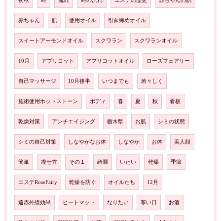
初秋
時
流れ
時の流れ
エステの歴史
赤ちゃんの肌
赤ちゃん
肌
使用オイル
引き締めオイル
スイートアーモンドオイル
スクワラン
スクワランオイル
10月
アプリコット
アプリコットオイル
ローズフェアリー
自己マッサージ
10月後半
いつまでも
若々しく
施術使用ホットストーン
ボディ
春
夏
秋
看板
乾燥対策
アンチエイジング
栃木県
お肌
シミの状態
シミの自己対策
しなやかなお体
しなやか
お体
美人顔
簡単
瘦せ方
その１
綺麗
いたい
乾燥
季節
エステRoseFairy
乾燥を防ぐ
オイルたち
12月
遠赤外線効果
ヒートマット
なりたい
寒い日
お酒