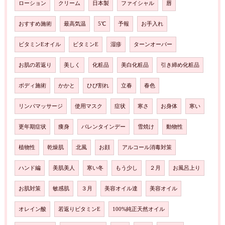
ローション
クリーム
日本製
ファイシャル
唇
おすすめ施術
最高気温
5℃
予報
お手入れ
ビタミンEオイル
ビタミンE
湿疹
ターンオーバー
お肌の若返り
美しく
化粧品
美白化粧品
引き締め化粧品
ボディ施術
かかと
ひび割れ
立春
春色
リンパマッサージ
使用マスク
症状
寒さ
お身体
寒い
更年期症状
痩身
バレンタインデー
雪焼け
動物性
植物性
乾燥肌
北風
お顔
アルコール消毒対策
ハンド編
美肌美人
寒い冬
もう少し
２月
お風呂上り
お肌対策
敏感肌
３月
美容オイル達
美容オイル
オレイン酸
若返りビタミンE
100%純正天然オイル