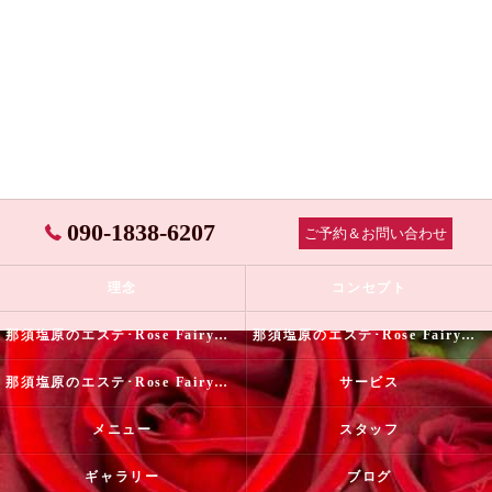
090-1838-6207
ご予約＆お問い合わせ
理念
コンセプト
那須塩原のエステ･Rose Fairyの口コミ情報
那須塩原のエステ･Rose Fairyの評判
那須塩原のエステ･Rose Fairyのお客様の声
サービス
メニュー
スタッフ
ギャラリー
ブログ