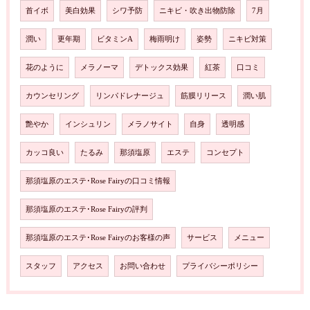
首イボ
美白効果
シワ予防
ニキビ・吹き出物防除
7月
潤い
更年期
ビタミンA
梅雨明け
姿勢
ニキビ対策
花のように
メラノーマ
デトックス効果
紅茶
口コミ
カウンセリング
リンパドレナージュ
筋膜リリース
潤い肌
艶やか
インシュリン
メラノサイト
自身
透明感
カッコ良い
たるみ
那須塩原
エステ
コンセプト
那須塩原のエステ･Rose Fairyの口コミ情報
那須塩原のエステ･Rose Fairyの評判
那須塩原のエステ･Rose Fairyのお客様の声
サービス
メニュー
スタッフ
アクセス
お問い合わせ
プライバシーポリシー