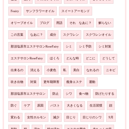
Feairy
サンフラワーオイル
スイートアーモンド
オリーブオイル
ブログ
用語
それ なあに？
解らない
この言葉
なあに？
成分
スクワレン
スクワレンオイル
那須塩原市エステサロンRoseFairy
シミ
シミ予防
シミ対策
エステサロンRoseFairy
ほくろ
どんな時
どこに
どうして
出来るの
消える
小麦色
私
美白
なれるの
ニキビ
吹き出物
対策
更年期障害
瘦身エステ
運動
那須塩原市エステサロン
防止
シワ
食べ物
防げたりする
防ぐ
ケア
原因
バスト
大きくなる
生活習慣
顔
変わる
女性ホルモン
減少
目じり
目じりのシワ
9月