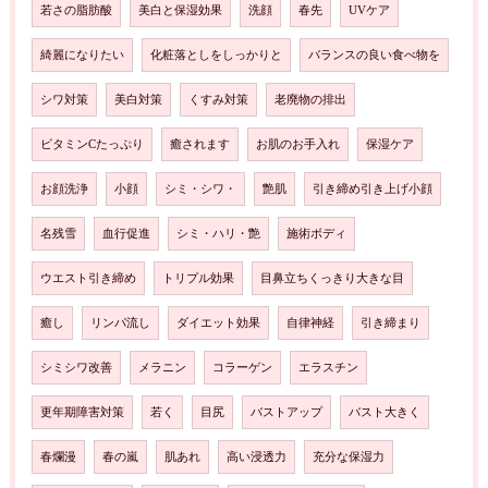
若さの脂肪酸
美白と保湿効果
洗顔
春先
UVケア
綺麗になりたい
化粧落としをしっかりと
バランスの良い食べ物を
シワ対策
美白対策
くすみ対策
老廃物の排出
ビタミンCたっぷり
癒されます
お肌のお手入れ
保湿ケア
お顔洗浄
小顔
シミ・シワ・
艶肌
引き締め引き上げ小顔
名残雪
血行促進
シミ・ハリ・艶
施術ボディ
ウエスト引き締め
トリプル効果
目鼻立ちくっきり大きな目
癒し
リンパ流し
ダイエット効果
自律神経
引き締まり
シミシワ改善
メラニン
コラーゲン
エラスチン
更年期障害対策
若く
目尻
バストアップ
バスト大きく
春爛漫
春の嵐
肌あれ
高い浸透力
充分な保湿力