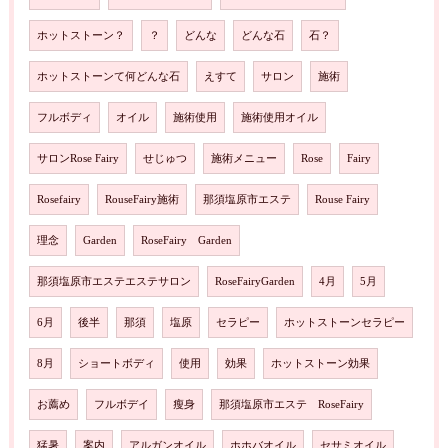
ホットストーン？
？
どんな
どんな石
石？
ホットストーンて何どんな石
えすて
サロン
施術
フルボディ
オイル
施術使用
施術使用オイル
サロンRose Fairy
せじゅつ
施術メニュー
Rose
Fairy
Rosefairy
RouseFairy施術
那須塩原市エステ
Rouse Fairy
理念
Garden
RoseFairy Garden
那須塩原市エステエステサロン
RoseFairyGarden
4月
5月
6月
後半
那須
塩原
セラピー
ホットストーンセラピー
8月
ショートボディ
使用
効果
ホットストーン効果
お薦め
フルボデイ
瘦身
那須塩原市エステ RoseFairy
猛暑
案内
アルガンオイル
ホホバオイル
セサミオイル