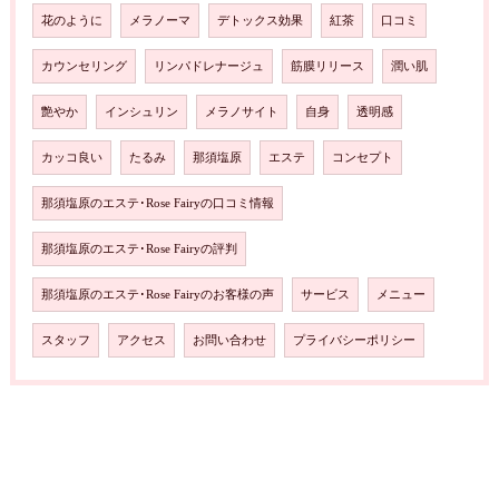
花のように
メラノーマ
デトックス効果
紅茶
口コミ
カウンセリング
リンパドレナージュ
筋膜リリース
潤い肌
艶やか
インシュリン
メラノサイト
自身
透明感
カッコ良い
たるみ
那須塩原
エステ
コンセプト
那須塩原のエステ･Rose Fairyの口コミ情報
那須塩原のエステ･Rose Fairyの評判
那須塩原のエステ･Rose Fairyのお客様の声
サービス
メニュー
スタッフ
アクセス
お問い合わせ
プライバシーポリシー