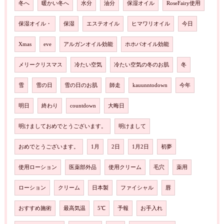
冬へ
暖かい冬へ
水分
油分
保湿オイル
RoseFairy使用
保湿オイル・
保湿
エステオイル
ヒマワリオイル
今日
Xmas
eve
アルガンオイル効能
ホホバオイル効能
メリークリスマス
冷たい空気
冷たい空気の冬のお肌
冬
雪
雪の日
雪の日のお肌
師走
kauunntodown
今年
明日
終わり
countdown
大晦日
明けましておめでとうございます。
明けまして
おめでとうございます。
1月
2日
1月2日
初夢
使用ローション
医薬部外品
使用クリーム
毛穴
薬用
ローション
クリーム
日本製
ファイシャル
唇
おすすめ施術
最高気温
5℃
予報
お手入れ