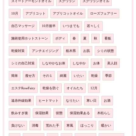
スイートアーモンドオイル
スクワラン
スクワランオイル
10月
アプリコット
アプリコットオイル
ローズフェアリー
自己マッサージ
10月後半
いつまでも
若々しく
施術使用ホットストーン
ボディ
春
夏
秋
看板
乾燥対策
アンチエイジング
栃木県
お肌
シミの状態
シミの自己対策
しなやかなお体
しなやか
お体
美人顔
簡単
瘦せ方
その１
綺麗
いたい
乾燥
季節
エステRoseFairy
乾燥を防ぐ
オイルたち
12月
遠赤外線効果
ヒートマット
なりたい
寒い日
お酒
飲みすぎ後
保湿効果
状態
保湿効果ある
木枯らし
負けない
消毒
荒れた手
寒風
ほっこり
暖かい