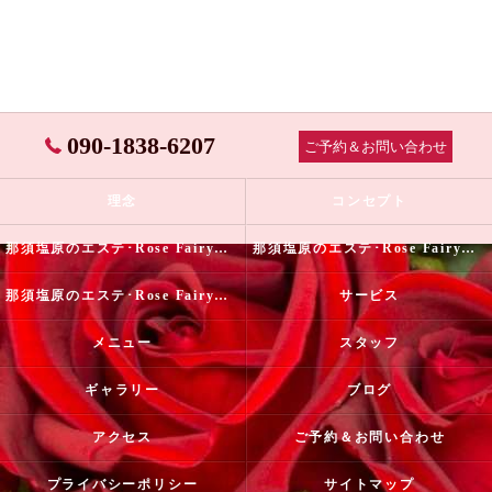
090-1838-6207
ご予約＆お問い合わせ
理念
コンセプト
那須塩原のエステ･Rose Fairyの口コミ情報
那須塩原のエステ･Rose Fairyの評判
那須塩原のエステ･Rose Fairyのお客様の声
サービス
メニュー
スタッフ
ギャラリー
ブログ
アクセス
ご予約＆お問い合わせ
プライバシーポリシー
サイトマップ