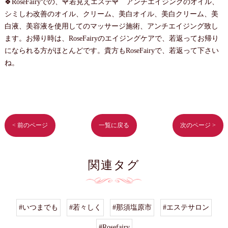
🍀RoseFairyでの、🌹若見えエステ🌹 アンチエイジングのオイル、
シミしわ改善のオイル、クリーム、美白オイル、美白クリーム、美
白液、美容液を使用してのマッサージ施術、アンチエイジング致し
ます。お帰り時は、RoseFairyのエイジングケアで、若返ってお帰り
になられる方がほとんどです。貴方もRoseFairyで、若返って下さい
ね。
< 前のページ
一覧に戻る
次のページ >
関連タグ
#いつまでも
#若々しく
#那須塩原市
#エステサロン
#Rosefairy