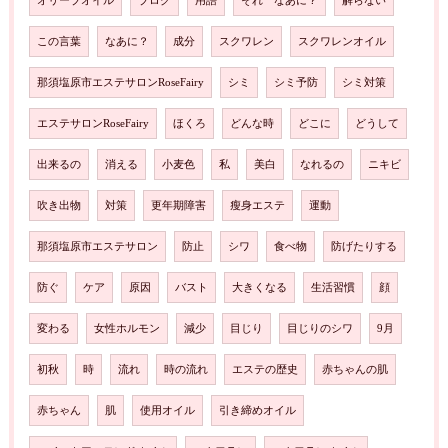
オリーブオイル
ブログ
用語
それ なあに？
解らない
この言葉
なあに？
成分
スクワレン
スクワレンオイル
那須塩原市エステサロンRoseFairy
シミ
シミ予防
シミ対策
エステサロンRoseFairy
ほくろ
どんな時
どこに
どうして
出来るの
消える
小麦色
私
美白
なれるの
ニキビ
吹き出物
対策
更年期障害
瘦身エステ
運動
那須塩原市エステサロン
防止
シワ
食べ物
防げたりする
防ぐ
ケア
原因
バスト
大きくなる
生活習慣
顔
変わる
女性ホルモン
減少
目じり
目じりのシワ
9月
初秋
時
流れ
時の流れ
エステの歴史
赤ちゃんの肌
赤ちゃん
肌
使用オイル
引き締めオイル