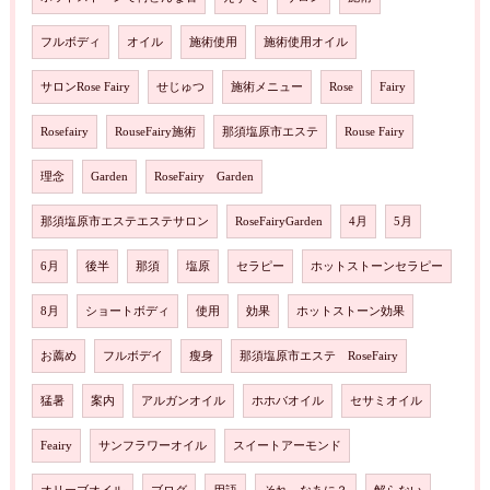
フルボディ
オイル
施術使用
施術使用オイル
サロンRose Fairy
せじゅつ
施術メニュー
Rose
Fairy
Rosefairy
RouseFairy施術
那須塩原市エステ
Rouse Fairy
理念
Garden
RoseFairy Garden
那須塩原市エステエステサロン
RoseFairyGarden
4月
5月
6月
後半
那須
塩原
セラピー
ホットストーンセラピー
8月
ショートボディ
使用
効果
ホットストーン効果
お薦め
フルボデイ
瘦身
那須塩原市エステ RoseFairy
猛暑
案内
アルガンオイル
ホホバオイル
セサミオイル
Feairy
サンフラワーオイル
スイートアーモンド