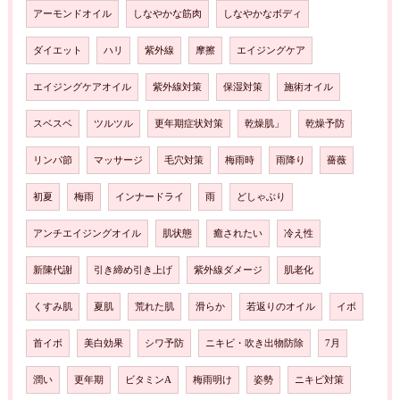
アーモンドオイル
しなやかな筋肉
しなやかなボディ
ダイエット
ハリ
紫外線
摩擦
エイジングケア
エイジングケアオイル
紫外線対策
保湿対策
施術オイル
スベスベ
ツルツル
更年期症状対策
乾燥肌」
乾燥予防
リンパ節
マッサージ
毛穴対策
梅雨時
雨降り
薔薇
初夏
梅雨
インナードライ
雨
どしゃぶり
アンチエイジングオイル
肌状態
癒されたい
冷え性
新陳代謝
引き締め引き上げ
紫外線ダメージ
肌老化
くすみ肌
夏肌
荒れた肌
滑らか
若返りのオイル
イボ
首イボ
美白効果
シワ予防
ニキビ・吹き出物防除
7月
潤い
更年期
ビタミンA
梅雨明け
姿勢
ニキビ対策