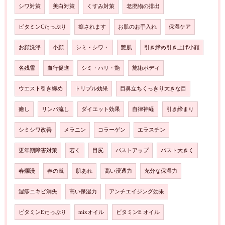
シワ対策
美白対策
くすみ対策
老廃物の排出
ビタミンCたっぷり
癒されます
お肌のお手入れ
保湿ケア
お顔洗浄
小顔
シミ・シワ・
艶肌
引き締め引き上げ小顔
名残雪
血行促進
シミ・ハリ・艶
施術ボディ
ウエスト引き締め
トリプル効果
目鼻立ちくっきり大きな目
癒し
リンパ流し
ダイエット効果
自律神経
引き締まり
シミシワ改善
メラニン
コラーゲン
エラスチン
更年期障害対策
若く
目尻
バストアップ
バスト大きく
春爛漫
春の嵐
肌あれ
高い浸透力
充分な保湿力
湿疹ニキビ消失
高い保湿力
アンチエイジング効果
ビタミンEたっぷり
mixオイル
ビタミンE オイル