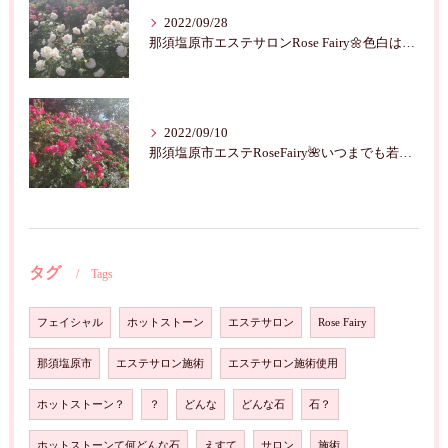
2022/09/28
那須塩原市エステサロンRose Fairy🌼色白は七難隠す
2022/09/10
那須塩原市エステRoseFairy🌺いつまでも若々しく綺麗に💝
タグ
Tags
フェイシャル
ホットストーン
エステサロン
Rose Fairy
那須塩原市
エステサロン施術
エステサロン施術使用
ホットストーン？
？
どんな
どんな石
石？
ホットストーンて何どんな石
えすて
サロン
施術