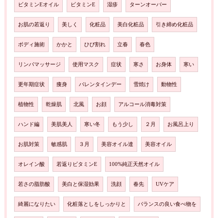
ビタミンEオイル
ビタミンE
湿疹
ターンオーバー
お肌の若返り
美しく
化粧品
美白化粧品
引き締め化粧品
ボディ施術
かかと
ひび割れ
立春
春色
リンパマッサージ
使用マスク
症状
寒さ
お身体
寒い
更年期症状
痩身
バレンタインデー
雪焼け
動物性
植物性
乾燥肌
北風
お顔
アルコール消毒対策
ハンド編
美肌美人
寒い冬
もう少し
２月
お風呂上り
お肌対策
敏感肌
３月
美容オイル達
美容オイル
オレイン酸
若返りビタミンE
100%純正天然オイル
若さの脂肪酸
美白と保湿効果
洗顔
春先
UVケア
綺麗になりたい
化粧落としをしっかりと
バランスの良い食べ物を