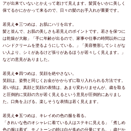
アが出来ていないとかえって老けて見えます。髪質をいかに美しく
保てるかにかかって来るので、日々の髪のお手入れが重要です。
若見え🍀三つめは、お肌にハリを出す。
髪と並んで、お肌の美しさも若見えのポイントです。若さを保つに
は乾燥が大敵」「手に年齢が出るので、家事や仕事の時間以外には
ハンドクリームを塗るようにしている。」「美容整形してシミがな
い人より、シミがあるけど張りがあるほうが若々しく見えます。」
などの意見がありました。
若見え🍀四つめは、笑顔を絶やさない。
笑顔は、姿勢と同じくお金がかからずに取り入れられる方法です。
若い頃は、真顔と笑顔の表情は、あまり変わりませんが、歳を取る
と圧倒的に笑顔の方が若く見えるという意見が圧倒的にありまし
た。口角を上げる。楽しそうな表情は若く見えます。
若見え🍀五つめは、キレイめの色の服を着る。
「きれいな色のオシャレに着ている人はステキに見える」「煮しめ
色の服は着ず、モノトーンの時は白が多めの分量にする。」歳だか