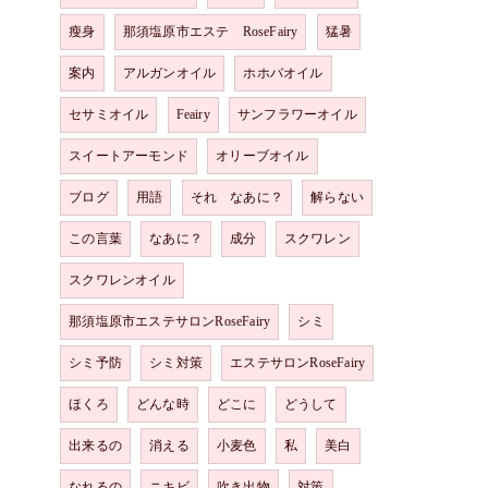
瘦身
那須塩原市エステ RoseFairy
猛暑
案内
アルガンオイル
ホホバオイル
セサミオイル
Feairy
サンフラワーオイル
スイートアーモンド
オリーブオイル
ブログ
用語
それ なあに？
解らない
この言葉
なあに？
成分
スクワレン
スクワレンオイル
那須塩原市エステサロンRoseFairy
シミ
シミ予防
シミ対策
エステサロンRoseFairy
ほくろ
どんな時
どこに
どうして
出来るの
消える
小麦色
私
美白
なれるの
ニキビ
吹き出物
対策