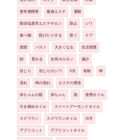
更年期障害
瘦身エステ
運動
那須塩原市エステサロン
防止
シワ
食べ物
防げたりする
防ぐ
ケア
原因
バスト
大きくなる
生活習慣
顔
変わる
女性ホルモン
減少
目じり
目じりのシワ
9月
初秋
時
流れ
時の流れ
エステの歴史
赤ちゃんの肌
赤ちゃん
肌
使用オイル
引き締めオイル
スイートアーモンドオイル
スクワラン
スクワランオイル
10月
アプリコット
アプリコットオイル