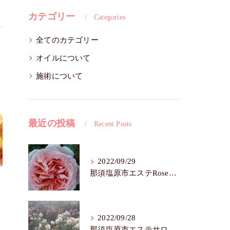
カテゴリー
Categories
全てのカテゴリー
オイルについて
施術について
最近の投稿
Recent Posts
2022/09/29
那須塩原市エステRoseFairy🌺シワ・たるみ
2022/09/28
那須塩原市エステサロンRose Fairy🌼色白は七難隠す