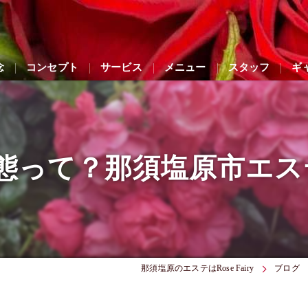
念
コンセプト
サービス
メニュー
スタッフ
ギ
って？那須塩原市エステサロ
那須塩原のエステはRose Fairy
ブログ