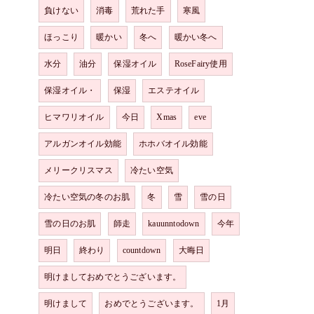
負けない
消毒
荒れた手
寒風
ほっこり
暖かい
冬へ
暖かい冬へ
水分
油分
保湿オイル
RoseFairy使用
保湿オイル・
保湿
エステオイル
ヒマワリオイル
今日
Xmas
eve
アルガンオイル効能
ホホバオイル効能
メリークリスマス
冷たい空気
冷たい空気の冬のお肌
冬
雪
雪の日
雪の日のお肌
師走
kauunntodown
今年
明日
終わり
countdown
大晦日
明けましておめでとうございます。
明けまして
おめでとうございます。
1月