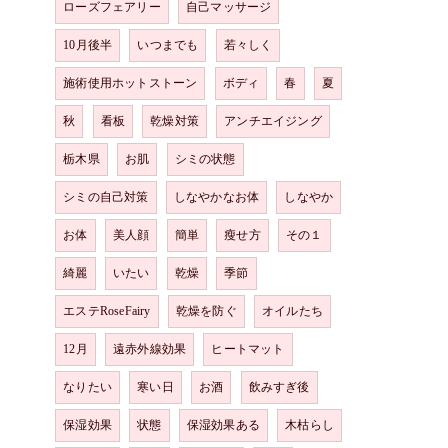
ローズフェアリー
自己マッサージ
10月後半
いつまでも
若々しく
施術使用ホットストーン
ボディ
春
夏
秋
看板
乾燥対策
アンチエイジング
栃木県
お肌
シミの状態
シミの自己対策
しなやかなお体
しなやか
お体
美人顔
簡単
瘦せ方
その１
綺麗
いたい
乾燥
季節
エステRoseFairy
乾燥を防ぐ
オイルたち
12月
遠赤外線効果
ヒートマット
なりたい
寒い日
お酒
飲みすぎ後
保湿効果
状態
保湿効果ある
木枯らし