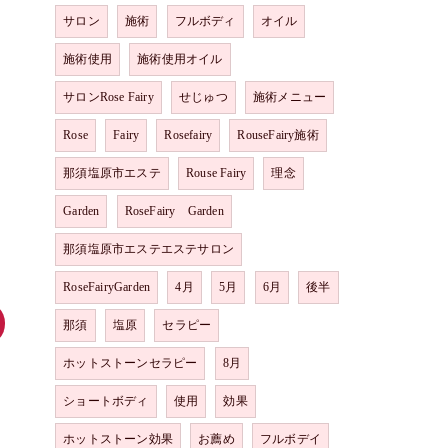
サロン
施術
フルボディ
オイル
施術使用
施術使用オイル
サロンRose Fairy
せじゅつ
施術メニュー
Rose
Fairy
Rosefairy
RouseFairy施術
那須塩原市エステ
Rouse Fairy
理念
Garden
RoseFairy Garden
那須塩原市エステエステサロン
RoseFairyGarden
4月
5月
6月
後半
那須
塩原
セラピー
ホットストーンセラピー
8月
ショートボディ
使用
効果
ホットストーン効果
お薦め
フルボデイ