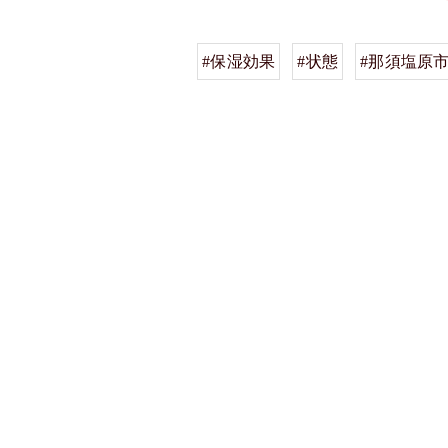
#保湿効果
#状態
#那須塩原