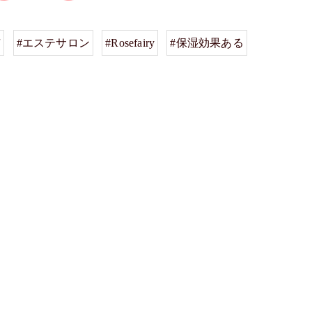
市
#エステサロン
#Rosefairy
#保湿効果ある