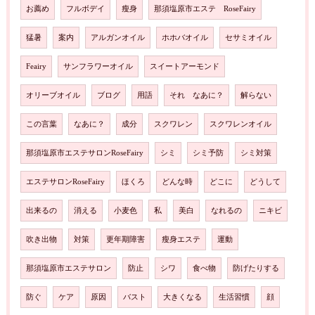
お薦め
フルボデイ
瘦身
那須塩原市エステ RoseFairy
猛暑
案内
アルガンオイル
ホホバオイル
セサミオイル
Feairy
サンフラワーオイル
スイートアーモンド
オリーブオイル
ブログ
用語
それ なあに？
解らない
この言葉
なあに？
成分
スクワレン
スクワレンオイル
那須塩原市エステサロンRoseFairy
シミ
シミ予防
シミ対策
エステサロンRoseFairy
ほくろ
どんな時
どこに
どうして
出来るの
消える
小麦色
私
美白
なれるの
ニキビ
吹き出物
対策
更年期障害
瘦身エステ
運動
那須塩原市エステサロン
防止
シワ
食べ物
防げたりする
防ぐ
ケア
原因
バスト
大きくなる
生活習慣
顔