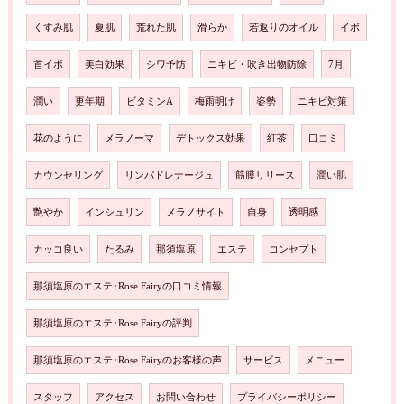
くすみ肌
夏肌
荒れた肌
滑らか
若返りのオイル
イボ
首イボ
美白効果
シワ予防
ニキビ・吹き出物防除
7月
潤い
更年期
ビタミンA
梅雨明け
姿勢
ニキビ対策
花のように
メラノーマ
デトックス効果
紅茶
口コミ
カウンセリング
リンパドレナージュ
筋膜リリース
潤い肌
艶やか
インシュリン
メラノサイト
自身
透明感
カッコ良い
たるみ
那須塩原
エステ
コンセプト
那須塩原のエステ･Rose Fairyの口コミ情報
那須塩原のエステ･Rose Fairyの評判
那須塩原のエステ･Rose Fairyのお客様の声
サービス
メニュー
スタッフ
アクセス
お問い合わせ
プライバシーポリシー