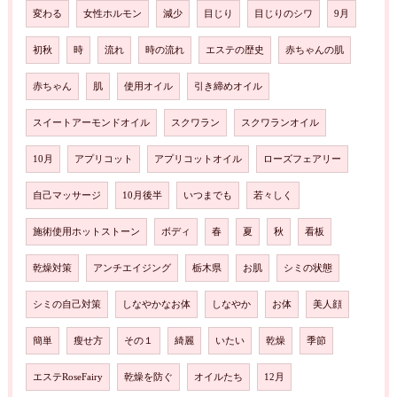
変わる
女性ホルモン
減少
目じり
目じりのシワ
9月
初秋
時
流れ
時の流れ
エステの歴史
赤ちゃんの肌
赤ちゃん
肌
使用オイル
引き締めオイル
スイートアーモンドオイル
スクワラン
スクワランオイル
10月
アプリコット
アプリコットオイル
ローズフェアリー
自己マッサージ
10月後半
いつまでも
若々しく
施術使用ホットストーン
ボディ
春
夏
秋
看板
乾燥対策
アンチエイジング
栃木県
お肌
シミの状態
シミの自己対策
しなやかなお体
しなやか
お体
美人顔
簡単
瘦せ方
その１
綺麗
いたい
乾燥
季節
エステRoseFairy
乾燥を防ぐ
オイルたち
12月