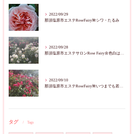
2022/09/29
那須塩原市エステRoseFairy🌺シワ・たるみ
2022/09/28
那須塩原市エステサロンRose Fairy🌼色白は七難隠す
2022/09/10
那須塩原市エステRoseFairy🌺いつまでも若々しく綺麗に💝
タグ
Tags