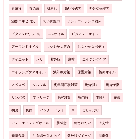
春爛漫
春の嵐
肌あれ
高い浸透力
充分な保湿力
湿疹ニキビ消失
高い保湿力
アンチエイジング効果
ビタミンEたっぷり
mixオイル
ビタミンE オイル
アーモンドオイル
しなやかな筋肉
しなやかなボディ
ダイエット
ハリ
紫外線
摩擦
エイジングケア
エイジングケアオイル
紫外線対策
保湿対策
施術オイル
スベスベ
ツルツル
更年期症状対策
乾燥肌」
乾燥予防
リンパ節
マッサージ
毛穴対策
梅雨時
雨降り
薔薇
初夏
梅雨
インナードライ
雨
どしゃぶり
アンチエイジングオイル
肌状態
癒されたい
冷え性
新陳代謝
引き締め引き上げ
紫外線ダメージ
肌老化