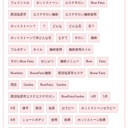
フェイシャル
ホットストーン
エステサロン
Rose Fairy
那須塩原市
エステサロン施術
エステサロン施術使用
ホットストーン？
？
どんな
どんな石
石？
ホットストーンて何どんな石
えすて
サロン
施術
フルボディ
オイル
施術使用
施術使用オイル
サロンRose Fairy
せじゅつ
施術メニュー
Rose
Fairy
Rosefairy
RouseFairy施術
那須塩原市エステ
Rouse Fairy
理念
Garden
RoseFairy Garden
那須塩原市エステエステサロン
RoseFairyGarden
4月
5月
6月
後半
那須
塩原
セラピー
ホットストーンセラピー
8月
ショートボディ
使用
効果
ホットストーン効果