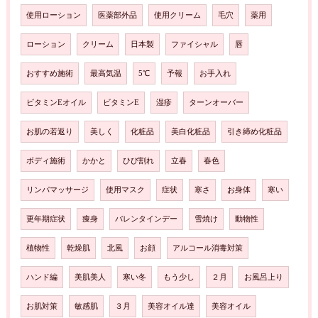
使用ローション
医薬部外品
使用クリーム
毛穴
薬用
ローション
クリーム
日本製
ファイシャル
唇
おすすめ施術
最高気温
5℃
予報
お手入れ
ビタミンEオイル
ビタミンE
湿疹
ターンオーバー
お肌の若返り
美しく
化粧品
美白化粧品
引き締め化粧品
ボディ施術
かかと
ひび割れ
立春
春色
リンパマッサージ
使用マスク
症状
寒さ
お身体
寒い
更年期症状
痩身
バレンタインデー
雪焼け
動物性
植物性
乾燥肌
北風
お顔
アルコール消毒対策
ハンド編
美肌美人
寒い冬
もう少し
２月
お風呂上り
お肌対策
敏感肌
３月
美容オイル達
美容オイル