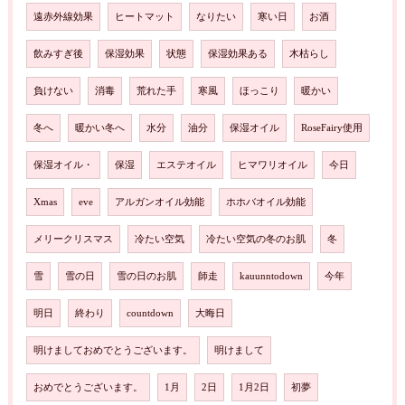
遠赤外線効果
ヒートマット
なりたい
寒い日
お酒
飲みすぎ後
保湿効果
状態
保湿効果ある
木枯らし
負けない
消毒
荒れた手
寒風
ほっこり
暖かい
冬へ
暖かい冬へ
水分
油分
保湿オイル
RoseFairy使用
保湿オイル・
保湿
エステオイル
ヒマワリオイル
今日
Xmas
eve
アルガンオイル効能
ホホバオイル効能
メリークリスマス
冷たい空気
冷たい空気の冬のお肌
冬
雪
雪の日
雪の日のお肌
師走
kauunntodown
今年
明日
終わり
countdown
大晦日
明けましておめでとうございます。
明けまして
おめでとうございます。
1月
2日
1月2日
初夢