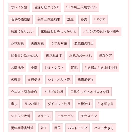
オレイン酸
若返りビタミンE
100%純正天然オイル
若さの脂肪酸
美白と保湿効果
洗顔
春先
UVケア
綺麗になりたい
化粧落としをしっかりと
バランスの良い食べ物を
シワ対策
美白対策
くすみ対策
老廃物の排出
ビタミンCたっぷり
癒されます
お肌のお手入れ
保湿ケア
お顔洗浄
小顔
シミ・シワ・
艶肌
引き締め引き上げ小顔
名残雪
血行促進
シミ・ハリ・艶
施術ボディ
ウエスト引き締め
トリプル効果
目鼻立ちくっきり大きな目
癒し
リンパ流し
ダイエット効果
自律神経
引き締まり
シミシワ改善
メラニン
コラーゲン
エラスチン
更年期障害対策
若く
目尻
バストアップ
バスト大きく