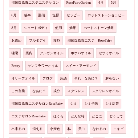
那須塩原市エステエステサロン
RoseFairyGarden
4月
5月
6月
後半
那須
塩原
セラピー
ホットストーンセラピー
8月
ショートボディ
使用
効果
ホットストーン効果
お薦め
フルボデイ
瘦身
那須塩原市エステ RoseFairy
猛暑
案内
アルガンオイル
ホホバオイル
セサミオイル
Feairy
サンフラワーオイル
スイートアーモンド
オリーブオイル
ブログ
用語
それ なあに？
解らない
この言葉
なあに？
成分
スクワレン
スクワレンオイル
那須塩原市エステサロンRoseFairy
シミ
シミ予防
シミ対策
エステサロンRoseFairy
ほくろ
どんな時
どこに
どうして
出来るの
消える
小麦色
私
美白
なれるの
ニキビ