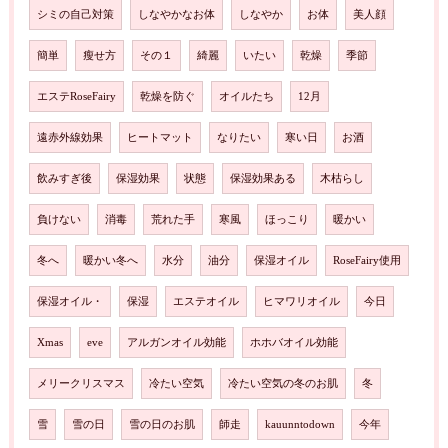
シミの自己対策
しなやかなお体
しなやか
お体
美人顔
簡単
瘦せ方
その１
綺麗
いたい
乾燥
季節
エステRoseFairy
乾燥を防ぐ
オイルたち
12月
遠赤外線効果
ヒートマット
なりたい
寒い日
お酒
飲みすぎ後
保湿効果
状態
保湿効果ある
木枯らし
負けない
消毒
荒れた手
寒風
ほっこり
暖かい
冬へ
暖かい冬へ
水分
油分
保湿オイル
RoseFairy使用
保湿オイル・
保湿
エステオイル
ヒマワリオイル
今日
Xmas
eve
アルガンオイル効能
ホホバオイル効能
メリークリスマス
冷たい空気
冷たい空気の冬のお肌
冬
雪
雪の日
雪の日のお肌
師走
kauunntodown
今年