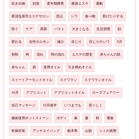
吹き出物
対策
更年期障害
瘦身エステ
運動
那須塩原市エステサロン
防止
シワ
食べ物
防げたりする
防ぐ
ケア
原因
バスト
大きくなる
生活習慣
顔
変わる
女性ホルモン
減少
目じり
目じりのシワ
9月
初秋
時
流れ
時の流れ
エステの歴史
赤ちゃんの肌
赤ちゃん
肌
使用オイル
引き締めオイル
スイートアーモンドオイル
スクワラン
スクワランオイル
10月
アプリコット
アプリコットオイル
ローズフェアリー
自己マッサージ
10月後半
いつまでも
若々しく
施術使用ホットストーン
ボディ
春
夏
秋
看板
乾燥対策
アンチエイジング
栃木県
お肌
シミの状態