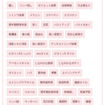
癒し
リンパ流し
ダイエット効果
自律神経
引き締まり
シミシワ改善
メラニン
コラーゲン
エラスチン
更年期障害対策
若く
目尻
バストアップ
バスト大きく
春爛漫
春の嵐
肌あれ
高い浸透力
充分な保湿力
湿疹ニキビ消失
高い保湿力
アンチエイジング効果
ビタミンEたっぷり
mixオイル
ビタミンE オイル
アーモンドオイル
しなやかな筋肉
しなやかなボディ
ダイエット
ハリ
紫外線
摩擦
エイジングケア
エイジングケアオイル
紫外線対策
保湿対策
施術オイル
スベスベ
ツルツル
更年期症状対策
乾燥肌」
乾燥予防
リンパ節
マッサージ
毛穴対策
梅雨時
雨降り
薔薇