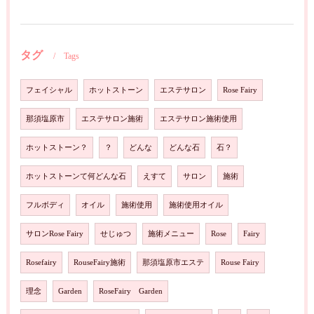
タグ
Tags
フェイシャル
ホットストーン
エステサロン
Rose Fairy
那須塩原市
エステサロン施術
エステサロン施術使用
ホットストーン？
？
どんな
どんな石
石？
ホットストーンて何どんな石
えすて
サロン
施術
フルボディ
オイル
施術使用
施術使用オイル
サロンRose Fairy
せじゅつ
施術メニュー
Rose
Fairy
Rosefairy
RouseFairy施術
那須塩原市エステ
Rouse Fairy
理念
Garden
RoseFairy Garden