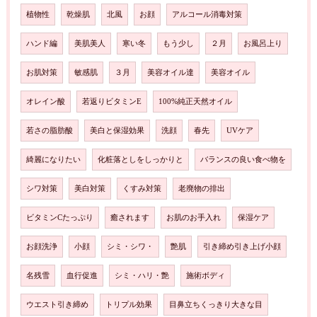
植物性
乾燥肌
北風
お顔
アルコール消毒対策
ハンド編
美肌美人
寒い冬
もう少し
２月
お風呂上り
お肌対策
敏感肌
３月
美容オイル達
美容オイル
オレイン酸
若返りビタミンE
100%純正天然オイル
若さの脂肪酸
美白と保湿効果
洗顔
春先
UVケア
綺麗になりたい
化粧落としをしっかりと
バランスの良い食べ物を
シワ対策
美白対策
くすみ対策
老廃物の排出
ビタミンCたっぷり
癒されます
お肌のお手入れ
保湿ケア
お顔洗浄
小顔
シミ・シワ・
艶肌
引き締め引き上げ小顔
名残雪
血行促進
シミ・ハリ・艶
施術ボディ
ウエスト引き締め
トリプル効果
目鼻立ちくっきり大きな目