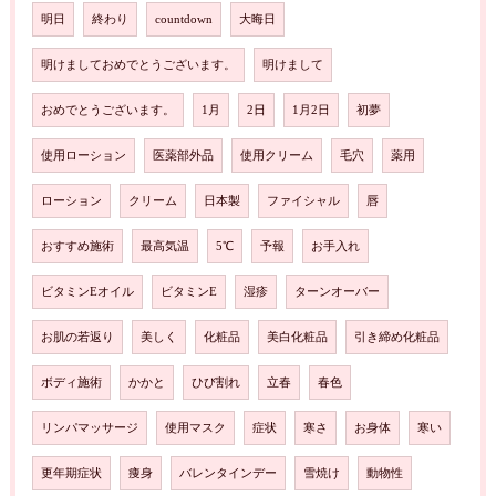
明日
終わり
countdown
大晦日
明けましておめでとうございます。
明けまして
おめでとうございます。
1月
2日
1月2日
初夢
使用ローション
医薬部外品
使用クリーム
毛穴
薬用
ローション
クリーム
日本製
ファイシャル
唇
おすすめ施術
最高気温
5℃
予報
お手入れ
ビタミンEオイル
ビタミンE
湿疹
ターンオーバー
お肌の若返り
美しく
化粧品
美白化粧品
引き締め化粧品
ボディ施術
かかと
ひび割れ
立春
春色
リンパマッサージ
使用マスク
症状
寒さ
お身体
寒い
更年期症状
痩身
バレンタインデー
雪焼け
動物性