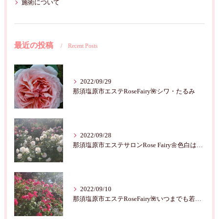
施術について
最近の投稿
Recent Posts
2022/09/29
那須塩原市エステRoseFairy🌺シワ・たるみ
2022/09/28
那須塩原市エステサロンRose Fairy🌼色白は七難隠す
2022/09/10
那須塩原市エステRoseFairy🌺いつまでも若々しく綺麗に💝