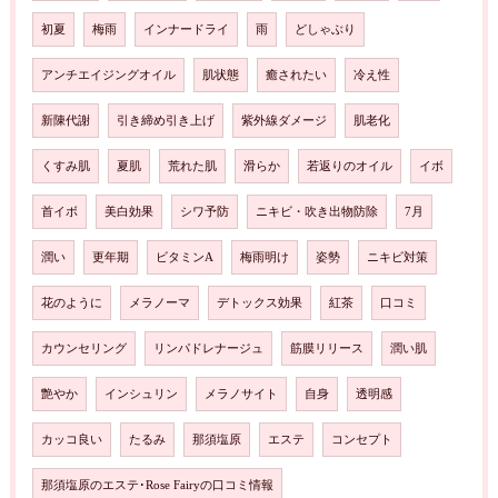
初夏
梅雨
インナードライ
雨
どしゃぶり
アンチエイジングオイル
肌状態
癒されたい
冷え性
新陳代謝
引き締め引き上げ
紫外線ダメージ
肌老化
くすみ肌
夏肌
荒れた肌
滑らか
若返りのオイル
イボ
首イボ
美白効果
シワ予防
ニキビ・吹き出物防除
7月
潤い
更年期
ビタミンA
梅雨明け
姿勢
ニキビ対策
花のように
メラノーマ
デトックス効果
紅茶
口コミ
カウンセリング
リンパドレナージュ
筋膜リリース
潤い肌
艶やか
インシュリン
メラノサイト
自身
透明感
カッコ良い
たるみ
那須塩原
エステ
コンセプト
那須塩原のエステ･Rose Fairyの口コミ情報