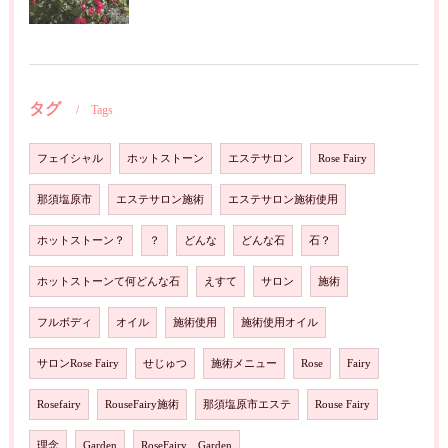
タグ
Tags
フェイシャル
ホットストーン
エステサロン
Rose Fairy
那須塩原市
エステサロン施術
エステサロン施術使用
ホットストーン？
？
どんな
どんな石
石？
ホットストーンて何どんな石
えすて
サロン
施術
フルボディ
オイル
施術使用
施術使用オイル
サロンRose Fairy
せじゅつ
施術メニュー
Rose
Fairy
Rosefairy
RouseFairy施術
那須塩原市エステ
Rouse Fairy
理念
Garden
RoseFairy Garden