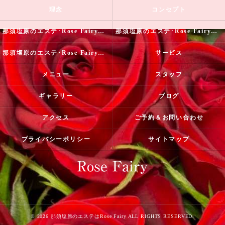
理念
コンセプト
那須塩原のエステ･Rose Fairyの口コミ情報
那須塩原のエステ･Rose Fairyの評判
那須塩原のエステ･Rose Fairyのお客様の声
サービス
メニュー
スタッフ
ギャラリー
ブログ
アクセス
ご予約＆お問い合わせ
プライバシーポリシー
サイトマップ
© 2026 那須塩原のエステはRose Fairy ALL RIGHTS RESERVED.