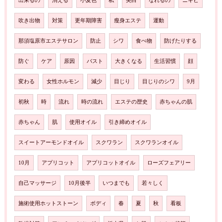
出来るの
消える
小麦色
私
美白
なれるの
ニキビ
吹き出物
対策
更年期障害
瘦身エステ
運動
那須塩原市エステサロン
防止
シワ
食べ物
防げたりする
防ぐ
ケア
原因
バスト
大きくなる
生活習慣
顔
変わる
女性ホルモン
減少
目じり
目じりのシワ
9月
初秋
時
流れ
時の流れ
エステの歴史
赤ちゃんの肌
赤ちゃん
肌
使用オイル
引き締めオイル
スイートアーモンドオイル
スクワラン
スクワランオイル
10月
アプリコット
アプリコットオイル
ローズフェアリー
自己マッサージ
10月後半
いつまでも
若々しく
施術使用ホットストーン
ボディ
春
夏
秋
看板