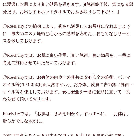
に浸透しお肌により良い効果を導きます。)[施術終了後、気になる部
分だけ、お出しするホットタオルでおふき取りして下さい。]
◎RoseFairyでの施術により、癒され満足してお帰りになれますよう
に 最大のエステ施術と心からの感謝を込めた、おもてなしサービ
スを致しております。
◎RoseFairyでは、お肌に良い作用、良い施術、良い効果を、一番に
考えて施術させていただいております。
◎RoseFairyでは、お身体の内側・外側共に安心安全の施術、ボディ
オイル等(１００％純正天然オイル)、お身体、皮膚に害の無い施術・
オイル等を使用しております。安心安全を一番に念頭に置いて 携
わらせて頂いております。
RoseFairyでは、「お肌は、きめを細かく、すべすべに。 お体は、
滑らかでしなやかに。
お顔は目鼻立ちくっきり大きな目・引き上げ引き締め小顔に💗」