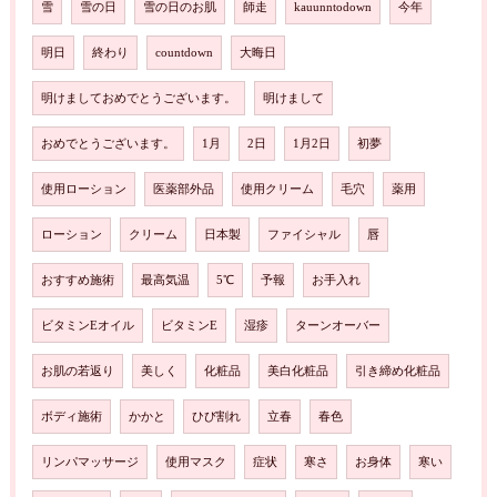
雪
雪の日
雪の日のお肌
師走
kauunntodown
今年
明日
終わり
countdown
大晦日
明けましておめでとうございます。
明けまして
おめでとうございます。
1月
2日
1月2日
初夢
使用ローション
医薬部外品
使用クリーム
毛穴
薬用
ローション
クリーム
日本製
ファイシャル
唇
おすすめ施術
最高気温
5℃
予報
お手入れ
ビタミンEオイル
ビタミンE
湿疹
ターンオーバー
お肌の若返り
美しく
化粧品
美白化粧品
引き締め化粧品
ボディ施術
かかと
ひび割れ
立春
春色
リンパマッサージ
使用マスク
症状
寒さ
お身体
寒い