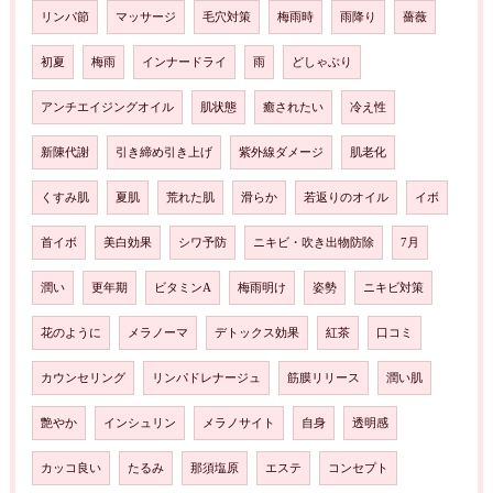
リンパ節
マッサージ
毛穴対策
梅雨時
雨降り
薔薇
初夏
梅雨
インナードライ
雨
どしゃぶり
アンチエイジングオイル
肌状態
癒されたい
冷え性
新陳代謝
引き締め引き上げ
紫外線ダメージ
肌老化
くすみ肌
夏肌
荒れた肌
滑らか
若返りのオイル
イボ
首イボ
美白効果
シワ予防
ニキビ・吹き出物防除
7月
潤い
更年期
ビタミンA
梅雨明け
姿勢
ニキビ対策
花のように
メラノーマ
デトックス効果
紅茶
口コミ
カウンセリング
リンパドレナージュ
筋膜リリース
潤い肌
艶やか
インシュリン
メラノサイト
自身
透明感
カッコ良い
たるみ
那須塩原
エステ
コンセプト