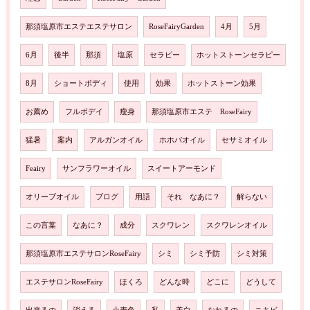
那須塩原市エステエステサロン
RoseFairyGarden
4月
5月
6月
後半
那須
塩原
セラピー
ホットストーンセラピー
8月
ショートボディ
使用
効果
ホットストーン効果
お薦め
フルボデイ
瘦身
那須塩原市エステ RoseFairy
猛暑
案内
アルガンオイル
ホホバオイル
セサミオイル
Feairy
サンフラワーオイル
スイートアーモンド
オリーブオイル
ブログ
用語
それ なあに？
解らない
この言葉
なあに？
成分
スクワレン
スクワレンオイル
那須塩原市エステサロンRoseFairy
シミ
シミ予防
シミ対策
エステサロンRoseFairy
ほくろ
どんな時
どこに
どうして