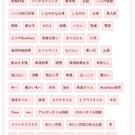
乾燥対策
アンチエイジング
栃木県
お肌
シミの状態
シミの自己対策
しなやかなお体
しなやか
お体
美人顔
簡単
瘦せ方
その１
綺麗
いたい
乾燥
季節
エステRoseFairy
乾燥を防ぐ
オイルたち
12月
遠赤外線効果
ヒートマット
なりたい
寒い日
お酒
飲みすぎ後
保湿効果
状態
保湿効果ある
木枯らし
負けない
消毒
荒れた手
寒風
ほっこり
暖かい
冬へ
暖かい冬へ
水分
油分
保湿オイル
RoseFairy使用
保湿オイル・
保湿
エステオイル
ヒマワリオイル
今日
Xmas
eve
アルガンオイル効能
ホホバオイル効能
メリークリスマス
冷たい空気
冷たい空気の冬のお肌
冬