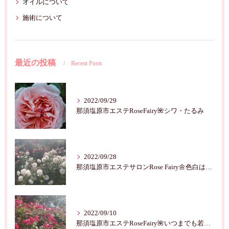
オイルについて
施術について
最近の投稿
Recent Posts
2022/09/29
那須塩原市エステRoseFairy🌺シワ・たるみ
2022/09/28
那須塩原市エステサロンRose Fairy🌼色白は七難隠す
2022/09/10
那須塩原市エステRoseFairy🌺いつまでも若々しく綺麗に💝