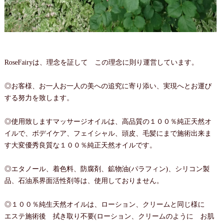
RoseFairyは、理念を証して この理念に則り運営しています。
◎お客様、お一人お一人の美への追究に寄り添い、実現へとお運び
する努力を致します。
◎使用致しますマッサージオイルは、高品質の１００％純正天然オ
イルで、ボデイケア、フェイシャル、頭皮、毛髪にまで施術出来ま
す大変優秀良質な１００％純正天然オイルです。
◎エタノール、着色料、防腐剤、鉱物油(パラフィン)、シリコン製
品、石油系界面活性剤等は、使用しておりません。
◎１００％純生天然オイルは、ローション、クリームと同じ様に
エステ施術後 拭き取り不要(ローション、クリームのように お肌