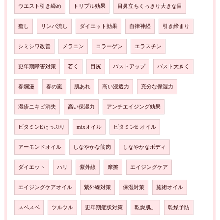
ウエスト引き締め
トリプル効果
目鼻立ちくっきり大きな目
癒し
リンパ流し
ダイエット効果
自律神経
引き締まり
シミシワ改善
メラニン
コラーゲン
エラスチン
更年期障害対策
若く
目尻
バストアップ
バスト大きく
春爛漫
春の嵐
肌あれ
高い浸透力
充分な保湿力
湿疹ニキビ消失
高い保湿力
アンチエイジング効果
ビタミンEたっぷり
mixオイル
ビタミンE オイル
アーモンドオイル
しなやかな筋肉
しなやかなボディ
ダイエット
ハリ
紫外線
摩擦
エイジングケア
エイジングケアオイル
紫外線対策
保湿対策
施術オイル
スベスベ
ツルツル
更年期症状対策
乾燥肌」
乾燥予防