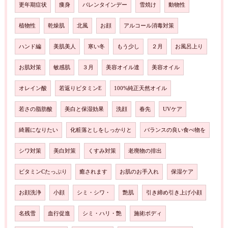
更年期症状
痩身
バレンタインデー
雪焼け
動物性
植物性
乾燥肌
北風
お顔
アルコール消毒対策
ハンド編
美肌美人
寒い冬
もう少し
２月
お風呂上り
お肌対策
敏感肌
３月
美容オイル達
美容オイル
オレイン酸
若返りビタミンE
100%純正天然オイル
若さの脂肪酸
美白と保湿効果
洗顔
春先
UVケア
綺麗になりたい
化粧落としをしっかりと
バランスの良い食べ物を
シワ対策
美白対策
くすみ対策
老廃物の排出
ビタミンCたっぷり
癒されます
お肌のお手入れ
保湿ケア
お顔洗浄
小顔
シミ・シワ・
艶肌
引き締め引き上げ小顔
名残雪
血行促進
シミ・ハリ・艶
施術ボディ