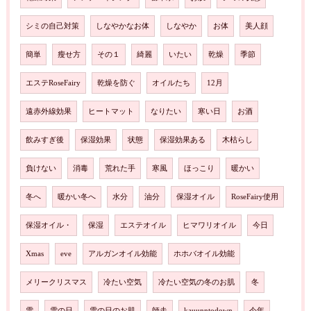
シミの自己対策
しなやかなお体
しなやか
お体
美人顔
簡単
瘦せ方
その１
綺麗
いたい
乾燥
季節
エステRoseFairy
乾燥を防ぐ
オイルたち
12月
遠赤外線効果
ヒートマット
なりたい
寒い日
お酒
飲みすぎ後
保湿効果
状態
保湿効果ある
木枯らし
負けない
消毒
荒れた手
寒風
ほっこり
暖かい
冬へ
暖かい冬へ
水分
油分
保湿オイル
RoseFairy使用
保湿オイル・
保湿
エステオイル
ヒマワリオイル
今日
Xmas
eve
アルガンオイル効能
ホホバオイル効能
メリークリスマス
冷たい空気
冷たい空気の冬のお肌
冬
雪
雪の日
雪の日のお肌
師走
kauunntodown
今年