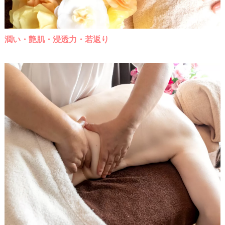
潤い・艶肌・浸透力・若返り