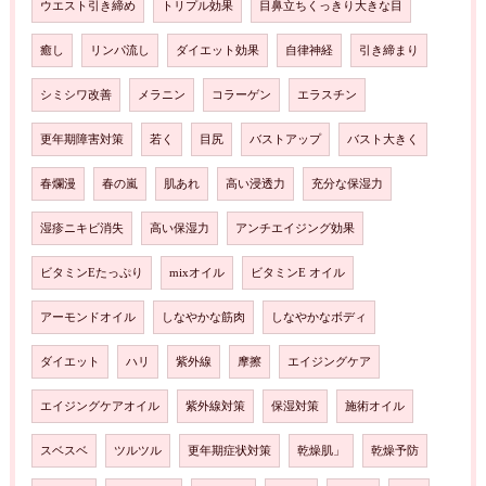
ウエスト引き締め
トリプル効果
目鼻立ちくっきり大きな目
癒し
リンパ流し
ダイエット効果
自律神経
引き締まり
シミシワ改善
メラニン
コラーゲン
エラスチン
更年期障害対策
若く
目尻
バストアップ
バスト大きく
春爛漫
春の嵐
肌あれ
高い浸透力
充分な保湿力
湿疹ニキビ消失
高い保湿力
アンチエイジング効果
ビタミンEたっぷり
mixオイル
ビタミンE オイル
アーモンドオイル
しなやかな筋肉
しなやかなボディ
ダイエット
ハリ
紫外線
摩擦
エイジングケア
エイジングケアオイル
紫外線対策
保湿対策
施術オイル
スベスベ
ツルツル
更年期症状対策
乾燥肌」
乾燥予防