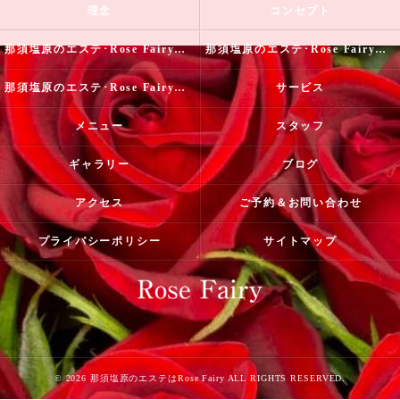
理念
コンセプト
那須塩原のエステ･Rose Fairyの口コミ情報
那須塩原のエステ･Rose Fairyの評判
那須塩原のエステ･Rose Fairyのお客様の声
サービス
メニュー
スタッフ
ギャラリー
ブログ
アクセス
ご予約＆お問い合わせ
プライバシーポリシー
サイトマップ
© 2026 那須塩原のエステはRose Fairy ALL RIGHTS RESERVED.