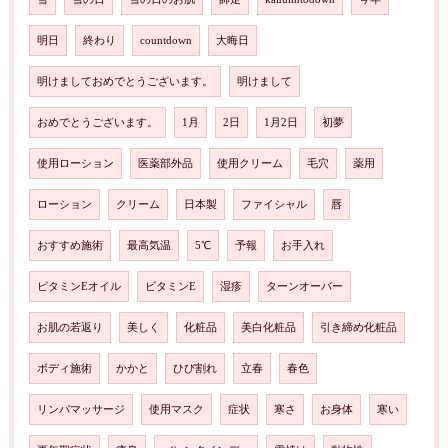
明日
終わり
countdown
大晦日
明けましておめでとうございます。
明けまして
おめでとうございます。
1月
2日
1月2日
初夢
使用ローション
医薬部外品
使用クリーム
毛穴
薬用
ローション
クリーム
日本製
ファイシャル
唇
おすすめ施術
最高気温
5℃
予報
お手入れ
ビタミンEオイル
ビタミンE
湿疹
ターンオーバー
お肌の若返り
美しく
化粧品
美白化粧品
引き締め化粧品
ボディ施術
かかと
ひび割れ
立春
春色
リンパマッサージ
使用マスク
症状
寒さ
お身体
寒い