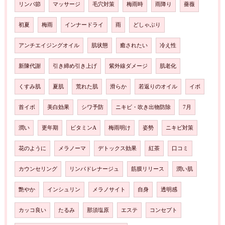
リンパ節
マッサージ
毛穴対策
梅雨時
雨降り
薔薇
初夏
梅雨
インナードライ
雨
どしゃぶり
アンチエイジングオイル
肌状態
癒されたい
冷え性
新陳代謝
引き締め引き上げ
紫外線ダメージ
肌老化
くすみ肌
夏肌
荒れた肌
滑らか
若返りのオイル
イボ
首イボ
美白効果
シワ予防
ニキビ・吹き出物防除
7月
潤い
更年期
ビタミンA
梅雨明け
姿勢
ニキビ対策
花のように
メラノーマ
デトックス効果
紅茶
口コミ
カウンセリング
リンパドレナージュ
筋膜リリース
潤い肌
艶やか
インシュリン
メラノサイト
自身
透明感
カッコ良い
たるみ
那須塩原
エステ
コンセプト