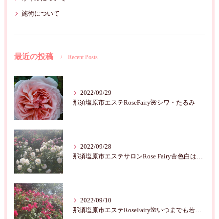
施術について
最近の投稿
Recent Posts
2022/09/29
那須塩原市エステRoseFairy🌺シワ・たるみ
2022/09/28
那須塩原市エステサロンRose Fairy🌼色白は七難隠す
2022/09/10
那須塩原市エステRoseFairy🌺いつまでも若々しく綺麗に💝