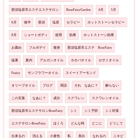
那須塩原市エステエステサロン
RoseFairyGarden
4月
5月
6月
後半
那須
塩原
セラピー
ホットストーンセラピー
8月
ショートボディ
使用
効果
ホットストーン効果
お薦め
フルボデイ
瘦身
那須塩原市エステ RoseFairy
猛暑
案内
アルガンオイル
ホホバオイル
セサミオイル
Feairy
サンフラワーオイル
スイートアーモンド
オリーブオイル
ブログ
用語
それ なあに？
解らない
この言葉
なあに？
成分
スクワレン
スクワレンオイル
那須塩原市エステサロンRoseFairy
シミ
シミ予防
シミ対策
エステサロンRoseFairy
ほくろ
どんな時
どこに
どうして
出来るの
消える
小麦色
私
美白
なれるの
ニキビ