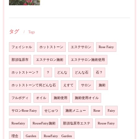
タグ
Tags
フェイシャル
ホットストーン
エステサロン
Rose Fairy
那須塩原市
エステサロン施術
エステサロン施術使用
ホットストーン？
？
どんな
どんな石
石？
ホットストーンて何どんな石
えすて
サロン
施術
フルボディ
オイル
施術使用
施術使用オイル
サロンRose Fairy
せじゅつ
施術メニュー
Rose
Fairy
Rosefairy
RouseFairy施術
那須塩原市エステ
Rouse Fairy
理念
Garden
RoseFairy Garden