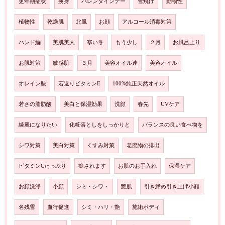
更年期症状
痩身
バレンタインデー
雪焼け
動物性
植物性
乾燥肌
北風
お顔
アルコール消毒対策
ハンド編
美肌美人
寒い冬
もう少し
２月
お風呂上り
お肌対策
敏感肌
３月
美容オイル達
美容オイル
オレイン酸
若返りビタミンE
100%純正天然オイル
若さの脂肪酸
美白と保湿効果
洗顔
春先
UVケア
綺麗になりたい
化粧落としをしっかりと
バランスの良い食べ物を
シワ対策
美白対策
くすみ対策
老廃物の排出
ビタミンCたっぷり
癒されます
お肌のお手入れ
保湿ケア
お顔洗浄
小顔
シミ・シワ・
艶肌
引き締め引き上げ小顔
名残雪
血行促進
シミ・ハリ・艶
施術ボディ