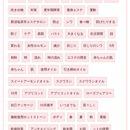
吹き出物
対策
更年期障害
瘦身エステ
運動
那須塩原市エステサロン
防止
シワ
食べ物
防げたりする
防ぐ
ケア
原因
バスト
大きくなる
生活習慣
顔
変わる
女性ホルモン
減少
目じり
目じりのシワ
9月
初秋
時
流れ
時の流れ
エステの歴史
赤ちゃんの肌
赤ちゃん
肌
使用オイル
引き締めオイル
スイートアーモンドオイル
スクワラン
スクワランオイル
10月
アプリコット
アプリコットオイル
ローズフェアリー
自己マッサージ
10月後半
いつまでも
若々しく
施術使用ホットストーン
ボディ
春
夏
秋
看板
乾燥対策
アンチエイジング
栃木県
お肌
シミの状態