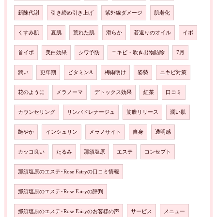
新陳代謝
引き締め引き上げ
紫外線ダメージ
肌老化
くすみ肌
夏肌
荒れた肌
滑らか
若返りのオイル
イボ
首イボ
美白効果
シワ予防
ニキビ・吹き出物防除
7月
潤い
更年期
ビタミンA
梅雨明け
姿勢
ニキビ対策
花のように
メラノーマ
デトックス効果
紅茶
口コミ
カウンセリング
リンパドレナージュ
筋膜リリース
潤い肌
艶やか
インシュリン
メラノサイト
自身
透明感
カッコ良い
たるみ
那須塩原
エステ
コンセプト
那須塩原のエステ･Rose Fairyの口コミ情報
那須塩原のエステ･Rose Fairyの評判
那須塩原のエステ･Rose Fairyのお客様の声
サービス
メニュー