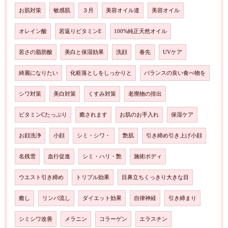
お肌対策
敏感肌
３月
美容オイル達
美容オイル
オレイン酸
若返りビタミンE
100%純正天然オイル
若さの脂肪酸
美白と保湿効果
洗顔
春先
UVケア
綺麗になりたい
化粧落としをしっかりと
バランスの良い食べ物を
シワ対策
美白対策
くすみ対策
老廃物の排出
ビタミンCたっぷり
癒されます
お肌のお手入れ
保湿ケア
お顔洗浄
小顔
シミ・シワ・
艶肌
引き締め引き上げ小顔
名残雪
血行促進
シミ・ハリ・艶
施術ボディ
ウエスト引き締め
トリプル効果
目鼻立ちくっきり大きな目
癒し
リンパ流し
ダイエット効果
自律神経
引き締まり
シミシワ改善
メラニン
コラーゲン
エラスチン