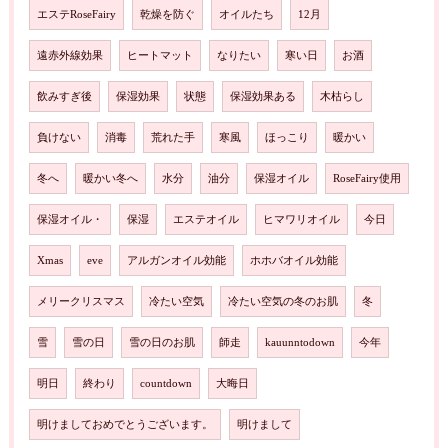
エステRoseFairy
乾燥を防ぐ
オイルたち
12月
遠赤外線効果
ヒートマット
なりたい
寒い日
お酒
飲みすぎ後
保湿効果
状態
保湿効果ある
木枯らし
負けない
消毒
荒れた手
寒風
ほっこり
暖かい
冬へ
暖かい冬へ
水分
油分
保湿オイル
RoseFairy使用
保湿オイル・
保湿
エステオイル
ヒマワリオイル
今日
Xmas
eve
アルガンオイル効能
ホホバオイル効能
メリークリスマス
冷たい空気
冷たい空気の冬のお肌
冬
雪
雪の日
雪の日のお肌
師走
kauunntodown
今年
明日
終わり
countdown
大晦日
明けましておめでとうございます。
明けまして