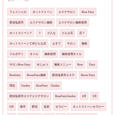
フェイシャル
ホットストーン
エステサロン
Rose Fairy
那須塩原市
エステサロン施術
エステサロン施術使用
ホットストーン？
？
どんな
どんな石
石？
ホットストーンて何どんな石
えすて
サロン
施術
フルボディ
オイル
施術使用
施術使用オイル
サロンRose Fairy
せじゅつ
施術メニュー
Rose
Fairy
Rosefairy
RouseFairy施術
那須塩原市エステ
Rouse Fairy
理念
Garden
RoseFairy Garden
那須塩原市エステエステサロン
RoseFairyGarden
4月
5月
6月
後半
那須
塩原
セラピー
ホットストーンセラピー