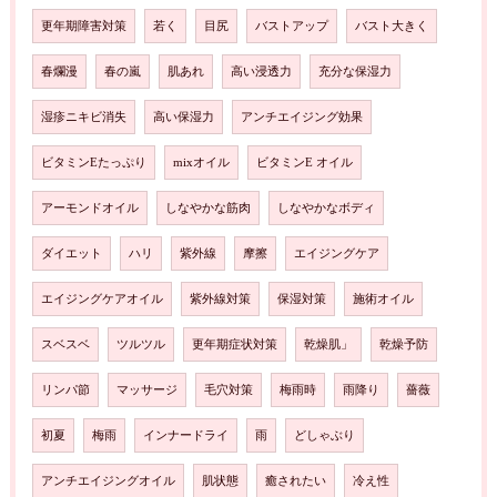
更年期障害対策
若く
目尻
バストアップ
バスト大きく
春爛漫
春の嵐
肌あれ
高い浸透力
充分な保湿力
湿疹ニキビ消失
高い保湿力
アンチエイジング効果
ビタミンEたっぷり
mixオイル
ビタミンE オイル
アーモンドオイル
しなやかな筋肉
しなやかなボディ
ダイエット
ハリ
紫外線
摩擦
エイジングケア
エイジングケアオイル
紫外線対策
保湿対策
施術オイル
スベスベ
ツルツル
更年期症状対策
乾燥肌」
乾燥予防
リンパ節
マッサージ
毛穴対策
梅雨時
雨降り
薔薇
初夏
梅雨
インナードライ
雨
どしゃぶり
アンチエイジングオイル
肌状態
癒されたい
冷え性