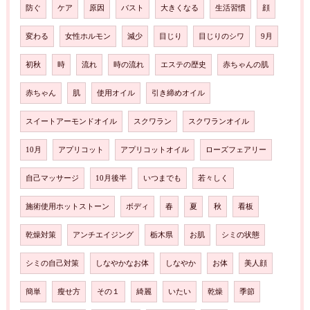
防ぐ
ケア
原因
バスト
大きくなる
生活習慣
顔
変わる
女性ホルモン
減少
目じり
目じりのシワ
9月
初秋
時
流れ
時の流れ
エステの歴史
赤ちゃんの肌
赤ちゃん
肌
使用オイル
引き締めオイル
スイートアーモンドオイル
スクワラン
スクワランオイル
10月
アプリコット
アプリコットオイル
ローズフェアリー
自己マッサージ
10月後半
いつまでも
若々しく
施術使用ホットストーン
ボディ
春
夏
秋
看板
乾燥対策
アンチエイジング
栃木県
お肌
シミの状態
シミの自己対策
しなやかなお体
しなやか
お体
美人顔
簡単
瘦せ方
その１
綺麗
いたい
乾燥
季節