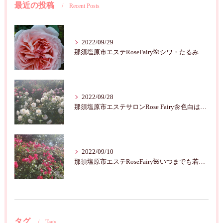
最近の投稿
Recent Posts
2022/09/29
那須塩原市エステRoseFairy🌺シワ・たるみ
2022/09/28
那須塩原市エステサロンRose Fairy🌼色白は七難隠す
2022/09/10
那須塩原市エステRoseFairy🌺いつまでも若々しく綺麗に💝
タグ
Tags