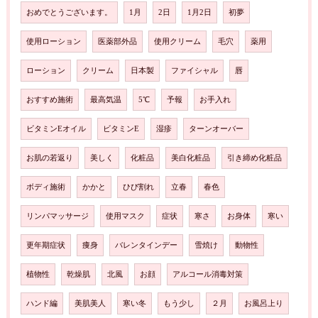
おめでとうございます。
1月
2日
1月2日
初夢
使用ローション
医薬部外品
使用クリーム
毛穴
薬用
ローション
クリーム
日本製
ファイシャル
唇
おすすめ施術
最高気温
5℃
予報
お手入れ
ビタミンEオイル
ビタミンE
湿疹
ターンオーバー
お肌の若返り
美しく
化粧品
美白化粧品
引き締め化粧品
ボディ施術
かかと
ひび割れ
立春
春色
リンパマッサージ
使用マスク
症状
寒さ
お身体
寒い
更年期症状
痩身
バレンタインデー
雪焼け
動物性
植物性
乾燥肌
北風
お顔
アルコール消毒対策
ハンド編
美肌美人
寒い冬
もう少し
２月
お風呂上り