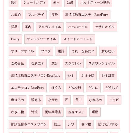
8月
ショートボディ
使用
効果
ホットストーン効果
お薦め
フルボデイ
瘦身
那須塩原市エステ RoseFairy
猛暑
案内
アルガンオイル
ホホバオイル
セサミオイル
Feairy
サンフラワーオイル
スイートアーモンド
オリーブオイル
ブログ
用語
それ なあに？
解らない
この言葉
なあに？
成分
スクワレン
スクワレンオイル
那須塩原市エステサロンRoseFairy
シミ
シミ予防
シミ対策
エステサロンRoseFairy
ほくろ
どんな時
どこに
どうして
出来るの
消える
小麦色
私
美白
なれるの
ニキビ
吹き出物
対策
更年期障害
瘦身エステ
運動
那須塩原市エステサロン
防止
シワ
食べ物
防げたりする