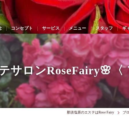
念
コンセプト
サービス
メニュー
スタッフ
ギ
ロンRoseFairy🌸
那須塩原のエステはRose Fairy
ブ