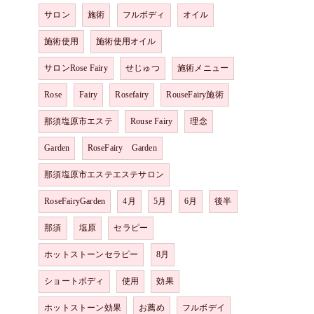
サロン
施術
フルボディ
オイル
施術使用
施術使用オイル
サロンRose Fairy
せじゅつ
施術メニュー
Rose
Fairy
Rosefairy
RouseFairy施術
那須塩原市エステ
Rouse Fairy
理念
Garden
RoseFairy Garden
那須塩原市エステエステサロン
RoseFairyGarden
4月
5月
6月
後半
那須
塩原
セラピー
ホットストーンセラピー
8月
ショートボディ
使用
効果
ホットストーン効果
お薦め
フルボデイ