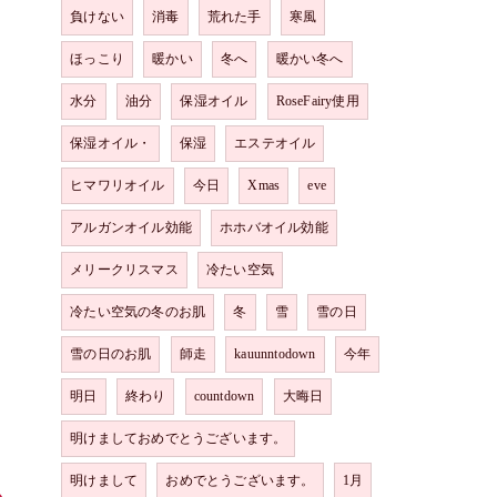
負けない
消毒
荒れた手
寒風
ほっこり
暖かい
冬へ
暖かい冬へ
水分
油分
保湿オイル
RoseFairy使用
保湿オイル・
保湿
エステオイル
ヒマワリオイル
今日
Xmas
eve
アルガンオイル効能
ホホバオイル効能
メリークリスマス
冷たい空気
冷たい空気の冬のお肌
冬
雪
雪の日
雪の日のお肌
師走
kauunntodown
今年
明日
終わり
countdown
大晦日
明けましておめでとうございます。
明けまして
おめでとうございます。
1月