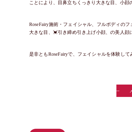
ことにより、目鼻立ちくっきり大きな目、小顔
RoseFairy施術・フェイシャル、フルボディ
大きな目、💓引き締め引き上げ小顔、の美人顔
是非ともRoseFairyで、フェイシャルを体験し