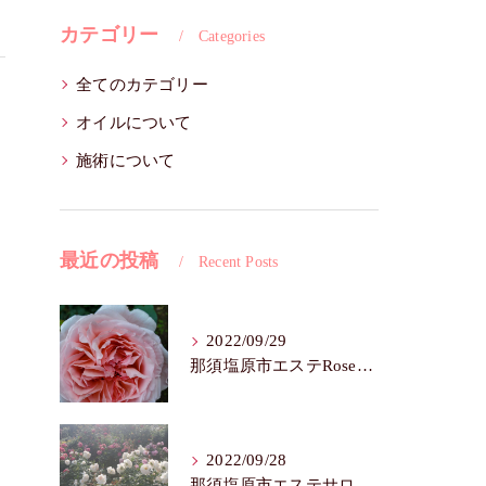
カテゴリー
Categories
全てのカテゴリー
オイルについて
施術について
最近の投稿
Recent Posts
2022/09/29
那須塩原市エステRoseFairy🌺シワ・たるみ
2022/09/28
那須塩原市エステサロンRose Fairy🌼色白は七難隠す