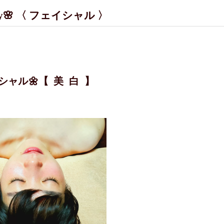
y🌸 〈 フェイシャル 〉
シャル🌼【 美 白 】