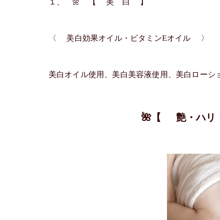
１、 🌼 【 美 白 】
〈 美白効果オイル・ビタミンEオイル 〉
美白オイル使用、美白美容液使用、美白ローション
🌺【 艶・ハ