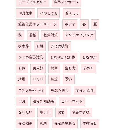
ローズフェアリー
自己マッサージ
10月後半
いつまでも
若々しく
施術使用ホットストーン
ボディ
春
夏
秋
看板
乾燥対策
アンチエイジング
栃木県
お肌
シミの状態
シミの自己対策
しなやかなお体
しなやか
お体
美人顔
簡単
瘦せ方
その１
綺麗
いたい
乾燥
季節
エステRoseFairy
乾燥を防ぐ
オイルたち
12月
遠赤外線効果
ヒートマット
なりたい
寒い日
お酒
飲みすぎ後
保湿効果
状態
保湿効果ある
木枯らし