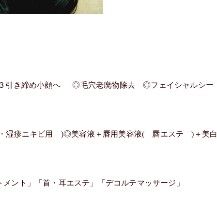
３引き締め小顔へ ◎毛穴老廃物除去 ◎フェイシャルシー
・湿疹ニキビ用 )◎美容液＋唇用美容液( 唇エステ )＋美
トメント」「首・耳エステ」「デコルテマッサージ」