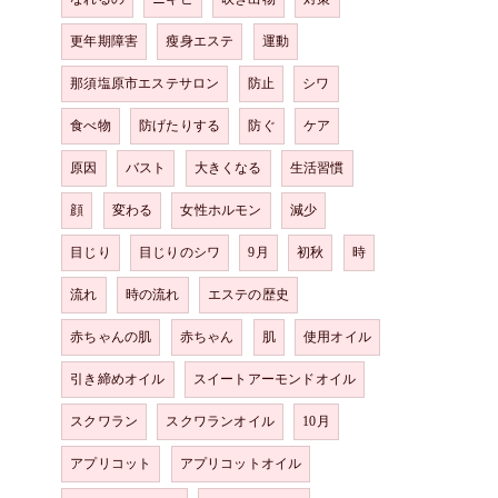
更年期障害
瘦身エステ
運動
那須塩原市エステサロン
防止
シワ
食べ物
防げたりする
防ぐ
ケア
原因
バスト
大きくなる
生活習慣
顔
変わる
女性ホルモン
減少
目じり
目じりのシワ
9月
初秋
時
流れ
時の流れ
エステの歴史
赤ちゃんの肌
赤ちゃん
肌
使用オイル
引き締めオイル
スイートアーモンドオイル
スクワラン
スクワランオイル
10月
アプリコット
アプリコットオイル