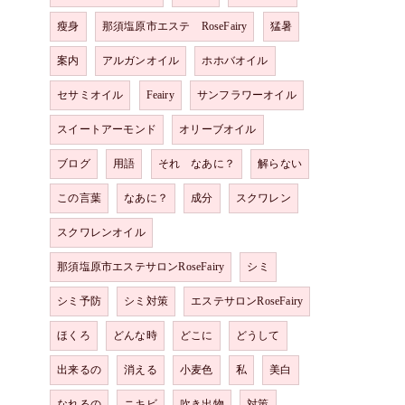
瘦身
那須塩原市エステ RoseFairy
猛暑
案内
アルガンオイル
ホホバオイル
セサミオイル
Feairy
サンフラワーオイル
スイートアーモンド
オリーブオイル
ブログ
用語
それ なあに？
解らない
この言葉
なあに？
成分
スクワレン
スクワレンオイル
那須塩原市エステサロンRoseFairy
シミ
シミ予防
シミ対策
エステサロンRoseFairy
ほくろ
どんな時
どこに
どうして
出来るの
消える
小麦色
私
美白
なれるの
ニキビ
吹き出物
対策