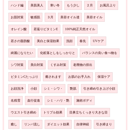
ハンド編
美肌美人
寒い冬
もう少し
２月
お風呂上り
お肌対策
敏感肌
３月
美容オイル達
美容オイル
オレイン酸
若返りビタミンE
100%純正天然オイル
若さの脂肪酸
美白と保湿効果
洗顔
春先
UVケア
綺麗になりたい
化粧落としをしっかりと
バランスの良い食べ物を
シワ対策
美白対策
くすみ対策
老廃物の排出
ビタミンCたっぷり
癒されます
お肌のお手入れ
保湿ケア
お顔洗浄
小顔
シミ・シワ・
艶肌
引き締め引き上げ小顔
名残雪
血行促進
シミ・ハリ・艶
施術ボディ
ウエスト引き締め
トリプル効果
目鼻立ちくっきり大きな目
癒し
リンパ流し
ダイエット効果
自律神経
引き締まり