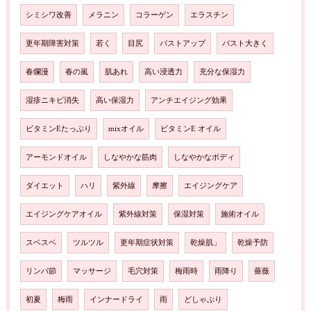
シミシワ改善
メラニン
コラーゲン
エラスチン
更年期障害対策
若く
目尻
バストアップ
バスト大きく
春爛漫
春の嵐
肌あれ
高い浸透力
充分な保湿力
湿疹ニキビ消失
高い保湿力
アンチエイジング効果
ビタミンEたっぷり
mixオイル
ビタミンE オイル
アーモンドオイル
しなやかな筋肉
しなやかなボディ
ダイエット
ハリ
紫外線
摩擦
エイジングケア
エイジングケアオイル
紫外線対策
保湿対策
施術オイル
スベスベ
ツルツル
更年期症状対策
乾燥肌」
乾燥予防
リンパ節
マッサージ
毛穴対策
梅雨時
雨降り
薔薇
初夏
梅雨
インナードライ
雨
どしゃぶり