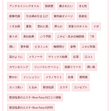
アンチエイジングオイル
肌状態
癒されたい
冷え性
新陳代謝
引き締め引き上げ
紫外線ダメージ
肌老化
くすみ肌
夏肌
荒れた肌
滑らか
若返りのオイル
イボ
首イボ
美白効果
シワ予防
ニキビ・吹き出物防除
7月
潤い
更年期
ビタミンA
梅雨明け
姿勢
ニキビ対策
花のように
メラノーマ
デトックス効果
紅茶
口コミ
カウンセリング
リンパドレナージュ
筋膜リリース
潤い肌
艶やか
インシュリン
メラノサイト
自身
透明感
カッコ良い
たるみ
那須塩原
エステ
コンセプト
那須塩原のエステ･Rose Fairyの口コミ情報
那須塩原のエステ･Rose Fairyの評判