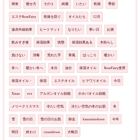
簡単
瘦せ方
その１
綺麗
いたい
乾燥
季節
エステRoseFairy
乾燥を防ぐ
オイルたち
12月
遠赤外線効果
ヒートマット
なりたい
寒い日
お酒
飲みすぎ後
保湿効果
状態
保湿効果ある
木枯らし
負けない
消毒
荒れた手
寒風
ほっこり
暖かい
冬へ
暖かい冬へ
水分
油分
保湿オイル
RoseFairy使用
保湿オイル・
保湿
エステオイル
ヒマワリオイル
今日
Xmas
eve
アルガンオイル効能
ホホバオイル効能
メリークリスマス
冷たい空気
冷たい空気の冬のお肌
冬
雪
雪の日
雪の日のお肌
師走
kauunntodown
今年
明日
終わり
countdown
大晦日