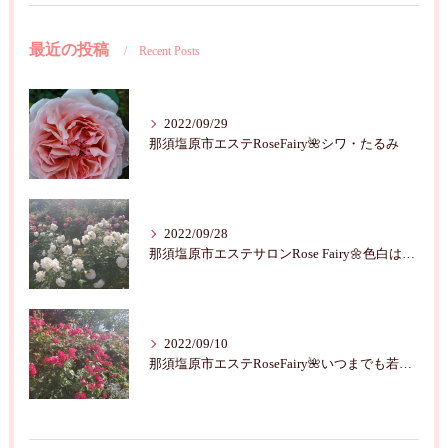
最近の投稿
Recent Posts
2022/09/29
那須塩原市エステRoseFairy🌺シワ・たるみ
2022/09/28
那須塩原市エステサロンRose Fairy🌼色白は七難隠す
2022/09/10
那須塩原市エステRoseFairy🌺いつまでも若々しく綺麗に💝