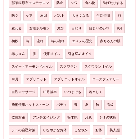
那須塩原市エステサロン
防止
シワ
食べ物
防げたりする
防ぐ
ケア
原因
バスト
大きくなる
生活習慣
顔
変わる
女性ホルモン
減少
目じり
目じりのシワ
9月
初秋
時
流れ
時の流れ
エステの歴史
赤ちゃんの肌
赤ちゃん
肌
使用オイル
引き締めオイル
スイートアーモンドオイル
スクワラン
スクワランオイル
10月
アプリコット
アプリコットオイル
ローズフェアリー
自己マッサージ
10月後半
いつまでも
若々しく
施術使用ホットストーン
ボディ
春
夏
秋
看板
乾燥対策
アンチエイジング
栃木県
お肌
シミの状態
シミの自己対策
しなやかなお体
しなやか
お体
美人顔