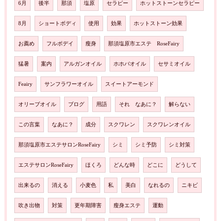
6月
後半
那須
塩原
セラピー
ホットストーンセラピー
8月
ショートボディ
使用
効果
ホットストーン効果
お薦め
フルボデイ
瘦身
那須塩原市エステ RoseFairy
猛暑
案内
アルガンオイル
ホホバオイル
セサミオイル
Feairy
サンフラワーオイル
スイートアーモンド
オリーブオイル
ブログ
用語
それ なあに？
解らない
この言葉
なあに？
成分
スクワレン
スクワレンオイル
那須塩原市エステサロンRoseFairy
シミ
シミ予防
シミ対策
エステサロンRoseFairy
ほくろ
どんな時
どこに
どうして
出来るの
消える
小麦色
私
美白
なれるの
ニキビ
吹き出物
対策
更年期障害
瘦身エステ
運動