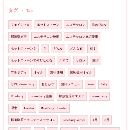
タグ
Tags
フェイシャル
ホットストーン
エステサロン
Rose Fairy
那須塩原市
エステサロン施術
エステサロン施術使用
ホットストーン？
？
どんな
どんな石
石？
ホットストーンて何どんな石
えすて
サロン
施術
フルボディ
オイル
施術使用
施術使用オイル
サロンRose Fairy
せじゅつ
施術メニュー
Rose
Fairy
Rosefairy
RouseFairy施術
那須塩原市エステ
Rouse Fairy
理念
Garden
RoseFairy Garden
那須塩原市エステエステサロン
RoseFairyGarden
4月
5月