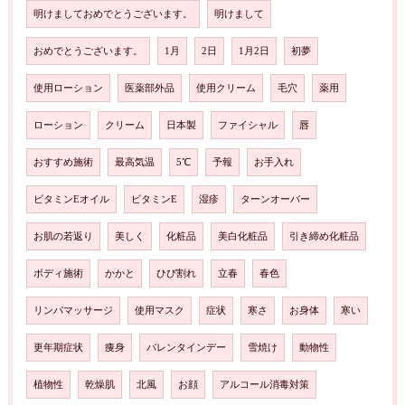
明けましておめでとうございます。
明けまして
おめでとうございます。
1月
2日
1月2日
初夢
使用ローション
医薬部外品
使用クリーム
毛穴
薬用
ローション
クリーム
日本製
ファイシャル
唇
おすすめ施術
最高気温
5℃
予報
お手入れ
ビタミンEオイル
ビタミンE
湿疹
ターンオーバー
お肌の若返り
美しく
化粧品
美白化粧品
引き締め化粧品
ボディ施術
かかと
ひび割れ
立春
春色
リンパマッサージ
使用マスク
症状
寒さ
お身体
寒い
更年期症状
痩身
バレンタインデー
雪焼け
動物性
植物性
乾燥肌
北風
お顔
アルコール消毒対策