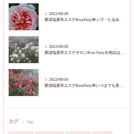
2022/09/29
那須塩原市エステRoseFairy🌺シワ・たるみ
2022/09/28
那須塩原市エステサロンRose Fairy🌼色白は七難隠す
2022/09/10
那須塩原市エステRoseFairy🌺いつまでも若々しく綺麗に💝
タグ
Tags