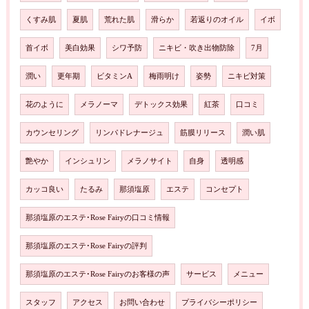
くすみ肌
夏肌
荒れた肌
滑らか
若返りのオイル
イボ
首イボ
美白効果
シワ予防
ニキビ・吹き出物防除
7月
潤い
更年期
ビタミンA
梅雨明け
姿勢
ニキビ対策
花のように
メラノーマ
デトックス効果
紅茶
口コミ
カウンセリング
リンパドレナージュ
筋膜リリース
潤い肌
艶やか
インシュリン
メラノサイト
自身
透明感
カッコ良い
たるみ
那須塩原
エステ
コンセプト
那須塩原のエステ･Rose Fairyの口コミ情報
那須塩原のエステ･Rose Fairyの評判
那須塩原のエステ･Rose Fairyのお客様の声
サービス
メニュー
スタッフ
アクセス
お問い合わせ
プライバシーポリシー