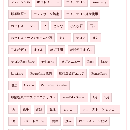
フェイシャル
ホットストーン
エステサロン
Rose Fairy
那須塩原市
エステサロン施術
エステサロン施術使用
ホットストーン？
？
どんな
どんな石
石？
ホットストーンて何どんな石
えすて
サロン
施術
フルボディ
オイル
施術使用
施術使用オイル
サロンRose Fairy
せじゅつ
施術メニュー
Rose
Fairy
Rosefairy
RouseFairy施術
那須塩原市エステ
Rouse Fairy
理念
Garden
RoseFairy Garden
那須塩原市エステエステサロン
RoseFairyGarden
4月
5月
6月
後半
那須
塩原
セラピー
ホットストーンセラピー
8月
ショートボディ
使用
効果
ホットストーン効果