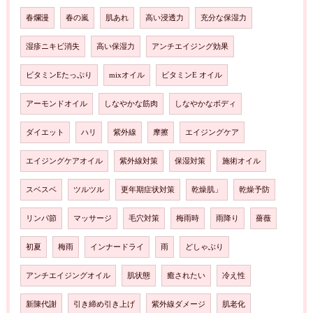
春爛漫
春の嵐
肌あれ
高い浸透力
充分な保湿力
湿疹ニキビ消失
高い保湿力
アンチエイジング効果
ビタミンEたっぷり
mixオイル
ビタミンE オイル
アーモンドオイル
しなやかな筋肉
しなやかなボディ
ダイエット
ハリ
紫外線
摩擦
エイジングケア
エイジングケアオイル
紫外線対策
保湿対策
施術オイル
スベスベ
ツルツル
更年期症状対策
乾燥肌」
乾燥予防
リンパ節
マッサージ
毛穴対策
梅雨時
雨降り
薔薇
初夏
梅雨
インナードライ
雨
どしゃぶり
アンチエイジングオイル
肌状態
癒されたい
冷え性
新陳代謝
引き締め引き上げ
紫外線ダメージ
肌老化