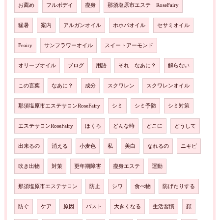
お薦め
フルボデイ
瘦身
那須塩原市エステ RoseFairy
猛暑
案内
アルガンオイル
ホホバオイル
セサミオイル
Feairy
サンフラワーオイル
スイートアーモンド
オリーブオイル
ブログ
用語
それ なあに？
解らない
この言葉
なあに？
成分
スクワレン
スクワレンオイル
那須塩原市エステサロンRoseFairy
シミ
シミ予防
シミ対策
エステサロンRoseFairy
ほくろ
どんな時
どこに
どうして
出来るの
消える
小麦色
私
美白
なれるの
ニキビ
吹き出物
対策
更年期障害
瘦身エステ
運動
那須塩原市エステサロン
防止
シワ
食べ物
防げたりする
防ぐ
ケア
原因
バスト
大きくなる
生活習慣
顔