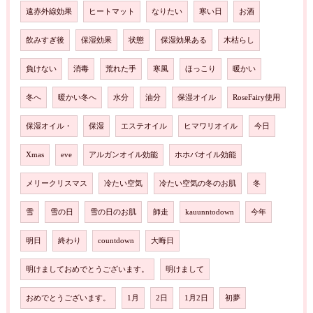
遠赤外線効果
ヒートマット
なりたい
寒い日
お酒
飲みすぎ後
保湿効果
状態
保湿効果ある
木枯らし
負けない
消毒
荒れた手
寒風
ほっこり
暖かい
冬へ
暖かい冬へ
水分
油分
保湿オイル
RoseFairy使用
保湿オイル・
保湿
エステオイル
ヒマワリオイル
今日
Xmas
eve
アルガンオイル効能
ホホバオイル効能
メリークリスマス
冷たい空気
冷たい空気の冬のお肌
冬
雪
雪の日
雪の日のお肌
師走
kauunntodown
今年
明日
終わり
countdown
大晦日
明けましておめでとうございます。
明けまして
おめでとうございます。
1月
2日
1月2日
初夢