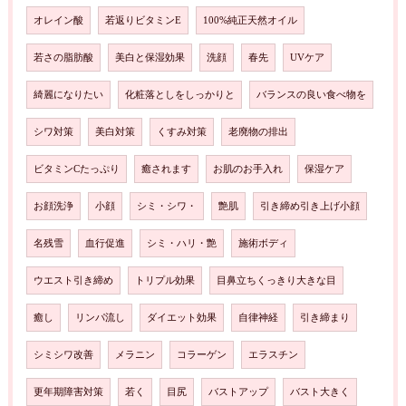
オレイン酸
若返りビタミンE
100%純正天然オイル
若さの脂肪酸
美白と保湿効果
洗顔
春先
UVケア
綺麗になりたい
化粧落としをしっかりと
バランスの良い食べ物を
シワ対策
美白対策
くすみ対策
老廃物の排出
ビタミンCたっぷり
癒されます
お肌のお手入れ
保湿ケア
お顔洗浄
小顔
シミ・シワ・
艶肌
引き締め引き上げ小顔
名残雪
血行促進
シミ・ハリ・艶
施術ボディ
ウエスト引き締め
トリプル効果
目鼻立ちくっきり大きな目
癒し
リンパ流し
ダイエット効果
自律神経
引き締まり
シミシワ改善
メラニン
コラーゲン
エラスチン
更年期障害対策
若く
目尻
バストアップ
バスト大きく