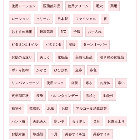
使用ローション
医薬部外品
使用クリーム
毛穴
薬用
ローション
クリーム
日本製
ファイシャル
唇
おすすめ施術
最高気温
5℃
予報
お手入れ
ビタミンEオイル
ビタミンE
湿疹
ターンオーバー
お肌の若返り
美しく
化粧品
美白化粧品
引き締め化粧品
ボディ施術
かかと
ひび割れ
立春
春色
リンパマッサージ
使用マスク
症状
寒さ
お身体
寒い
更年期症状
痩身
バレンタインデー
雪焼け
動物性
植物性
乾燥肌
北風
お顔
アルコール消毒対策
ハンド編
美肌美人
寒い冬
もう少し
２月
お風呂上り
お肌対策
敏感肌
３月
美容オイル達
美容オイル