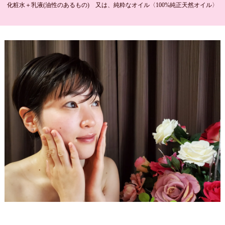
化粧水＋乳液(油性のあるもの) 又は、純粋なオイル〈100%純正天然オイル〉