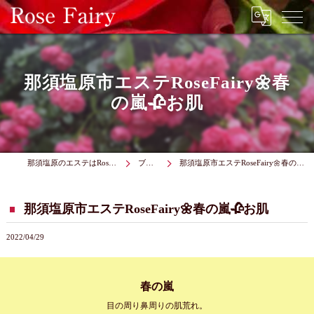
那須塩原市エステRoseFairy🌼春
の嵐🥀お肌
那須塩原のエステはRose Fairy
ブログ
那須塩原市エステRoseFairy🌼春の嵐🥀お肌
那須塩原市エステRoseFairy🌼春の嵐🥀お肌
2022/04/29
春の嵐
目の周り鼻周りの肌荒れ。