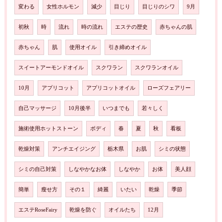
変わる
女性ホルモン
減少
目じり
目じりのシワ
9月
初秋
時
流れ
時の流れ
エステの歴史
赤ちゃんの肌
赤ちゃん
肌
使用オイル
引き締めオイル
スイートアーモンドオイル
スクワラン
スクワランオイル
10月
アプリコット
アプリコットオイル
ローズフェアリー
自己マッサージ
10月後半
いつまでも
若々しく
施術使用ホットストーン
ボディ
春
夏
秋
看板
乾燥対策
アンチエイジング
栃木県
お肌
シミの状態
シミの自己対策
しなやかなお体
しなやか
お体
美人顔
簡単
瘦せ方
その１
綺麗
いたい
乾燥
季節
エステRoseFairy
乾燥を防ぐ
オイルたち
12月