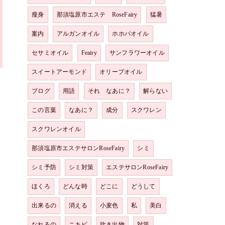
瘦身
那須塩原市エステ RoseFairy
猛暑
案内
アルガンオイル
ホホバオイル
セサミオイル
Feairy
サンフラワーオイル
スイートアーモンド
オリーブオイル
ブログ
用語
それ なあに？
解らない
この言葉
なあに？
成分
スクワレン
スクワレンオイル
那須塩原市エステサロンRoseFairy
シミ
シミ予防
シミ対策
エステサロンRoseFairy
ほくろ
どんな時
どこに
どうして
出来るの
消える
小麦色
私
美白
なれるの
ニキビ
吹き出物
対策