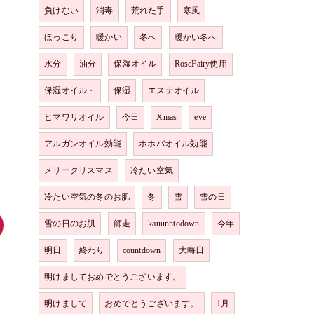
負けない
消毒
荒れた手
寒風
ほっこり
暖かい
冬へ
暖かい冬へ
水分
油分
保湿オイル
RoseFairy使用
保湿オイル・
保湿
エステオイル
ヒマワリオイル
今日
Xmas
eve
アルガンオイル効能
ホホバオイル効能
メリークリスマス
冷たい空気
冷たい空気の冬のお肌
冬
雪
雪の日
雪の日のお肌
師走
kauunntodown
今年
明日
終わり
countdown
大晦日
明けましておめでとうございます。
明けまして
おめでとうございます。
1月