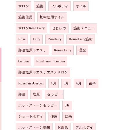
サロン
施術
フルボディ
オイル
施術使用
施術使用オイル
サロンRose Fairy
せじゅつ
施術メニュー
Rose
Fairy
Rosefairy
RouseFairy施術
那須塩原市エステ
Rouse Fairy
理念
Garden
RoseFairy Garden
那須塩原市エステエステサロン
RoseFairyGarden
4月
5月
6月
後半
那須
塩原
セラピー
ホットストーンセラピー
8月
ショートボディ
使用
効果
ホットストーン効果
お薦め
フルボデイ