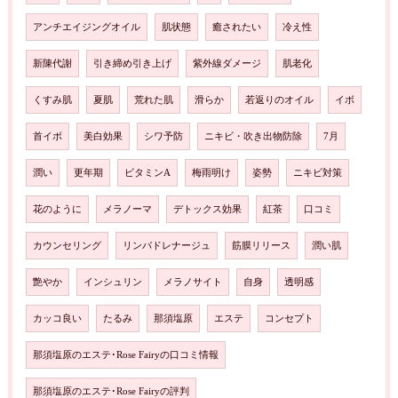
アンチエイジングオイル
肌状態
癒されたい
冷え性
新陳代謝
引き締め引き上げ
紫外線ダメージ
肌老化
くすみ肌
夏肌
荒れた肌
滑らか
若返りのオイル
イボ
首イボ
美白効果
シワ予防
ニキビ・吹き出物防除
7月
潤い
更年期
ビタミンA
梅雨明け
姿勢
ニキビ対策
花のように
メラノーマ
デトックス効果
紅茶
口コミ
カウンセリング
リンパドレナージュ
筋膜リリース
潤い肌
艶やか
インシュリン
メラノサイト
自身
透明感
カッコ良い
たるみ
那須塩原
エステ
コンセプト
那須塩原のエステ･Rose Fairyの口コミ情報
那須塩原のエステ･Rose Fairyの評判