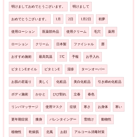
明けましておめでとうございます。
明けまして
おめでとうございます。
1月
2日
1月2日
初夢
使用ローション
医薬部外品
使用クリーム
毛穴
薬用
ローション
クリーム
日本製
ファイシャル
唇
おすすめ施術
最高気温
5℃
予報
お手入れ
ビタミンEオイル
ビタミンE
湿疹
ターンオーバー
お肌の若返り
美しく
化粧品
美白化粧品
引き締め化粧品
ボディ施術
かかと
ひび割れ
立春
春色
リンパマッサージ
使用マスク
症状
寒さ
お身体
寒い
更年期症状
痩身
バレンタインデー
雪焼け
動物性
植物性
乾燥肌
北風
お顔
アルコール消毒対策