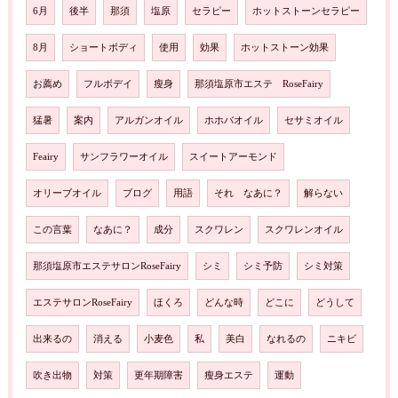
6月
後半
那須
塩原
セラピー
ホットストーンセラピー
8月
ショートボディ
使用
効果
ホットストーン効果
お薦め
フルボデイ
瘦身
那須塩原市エステ RoseFairy
猛暑
案内
アルガンオイル
ホホバオイル
セサミオイル
Feairy
サンフラワーオイル
スイートアーモンド
オリーブオイル
ブログ
用語
それ なあに？
解らない
この言葉
なあに？
成分
スクワレン
スクワレンオイル
那須塩原市エステサロンRoseFairy
シミ
シミ予防
シミ対策
エステサロンRoseFairy
ほくろ
どんな時
どこに
どうして
出来るの
消える
小麦色
私
美白
なれるの
ニキビ
吹き出物
対策
更年期障害
瘦身エステ
運動