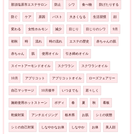
那須塩原市エステサロン
防止
シワ
食べ物
防げたりする
防ぐ
ケア
原因
バスト
大きくなる
生活習慣
顔
変わる
女性ホルモン
減少
目じり
目じりのシワ
9月
初秋
時
流れ
時の流れ
エステの歴史
赤ちゃんの肌
赤ちゃん
肌
使用オイル
引き締めオイル
スイートアーモンドオイル
スクワラン
スクワランオイル
10月
アプリコット
アプリコットオイル
ローズフェアリー
自己マッサージ
10月後半
いつまでも
若々しく
施術使用ホットストーン
ボディ
春
夏
秋
看板
乾燥対策
アンチエイジング
栃木県
お肌
シミの状態
シミの自己対策
しなやかなお体
しなやか
お体
美人顔