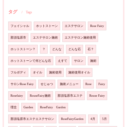
タグ
Tags
フェイシャル
ホットストーン
エステサロン
Rose Fairy
那須塩原市
エステサロン施術
エステサロン施術使用
ホットストーン？
？
どんな
どんな石
石？
ホットストーンて何どんな石
えすて
サロン
施術
フルボディ
オイル
施術使用
施術使用オイル
サロンRose Fairy
せじゅつ
施術メニュー
Rose
Fairy
Rosefairy
RouseFairy施術
那須塩原市エステ
Rouse Fairy
理念
Garden
RoseFairy Garden
那須塩原市エステエステサロン
RoseFairyGarden
4月
5月