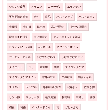
シミシワ改善
メラニン
コラーゲン
エラスチン
更年期障害対策
若く
目尻
バストアップ
バスト大きく
春爛漫
春の嵐
肌あれ
高い浸透力
充分な保湿力
湿疹ニキビ消失
高い保湿力
アンチエイジング効果
ビタミンEたっぷり
mixオイル
ビタミンE オイル
アーモンドオイル
しなやかな筋肉
しなやかなボディ
ダイエット
ハリ
紫外線
摩擦
エイジングケア
エイジングケアオイル
紫外線対策
保湿対策
施術オイル
スベスベ
ツルツル
更年期症状対策
乾燥肌」
乾燥予防
リンパ節
マッサージ
毛穴対策
梅雨時
雨降り
薔薇
初夏
梅雨
インナードライ
雨
どしゃぶり