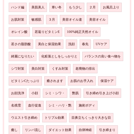
ハンド編
美肌美人
寒い冬
もう少し
２月
お風呂上り
お肌対策
敏感肌
３月
美容オイル達
美容オイル
オレイン酸
若返りビタミンE
100%純正天然オイル
若さの脂肪酸
美白と保湿効果
洗顔
春先
UVケア
綺麗になりたい
化粧落としをしっかりと
バランスの良い食べ物を
シワ対策
美白対策
くすみ対策
老廃物の排出
ビタミンCたっぷり
癒されます
お肌のお手入れ
保湿ケア
お顔洗浄
小顔
シミ・シワ・
艶肌
引き締め引き上げ小顔
名残雪
血行促進
シミ・ハリ・艶
施術ボディ
ウエスト引き締め
トリプル効果
目鼻立ちくっきり大きな目
癒し
リンパ流し
ダイエット効果
自律神経
引き締まり