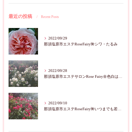
最近の投稿
Recent Posts
2022/09/29
那須塩原市エステRoseFairy🌺シワ・たるみ
2022/09/28
那須塩原市エステサロンRose Fairy🌼色白は七難隠す
2022/09/10
那須塩原市エステRoseFairy🌺いつまでも若々しく綺麗に💝