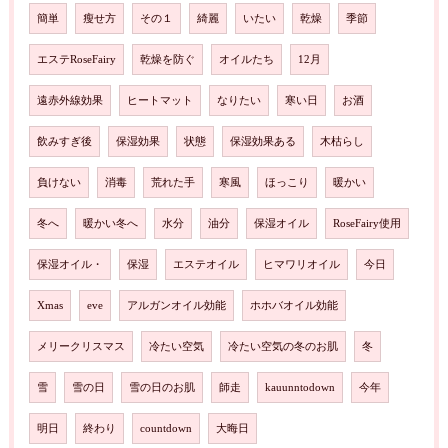
簡単
瘦せ方
その１
綺麗
いたい
乾燥
季節
エステRoseFairy
乾燥を防ぐ
オイルたち
12月
遠赤外線効果
ヒートマット
なりたい
寒い日
お酒
飲みすぎ後
保湿効果
状態
保湿効果ある
木枯らし
負けない
消毒
荒れた手
寒風
ほっこり
暖かい
冬へ
暖かい冬へ
水分
油分
保湿オイル
RoseFairy使用
保湿オイル・
保湿
エステオイル
ヒマワリオイル
今日
Xmas
eve
アルガンオイル効能
ホホバオイル効能
メリークリスマス
冷たい空気
冷たい空気の冬のお肌
冬
雪
雪の日
雪の日のお肌
師走
kauunntodown
今年
明日
終わり
countdown
大晦日