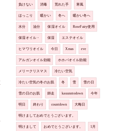
負けない
消毒
荒れた手
寒風
ほっこり
暖かい
冬へ
暖かい冬へ
水分
油分
保湿オイル
RoseFairy使用
保湿オイル・
保湿
エステオイル
ヒマワリオイル
今日
Xmas
eve
アルガンオイル効能
ホホバオイル効能
メリークリスマス
冷たい空気
使
冷たい空気の冬のお肌
冬
雪
雪の日
雪の日のお肌
師走
kauunntodown
今年
明日
終わり
countdown
大晦日
明けましておめでとうございます。
エ
明けまして
おめでとうございます。
1月