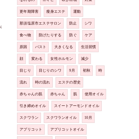
更年期障害
瘦身エステ
運動
那須塩原市エステサロン
防止
シワ
が
食べ物
防げたりする
防ぐ
ケア
原因
バスト
大きくなる
生活習慣
顔
変わる
女性ホルモン
減少
目じり
目じりのシワ
9月
初秋
時
流れ
時の流れ
エステの歴史
赤ちゃんの肌
赤ちゃん
肌
使用オイル
引き締めオイル
スイートアーモンドオイル
スクワラン
スクワランオイル
10月
アプリコット
アプリコットオイル