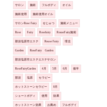
サロン
施術
フルボディ
オイル
施術使用
施術使用オイル
サロンRose Fairy
せじゅつ
施術メニュー
Rose
Fairy
Rosefairy
RouseFairy施術
那須塩原市エステ
Rouse Fairy
理念
Garden
RoseFairy Garden
那須塩原市エステエステサロン
RoseFairyGarden
4月
5月
6月
後半
那須
塩原
セラピー
ホットストーンセラピー
8月
ショートボディ
使用
効果
ホットストーン効果
お薦め
フルボデイ