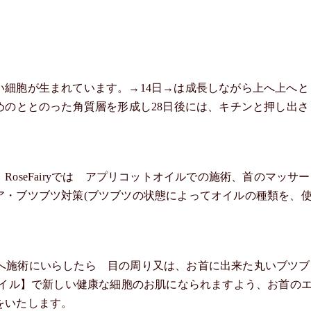
い細胞が生まれています。→14日→は成長しながら上へ上へと
めのととのった角質層を形成し28日後には、キチンと押し出さ
oseFairyでは アプリコットオイルでの施術、首のマッサー
ア・ブツブツ対策(ブツブツの状態によってオイルの種類を、
iryへ施術にいらしたら 目の周り又は、お首に出来た丸いブツブ
オイル】で新しい健康な細胞のお肌になられますよう、お首の
をいたします。