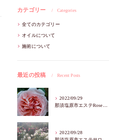
カテゴリー
Categories
全てのカテゴリー
オイルについて
施術について
最近の投稿
Recent Posts
2022/09/29
那須塩原市エステRoseFairy🌺シワ・たるみ
2022/09/28
那須塩原市エステサロンRose Fairy🌼色白は七難隠す