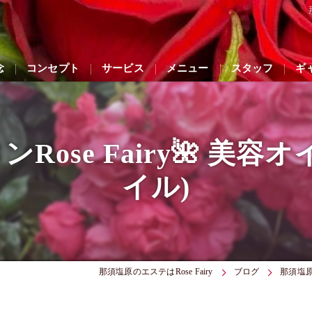
念
コンセプト
サービス
メニュー
スタッフ
ギ
ose Fairy🌺 美
イル)
那須塩原のエステはRose Fairy
ブログ
那須塩原