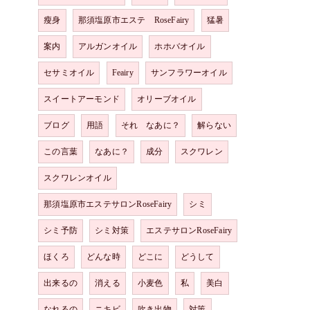
瘦身
那須塩原市エステ RoseFairy
猛暑
案内
アルガンオイル
ホホバオイル
セサミオイル
Feairy
サンフラワーオイル
スイートアーモンド
オリーブオイル
ブログ
用語
それ なあに？
解らない
この言葉
なあに？
成分
スクワレン
スクワレンオイル
那須塩原市エステサロンRoseFairy
シミ
シミ予防
シミ対策
エステサロンRoseFairy
ほくろ
どんな時
どこに
どうして
出来るの
消える
小麦色
私
美白
なれるの
ニキビ
吹き出物
対策