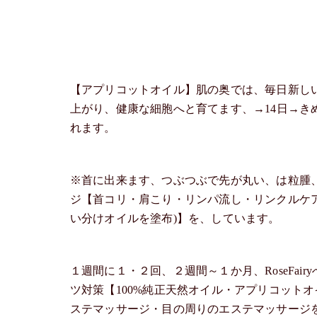
【アプリコットオイル】肌の奥では、毎日新し
上がり、健康な細胞へと育てます、→14日→き
れます。
※首に出来ます、つぶつぶで先が丸い、は粒腫、R
ジ【首コリ・肩こり・リンパ流し・リンクルケ
い分けオイルを塗布)】を、しています。
１週間に１・２回、２週間～１か月、RoseFa
ツ対策【100%純正天然オイル・アプリコット
ステマッサージ・目の周りのエステマッサージ