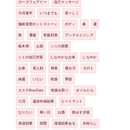
ローズフェアリー
自己マッサージ
10月後半
いつまでも
若々しく
施術使用ホットストーン
ボディ
春
夏
秋
看板
乾燥対策
アンチエイジング
栃木県
お肌
シミの状態
シミの自己対策
しなやかなお体
しなやか
お体
美人顔
簡単
瘦せ方
その１
綺麗
いたい
乾燥
季節
エステRoseFairy
乾燥を防ぐ
オイルたち
12月
遠赤外線効果
ヒートマット
なりたい
寒い日
お酒
飲みすぎ後
保湿効果
状態
保湿効果ある
木枯らし